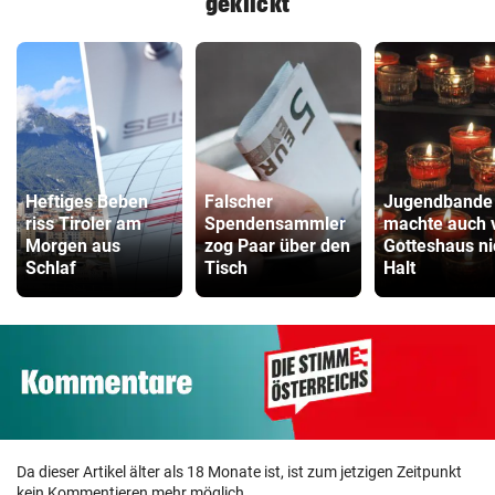
geklickt
Heftiges Beben
Falscher
Jugendbande
riss Tiroler am
Spendensammler
machte auch 
Morgen aus
zog Paar über den
Gotteshaus ni
Schlaf
Tisch
Halt
Da dieser Artikel älter als 18 Monate ist, ist zum jetzigen Zeitpunkt
kein Kommentieren mehr möglich.