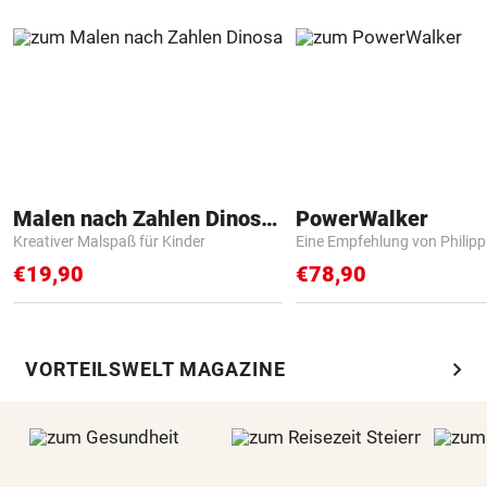
Malen nach Zahlen Dinosaurier
PowerWalker
Kreativer Malspaß für Kinder
Eine Empfehlung von Philip
€19,90
€78,90
chevron_right
VORTEILSWELT MAGAZINE