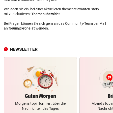
Wir laden Sie ein, bei einer aktuelleren themenrelevanten Story
mitzudiskutieren:
Themenübersicht
.
Bei Fragen können Sie sich gern an das Community-Team per Mail
an
forum@krone.at
wenden.
NEWSLETTER
Guten Morgen
Br
Morgens topinformiert über die
Abends topin
Nachrichten des Tages
Nachrich