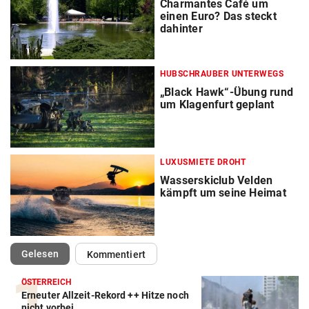
Charmantes Café um
einen Euro? Das steckt
dahinter
HUBSCHRAUBER UNTERWEGS
„Black Hawk“-Übung rund
um Klagenfurt geplant
LUXUSMIETE DROHT
Wasserskiclub Velden
kämpft um seine Heimat
(ausgewählt)
Gelesen
Kommentiert
ÖSTERREICH
Erneuter Allzeit-Rekord ++ Hitze noch
nicht vorbei