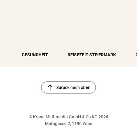
GESUNDHEIT
REISEZEIT STEIERMARK
north
Zurück nach oben
© Krone Multimedia GmbH & Co KG 2026
Muthgasse 2, 1190 Wien