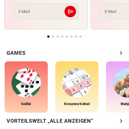
send
E-Mail
E-Mail
Abschicken
chevron_right
GAMES
Solitär
Kreuzworträtsel
Mahj
chevron_right
VORTEILSWELT „ALLE ANZEIGEN“