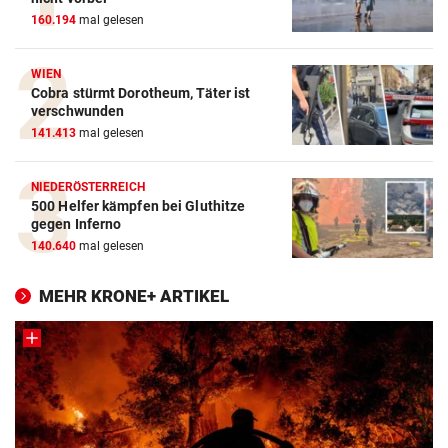
160.194
mal gelesen
WIEN
Cobra stürmt Dorotheum, Täter ist
verschwunden
141.413
mal gelesen
NIEDERÖSTERREICH
500 Helfer kämpfen bei Gluthitze
gegen Inferno
140.640
mal gelesen
MEHR KRONE+ ARTIKEL