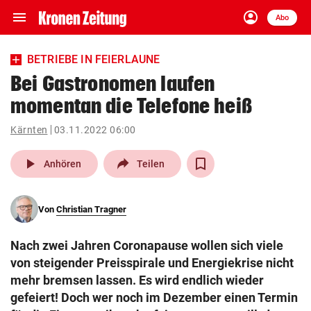
menu
account_circle
Navigation
Anmelden
Abo
close
Schließen
ein-/ausklappen
BETRIEBE IN FEIERLAUNE
Abonnieren
Bei Gastronomen laufen
momentan die Telefone heiß
account_circle
arrow_right
Anmelden
Kärnten
03.11.2022 06:00
pin_drop
arrow_right
Bundesland auswäh
Wien
play_arrow
Anhören
Teilen
bookmark
Merkliste
Von
Christian Tragner
Suchbegriff
search
Nach zwei Jahren Coronapause wollen sich viele
eingeben
von steigender Preisspirale und Energiekrise nicht
mehr bremsen lassen. Es wird endlich wieder
gefeiert! Doch wer noch im Dezember einen Termin