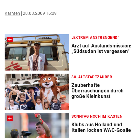
Kärnten
28.08.2009 16:09
„EXTREM ANSTRENGEND“
Arzt auf Auslandsmission:
„Südsudan ist vergessen“
30. ALTSTADTZAUBER
Zauberhafte
Überraschungen durch
große Kleinkunst
SONNTAG NOCH IM KASTEN
Klubs aus Holland und
Italien locken WAC-Goalie