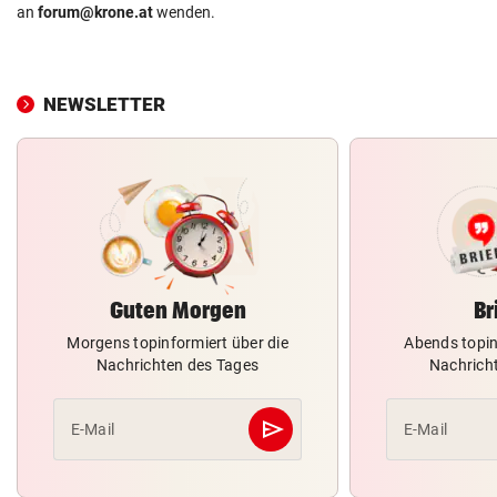
an
forum@krone.at
wenden.
NEWSLETTER
Guten Morgen
Br
Morgens topinformiert über die
Abends topin
Nachrichten des Tages
Nachrich
send
E-Mail
E-Mail
Abschicken