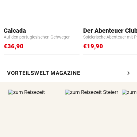
Calcada
Der Abenteuer Clu
Auf den portugiesischen Gehwegen
Spielerische Abenteuer mit P
€36,90
€19,90
chevron_right
VORTEILSWELT MAGAZINE