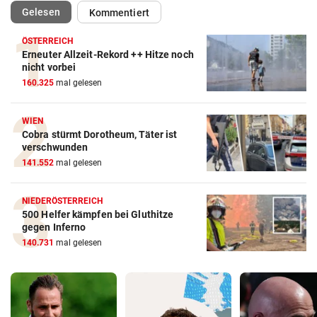
(ausgewählt)
Gelesen
Kommentiert
ÖSTERREICH
Erneuter Allzeit-Rekord ++ Hitze noch
nicht vorbei
160.325
mal gelesen
WIEN
Cobra stürmt Dorotheum, Täter ist
verschwunden
141.552
mal gelesen
NIEDERÖSTERREICH
500 Helfer kämpfen bei Gluthitze
gegen Inferno
140.731
mal gelesen