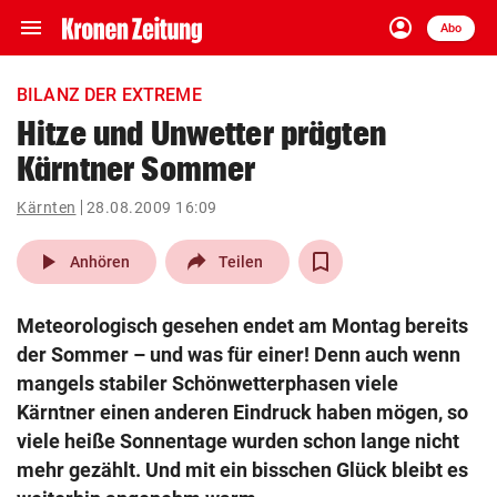
menu
account_circle
Navigation
Anmelden
Abo
close
Schließen
ein-/ausklappen
BILANZ DER EXTREME
Abonnieren
Hitze und Unwetter prägten
Kärntner Sommer
account_circle
arrow_right
Anmelden
Kärnten
28.08.2009 16:09
pin_drop
arrow_right
Bundesland auswäh
Wien
play_arrow
Anhören
Teilen
bookmark
Merkliste
Meteorologisch gesehen endet am Montag bereits
der Sommer – und was für einer! Denn auch wenn
Suchbegriff
mangels stabiler Schönwetterphasen viele
search
eingeben
Kärntner einen anderen Eindruck haben mögen, so
viele heiße Sonnentage wurden schon lange nicht
mehr gezählt. Und mit ein bisschen Glück bleibt es