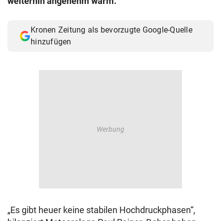
weiterhin angenehm warm.
© Krone Multimedia GmbH & Co KG 2026
Muthgasse 2, 1190 Wien
Kronen Zeitung als bevorzugte Google-Quelle
hinzufügen
„Es gibt heuer keine stabilen Hochdruckphasen“,