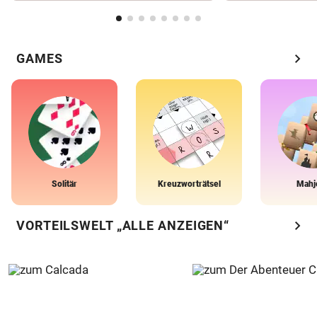
chevron_right
GAMES
Solitär
Kreuzworträtsel
Mahj
chevron_right
VORTEILSWELT „ALLE ANZEIGEN“