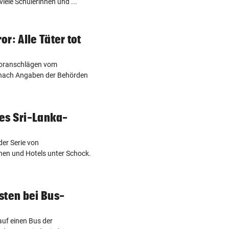
ele Schülerinnen und ...
r: Alle Täter tot
roranschlägen vom
d nach Angaben der Behörden
des Sri-Lanka-
der Serie von
hen und Hotels unter Schock.
sten bei Bus-
uf einen Bus der