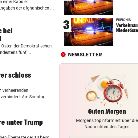
n einer Kabuler
WAS FÜR EINE KLATSCHE!
vor 
Angaben der afghanischen ...
TV-Star geht mit Kanzler St
EREIGNIS
3
hart ins Gericht
Verkehrsun
 bei
Niederöste
ZAHLREICHE EINSÄTZE
vor 
g
Bach wurde in Pinzgauer Ort
m Osten der Demokratischen
reißendem Fluss
destens fünf ...
NEWSLETTER
WUNDER MUSS HER
vor 
Fünfmal probiert – einmal ge
rer schloss
Sturm Kraftakt!
en verheerenden
 verhindert: Am Sonntag
Guten Morgen
Morgens topinformiert über die
re unter Trump
Nachrichten des Tages
hen Überreste der 13 beim