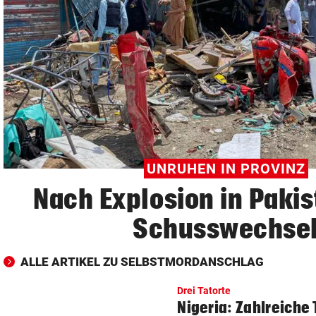
© Krone Multimedia GmbH & Co KG 2026
Muthgasse 2, 1190 Wien
UNRUHEN IN PROVINZ
Nach Explosion in Paki
Schusswechse
ALLE ARTIKEL ZU SELBSTMORDANSCHLAG
Drei Tatorte
Nigeria: Zahlreiche 