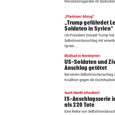
Revolutionsgarden im Südosten 
...
„Planloser Abzug“
„Trump gefährdet L
Soldaten in Syrien“
US-Präsident Donald Trump ha
Selbstmordanschlag mit amerik
Syrien ...
Blutbad in Nordsyrien
US-Soldaten und Zivi
Anschlag getötet
Bei einem Selbstmordanschlag a
Koalition gegen die Dschihadiste
Auch Markt attackiert
IS-Anschlagsserie i
als 220 Tote
Eine Reihe von Selbstmordansc