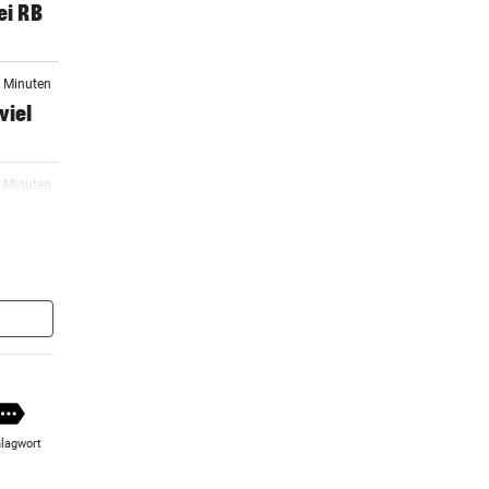
ei RB
1 Minuten
viel
5 Minuten
te
6 Minuten
um
5 Minuten
lagwort
9 Minuten