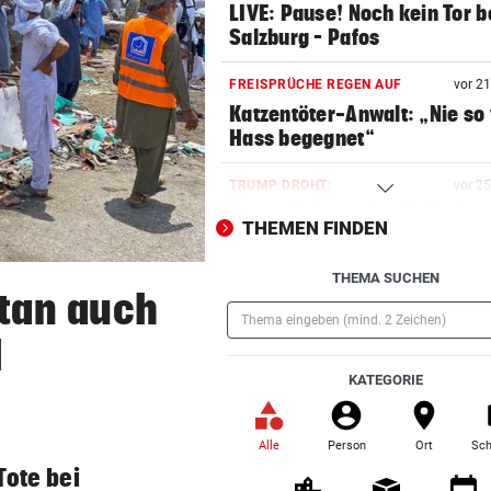
LIVE: Pause! Noch kein Tor b
Salzburg – Pafos
FREISPRÜCHE REGEN AUF
vor 2
Katzentöter-Anwalt: „Nie so 
Hass begegnet“
TRUMP DROHT:
vor 2
Lange Haftstrafen für Berich
THEMEN FINDEN
über Waffenengpässe
THEMA SUCHEN
CONFERENCE LEAGUE
vor 2
stan auch
Sieg! Austria stößt die Tür z
Play-off weit auf
l
(Pflichtfeld)
KATEGORIE
MITTEN IN HITZEWELLE
vor 3
Irre! Salzburg – Pafos wegen
Sintflut unterbrochen
Alle
Person
Ort
Sch
(ausgewählt)
Tote bei
RADSPORT
vor 3