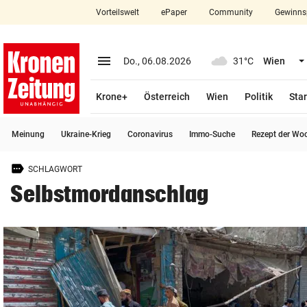
Vorteilswelt
ePaper
Community
Gewinns
close
Schließen
menu
Menü aufklappen
Do., 06.08.2026
31°C
Wien
Abonnieren
Krone+
Österreich
Wien
Politik
Star
account_circle
arrow_right
Anmelden
Meinung
Ukraine-Krieg
Coronavirus
Immo-Suche
Rezept der Wo
pin_drop
arrow_right
Bundesland auswäh
Wien
SCHLAGWORT
bookmark
Merkliste
Selbstmordanschlag
Suchbegriff
search
eingeben