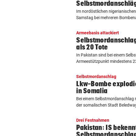
Selbstmordanschlä
Im nordöstlichen nigerianische
Samstag bei mehreren Bombena
Armeebasis attackiert
Selbstmordanschlag
als 20 Tote
In Pakistan sind bei einem Sel
Armeestützpunkt mindestens 23
Selbstmordanschlag
Lkw-Bombe explodie
in Somalia
Bei einem Selbstmordanschlag m
der somalischen Stadt Beledwa
Drei Festnahmen
Pakistan: IS bekennt
Selbstmordanschla