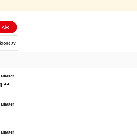
Abo
tschaft
krone.tv
Wissen
Gericht
Kolumnen
Freizeit
Reise
Ti
3 Minuten
m ++
4 Minuten
6 Minuten