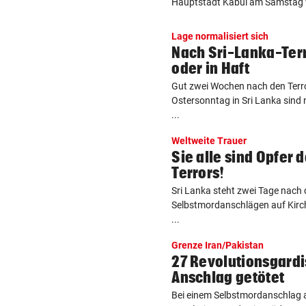
Hauptstadt Kabul am Samstag vi
Lage normalisiert sich
Nach Sri-Lanka-Terro
oder in Haft
Gut zwei Wochen nach den Ter
Ostersonntag in Sri Lanka sin
...
Weltweite Trauer
Sie alle sind Opfer 
Terrors!
Sri Lanka steht zwei Tage nach 
Selbstmordanschlägen auf Kirc
...
Grenze Iran/Pakistan
27 Revolutionsgardi
Anschlag getötet
Bei einem Selbstmordanschlag a