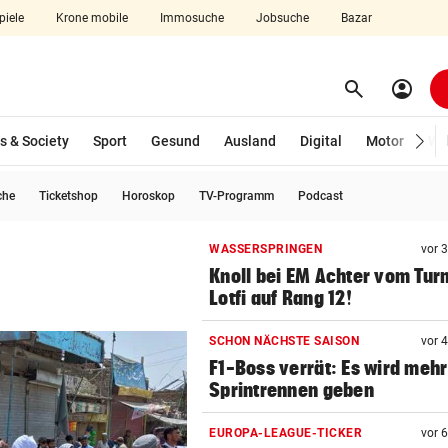
piele
Krone mobile
Immosuche
Jobsuche
Bazar
search
account_circle
Menü aufklappen
Suchen
s & Society
Sport
Gesund
Ausland
Digital
Motor
Wir
che
Ticketshop
Horoskop
TV-Programm
Podcast
len
WASSERSPRINGEN
vor 
Knoll bei EM Achter vom Tur
Lotfi auf Rang 12!
SCHON NÄCHSTE SAISON
vor 
F1-Boss verrät: Es wird mehr
Sprintrennen geben
EUROPA-LEAGUE-TICKER
vor 