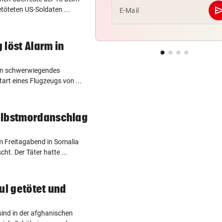
se
töteten US-Soldaten ...
E-Mail
 löst Alarm in
ein schwerwiegendes
art eines Flugzeugs von ...
elbstmordanschlag
m Freitagabend in Somalia
t. Der Täter hatte ...
ul getötet und
ind in der afghanischen