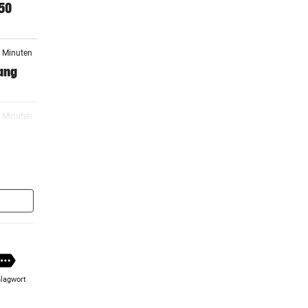
50
7 Minuten
ang
9 Minuten
rlich
inzer
3 Minuten
-Star
lagwort
er Stunde