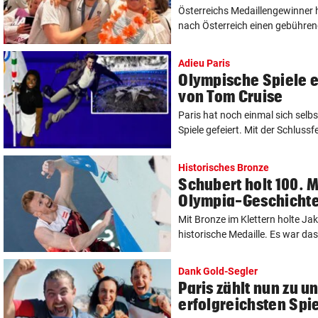
Österreichs Medaillengewinner 
nach Österreich einen gebührend
Adieu Paris
Olympische Spiele e
von Tom Cruise
Paris hat noch einmal sich selb
Spiele gefeiert. Mit der Schlussfei
Historisches Bronze
Schubert holt 100. M
Olympia-Geschicht
Mit Bronze im Klettern holte Ja
historische Medaille. Es war das 
Dank Gold-Segler
Paris zählt nun zu u
erfolgreichsten Spi