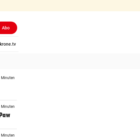
Abo
tschaft
krone.tv
Wissen
Gericht
Kolumnen
Freizeit
Reise
Ti
1 Minuten
6 Minuten
 Paw
2 Minuten