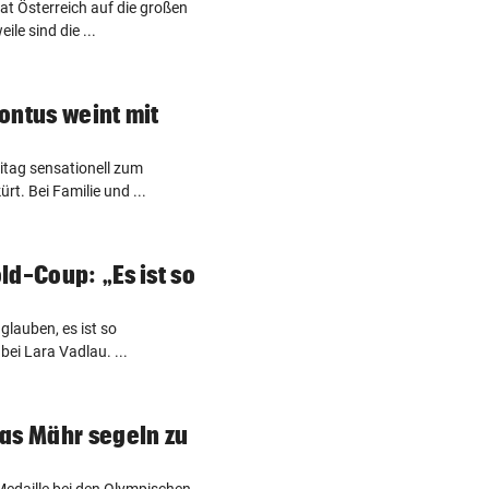
at Österreich auf die großen
le sind die ...
ontus weint mit
itag sensationell zum
rt. Bei Familie und ...
ld-Coup: „Es ist so
glauben, es ist so
bei Lara Vadlau. ...
as Mähr segeln zu
 Medaille bei den Olympischen