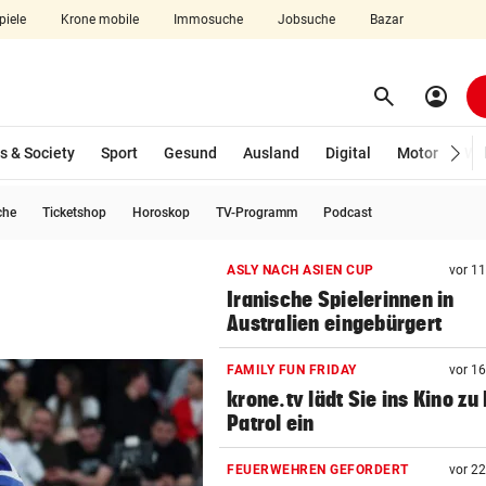
piele
Krone mobile
Immosuche
Jobsuche
Bazar
search
account_circle
Menü aufklappen
Suchen
s & Society
Sport
Gesund
Ausland
Digital
Motor
Wir
che
Ticketshop
Horoskop
TV-Programm
Podcast
len
ASLY NACH ASIEN CUP
vor 1
Iranische Spielerinnen in
Australien eingebürgert
FAMILY FUN FRIDAY
vor 1
krone.tv lädt Sie ins Kino zu
Patrol ein
FEUERWEHREN GEFORDERT
vor 2