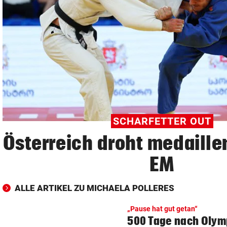
© Krone Multimedia GmbH & Co KG 2026
Muthgasse 2, 1190 Wien
SCHARFETTER OUT
Österreich droht medaille
EM
ALLE ARTIKEL ZU MICHAELA POLLERES
„Pause hat gut getan“
500 Tage nach Olym