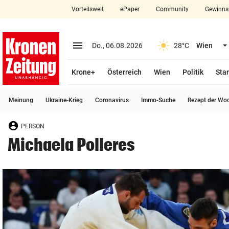
Vorteilswelt
ePaper
Community
Gewinns
close
Schließen
menu
Menü aufklappen
Do., 06.08.2026
28°C
Wien
Abonnieren
Krone+
Österreich
Wien
Politik
Star
account_circle
arrow_right
Anmelden
Meinung
Ukraine-Krieg
Coronavirus
Immo-Suche
Rezept der Wo
pin_drop
arrow_right
Bundesland auswäh
Wien
PERSON
bookmark
Merkliste
Michaela Polleres
Suchbegriff
search
eingeben