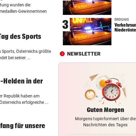
ätung wurden die
WARUM WAR MANN DABEI?
vor 
amedaillen-GewinnerInnen
BH-Causa bei Frauen-Tour: K
EREIGNIS
3
an Kontrollen
Verkehrsun
Niederöste
DANIEL TSCHOFENIG
vor 
Tag des Sports
Früher Sommer-Start: „Endl
verletzungsfrei!“
 Sports, Österreichs größte
NEWSLETTER
et bei seiner ...
AUF DER BRENNERSTRECKE
vor 
Paar wurde mit Pkw von der
Autobahn geschleudert
-Helden in der
er Republik haben am
sterreichs erfolgreiche ...
Guten Morgen
Morgens topinformiert über die
fang für unsere
Nachrichten des Tages