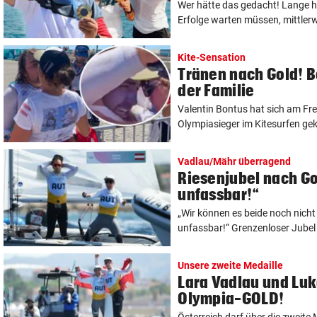
Wer hätte das gedacht! Lange h
Erfolge warten müssen, mittlerwei
Kite-Sensation
Tränen nach Gold! B
der Familie
Valentin Bontus hat sich am Fre
Olympiasieger im Kitesurfen gekü
Vadlau/Mähr überragend
Riesenjubel nach Go
unfassbar!“
„Wir können es beide noch nicht 
unfassbar!“ Grenzenloser Jubel 
Unsere zweite Medaille
Lara Vadlau und Luk
Olympia-GOLD!
Österreich darf über die zweite