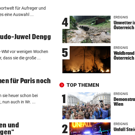
NACH AMTSHANDLUNG:
vor ein
ortwelt für Aufreger und
Polizist belästigte Frau mit 
es eine Auswahl ...
Nachrichten
EREIGNIS
4
Unwetter i
Österreich
REKORDSOMMER IN Ö
vor ein
 Judo-Juwel Dengg
Hitze, Brände, Unwetter:
Einsatzkräfte gefordert!
EREIGNIS
5
U21-WM vor wenigen Wochen
Waldbrand 
Österreich
dass sie die große ...
BRISANTE ERMITTLUNGEN
vor ein
Tragödie! Brasilien-Talent fä
84-Jährigen tot
men für Paris noch
TOP THEMEN
LÄNDLE-HEIMKEHRER
vor ein
Böckle geht gern baden,
EREIGNIS
1
n sie heuer schon bei
Demonstrat
allerdings nur im See
nun auch in Wr. ...
Wien
34 IN WIEN HEUER
vor 
Immer mehr Tropennächte i
ten und
EREIGNIS
2
Landeshauptstädten
Unfall Ste
ngen“