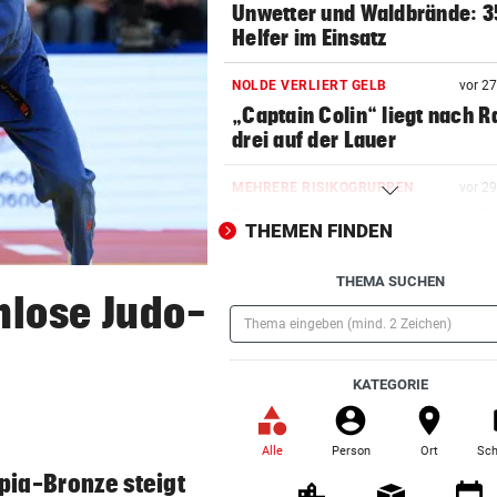
Unwetter und Waldbrände: 3
Helfer im Einsatz
NOLDE VERLIERT GELB
vor 2
„Captain Colin“ liegt nach R
drei auf der Lauer
MEHRERE RISIKOGRUPPEN
vor 2
Davon hängt es ab, wie gefäh
THEMEN FINDEN
die Hitze wird
THEMA SUCHEN
KEINE TICKETS NÖTIG
nlose Judo-
Feiern Sie den Sommer am L
„Krone“-Fest 2026!
(Pflichtfeld)
KATEGORIE
ÖFB-KICKER ALS ERSATZ
vor 3
In Saalfelden erwartet! Ilzer
vor RB-Wechsel
Alle
Person
Ort
Sch
(ausgewählt)
pia-Bronze steigt
„FREMDE MÄCHTE“
vor ein