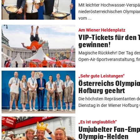
Mit leichter Hochwasser-Versp
niederösterreichischen Olympi
vom ...
Am Wiener Heldenplatz
VIP-Tickets für den 
gewinnen!
Magische Rückkehr! Der Tag des
Open-Air-Sportveranstaltung, find
„Sehr gute Leistungen“
Österreichs Olympia
Hofburg geehrt
Die höchsten Repräsentanten d
Dienstag in der Wiener Hofburg Ö
„Es ist unglaublich“
Umjubelter Fan-Emp
Olympia-Helden