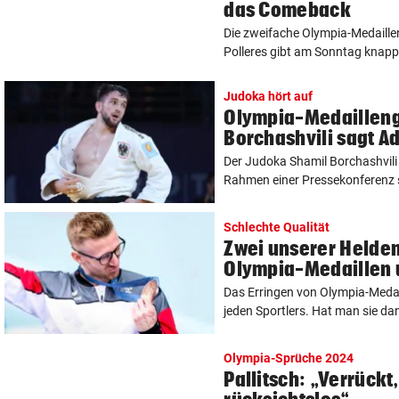
das Comeback
Die zweifache Olympia-Medaill
Polleres gibt am Sonntag knapp
Judoka hört auf
Olympia-Medaillen
Borchashvili sagt A
Der Judoka Shamil Borchashvili
Rahmen einer Pressekonferenz se
Schlechte Qualität
Zwei unserer Helde
Olympia-Medaillen
Das Erringen von Olympia-Medail
jeden Sportlers. Hat man sie dan
Olympia-Sprüche 2024
Pallitsch: „Verrückt