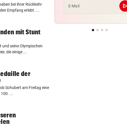
haben bei ihrer Rückkehr
se
E-Mail
en Empfang erlebt. ...
nden mit Stunt
st und seine Olympischen
er, die einige ...
edaille der
e
kob Schubert am Freitag eine
100. ...
nseren
elen