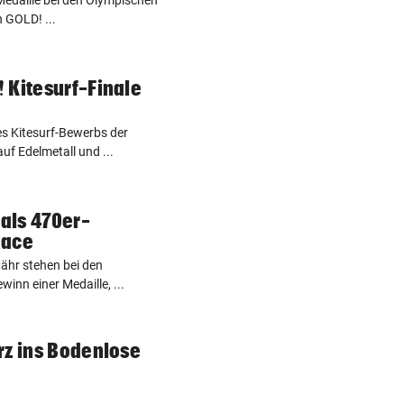
n GOLD! ...
 Kitesurf-Finale
es Kitesurf-Bewerbs der
uf Edelmetall und ...
als 470er-
Race
ähr stehen bei den
inn einer Medaille, ...
rz ins Bodenlose