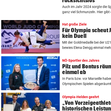
rücksichtslos“
Auch im Jahr 2024 sorgte die Sp
ganz viel Schmunzeln. Hier gibt 
Hat große Ziele
Für Olympia scheut
kein Duell
Mit der Goldmedaille bei der 
bewies Elena Dengg einmal mehr, 
NÖ-Sportler des Jahres
Pilz und Bontus räu
einmal ab
In Paris bzw. vor Marseille habe
Olympischen Spielen abgeräumt, 
Olympia-Helden geehrt
„Von Vorzeigeathle
historischen Leistu