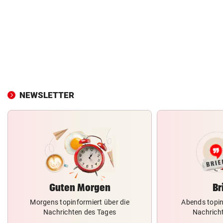
NEWSLETTER
Guten Morgen
Br
Morgens topinformiert über die
Abends topin
Nachrichten des Tages
Nachrich