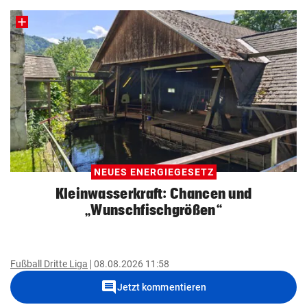
NEUES ENERGIEGESETZ
Kleinwasserkraft: Chancen und
„Wunschfischgrößen“
Fußball Dritte Liga
08.08.2026 11:58
comment
Jetzt kommentieren