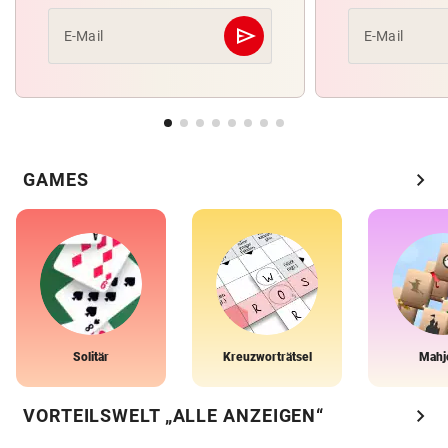
send
E-Mail
E-Mail
Abschicken
chevron_right
GAMES
Solitär
Kreuzworträtsel
Mahj
chevron_right
VORTEILSWELT „ALLE ANZEIGEN“