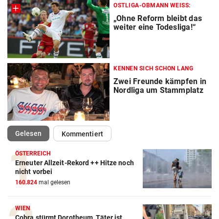
OSTLIGA-OBMANN WEISS:
„Ohne Reform bleibt das
weiter eine Todesliga!“
KENNEN SICH SCHON LANG
Zwei Freunde kämpfen in
Nordliga um Stammplatz
(ausgewählt)
Gelesen
Kommentiert
ÖSTERREICH
Erneuter Allzeit-Rekord ++ Hitze noch
Action-Cam Vergleich
nicht vorbei
160.824
mal gelesen
ZUM VERGLEICH
Crosstrainer Vergleich
WIEN
Cobra stürmt Dorotheum, Täter ist
ZUM VERGLEICH