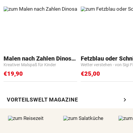
Malen nach Zahlen Dinosaurier
Fetzblau oder Schn
Kreativer Malspaß für Kinder
Wetter verstehen - von Sigi F
€19,90
€25,00
chevron_right
VORTEILSWELT MAGAZINE