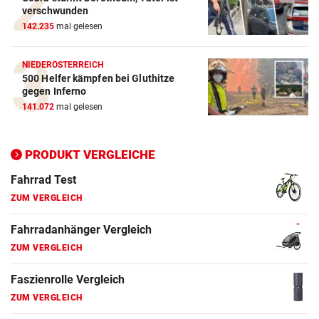
verschwunden
142.235
mal gelesen
E-Bike Vergleich
ZUM VERGLEICH
NIEDERÖSTERREICH
500 Helfer kämpfen bei Gluthitze
Elektro-Scooter Vergleich
gegen Inferno
ZUM VERGLEICH
141.072
mal gelesen
Ergometer Vergleich
ZUM VERGLEICH
PRODUKT VERGLEICHE
Fahrrad Test
ZUM VERGLEICH
Fahrradanhänger Vergleich
ZUM VERGLEICH
Faszienrolle Vergleich
ZUM VERGLEICH