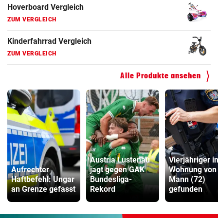
Hoverboard Vergleich
ZUM VERGLEICH
Kinderfahrrad Vergleich
ZUM VERGLEICH
Alle Produkte ansehen
Austria Lustenau
Vierjähriger i
Aufrechter
jagt gegen GAK
Wohnung von
Haftbefehl: Ungar
Bundesliga-
Mann (72)
an Grenze gefasst
Rekord
gefunden