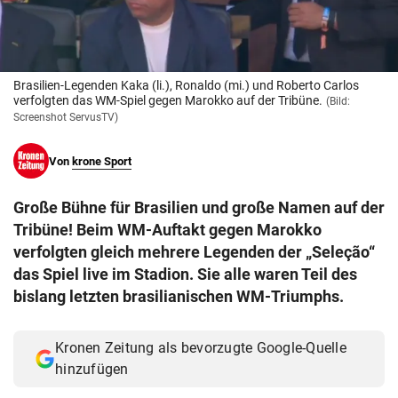
© Krone Multimedia GmbH & Co KG 2026
Muthgasse 2, 1190 Wien
Brasilien-Legenden Kaka (li.), Ronaldo (mi.) und Roberto Carlos
verfolgten das WM-Spiel gegen Marokko auf der Tribüne.
(Bild:
Screenshot ServusTV)
Von
krone Sport
Große Bühne für Brasilien und große Namen auf der
Tribüne! Beim WM-Auftakt gegen Marokko
verfolgten gleich mehrere Legenden der „Seleção“
das Spiel live im Stadion. Sie alle waren Teil des
bislang letzten brasilianischen WM-Triumphs.
Kronen Zeitung als bevorzugte Google-Quelle
hinzufügen