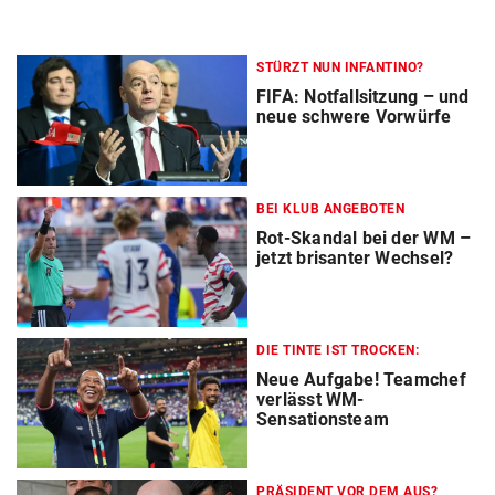
STÜRZT NUN INFANTINO?
FIFA: Notfallsitzung – und
neue schwere Vorwürfe
BEI KLUB ANGEBOTEN
Rot-Skandal bei der WM –
jetzt brisanter Wechsel?
DIE TINTE IST TROCKEN:
Neue Aufgabe! Teamchef
verlässt WM-
Sensationsteam
PRÄSIDENT VOR DEM AUS?