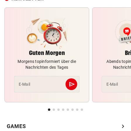
Guten Morgen
Br
Morgens topinformiert über die
Abends topin
Nachrichten des Tages
Nachrich
send
E-Mail
E-Mail
Abschicken
chevron_right
GAMES