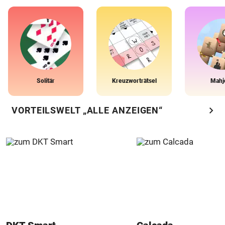
Solitär
Kreuzworträtsel
Mahj
chevron_right
VORTEILSWELT „ALLE ANZEIGEN“