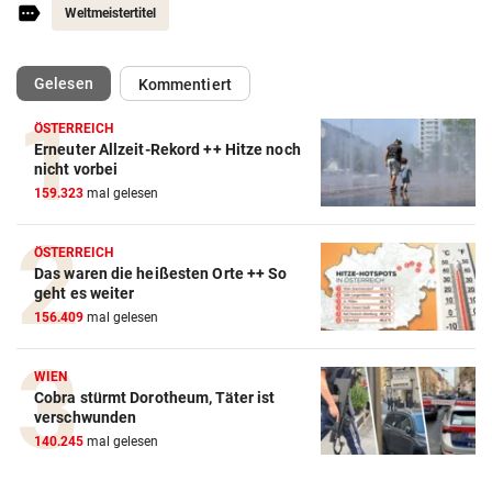
Weltmeistertitel
(ausgewählt)
Gelesen
Kommentiert
ÖSTERREICH
Erneuter Allzeit-Rekord ++ Hitze noch
Action-Cam Vergleich
nicht vorbei
159.323
mal gelesen
ZUM VERGLEICH
Crosstrainer Vergleich
ÖSTERREICH
Das waren die heißesten Orte ++ So
ZUM VERGLEICH
geht es weiter
156.409
mal gelesen
E-Bike Vergleich
ZUM VERGLEICH
WIEN
Cobra stürmt Dorotheum, Täter ist
Elektro-Scooter Vergleich
verschwunden
ZUM VERGLEICH
140.245
mal gelesen
Ergometer Vergleich