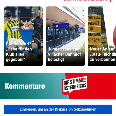
ZUM VERGLEICH
Fahrradanhänger Vergleich
ZUM VERGLEICH
Faszienrolle Vergleich
ZUM VERGLEICH
Pfeifkonzert?
„Habe für den
Junge Frauen am
Neuer Anlauf
Hoverboard Vergleich
Klub alles
Villacher Bahnhof
„Stau-Flüchtl
gegeben!“
belästigt
zu verbannen
ZUM VERGLEICH
Kinderfahrrad Vergleich
ZUM VERGLEICH
Einloggen, um an der Diskussion teilzunehmen