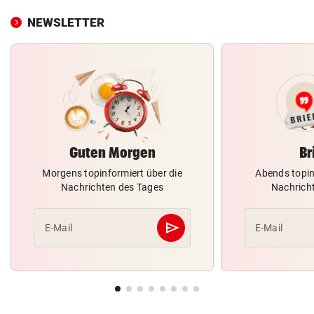
NEWSLETTER
Guten Morgen
Br
Morgens topinformiert über die
Abends topin
Nachrichten des Tages
Nachrich
send
E-Mail
E-Mail
Abschicken