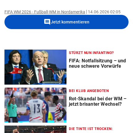
FIFA WM 2026 - Fußball-WM in Nordamerika
14.06.2026 02:05
comment
Jetzt kommentieren
STÜRZT NUN INFANTINO?
FIFA: Notfallsitzung – und
neue schwere Vorwürfe
BEI KLUB ANGEBOTEN
Rot-Skandal bei der WM –
jetzt brisanter Wechsel?
DIE TINTE IST TROCKEN: