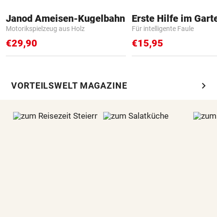
Janod Ameisen-Kugelbahn
Erste Hilfe im Gart
Motorikspielzeug aus Holz
Für intelligente Faule
€29,90
€15,95
chevron_right
VORTEILSWELT MAGAZINE