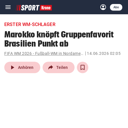
menu
account_circle
Navigation
Anmelden
Abo
close
Schließen
ein-/ausklappen
ERSTER WM-SCHLAGER
Abonnieren
Marokko knöpft Gruppenfavorit
Brasilien Punkt ab
account_circle
arrow_right
Anmelden
FIFA WM 2026 - Fußball-WM in Nordamerika
14.06.2026 02:05
pin_drop
arrow_right
Bundesland auswäh
Wien
play_arrow
Anhören
Teilen
bookmark
Merkliste
Suchbegriff
search
eingeben