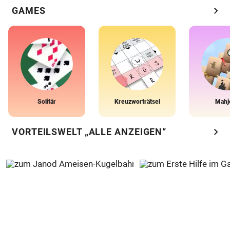
chevron_right
GAMES
Solitär
Kreuzworträtsel
Mahj
chevron_right
VORTEILSWELT „ALLE ANZEIGEN“