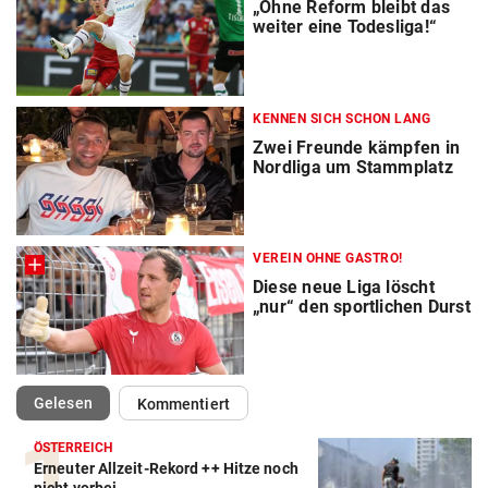
„Ohne Reform bleibt das
weiter eine Todesliga!“
KENNEN SICH SCHON LANG
Zwei Freunde kämpfen in
Nordliga um Stammplatz
VEREIN OHNE GASTRO!
Diese neue Liga löscht
„nur“ den sportlichen Durst
(ausgewählt)
Gelesen
Kommentiert
ÖSTERREICH
Erneuter Allzeit-Rekord ++ Hitze noch
Action-Cam Vergleich
nicht vorbei