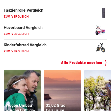
Faszienrolle Vergleich
ZUM VERGLEICH
Hoverboard Vergleich
ZUM VERGLEICH
Kinderfahrrad Vergleich
ZUM VERGLEICH
Alle Produkte ansehen
Wegen Umbau
33,02 Grad
wurden Drittliga-
Celsius im
Eremit mit se