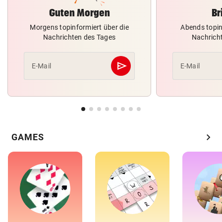
Guten Morgen
Br
Morgens topinformiert über die
Abends topin
Nachrichten des Tages
Nachrich
send
E-Mail
E-Mail
Abschicken
chevron_right
GAMES