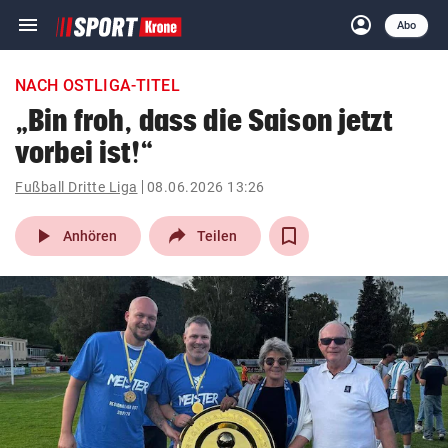
menu
account_circle
Navigation
Anmelden
Abo
close
Schließen
ein-/ausklappen
NACH OSTLIGA-TITEL
Abonnieren
„Bin froh, dass die Saison jetzt
vorbei ist!“
account_circle
arrow_right
Anmelden
Fußball Dritte Liga
08.06.2026 13:26
pin_drop
arrow_right
Bundesland auswäh
Wien
play_arrow
Anhören
Teilen
bookmark
Merkliste
Suchbegriff
search
eingeben