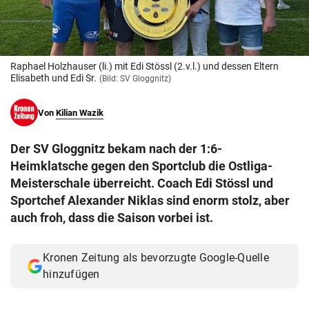
© Krone Multimedia GmbH & Co KG 2026
Muthgasse 2, 1190 Wien
Raphael Holzhauser (li.) mit Edi Stössl (2.v.l.) und dessen Eltern
Elisabeth und Edi Sr.
(Bild: SV Gloggnitz)
Von
Kilian Wazik
Der SV Gloggnitz bekam nach der 1:6-
Heimklatsche gegen den Sportclub die Ostliga-
Meisterschale überreicht. Coach Edi Stössl und
Sportchef Alexander Niklas sind enorm stolz, aber
auch froh, dass die Saison vorbei ist.
Kronen Zeitung als bevorzugte Google-Quelle
hinzufügen