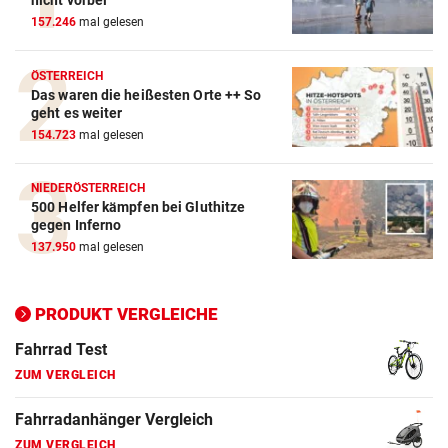
157.246
mal gelesen
ZUM VERGLEICH
Crosstrainer Vergleich
ÖSTERREICH
Das waren die heißesten Orte ++ So
ZUM VERGLEICH
geht es weiter
154.723
mal gelesen
E-Bike Vergleich
ZUM VERGLEICH
NIEDERÖSTERREICH
500 Helfer kämpfen bei Gluthitze
Elektro-Scooter Vergleich
gegen Inferno
ZUM VERGLEICH
137.950
mal gelesen
Ergometer Vergleich
ZUM VERGLEICH
PRODUKT VERGLEICHE
Fahrrad Test
ZUM VERGLEICH
Fahrradanhänger Vergleich
ZUM VERGLEICH