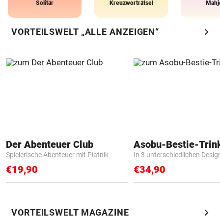
Solitär
Kreuzworträtsel
Mahj
chevron_right
VORTEILSWELT „ALLE ANZEIGEN“
Der Abenteuer Club
Asobu-Bestie-Trin
Spielerische Abenteuer mit Piatnik
In 3 unterschiedlichen Desig
€19,90
€34,90
chevron_right
VORTEILSWELT MAGAZINE