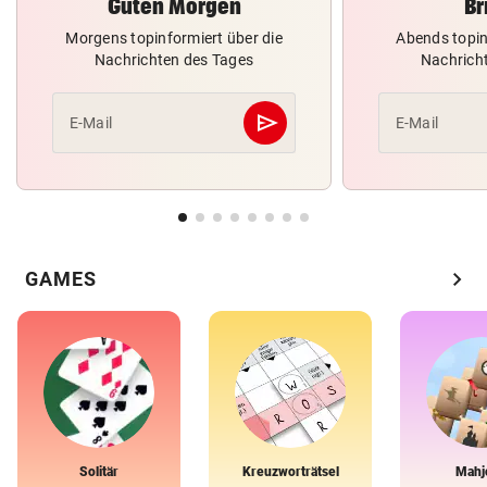
Guten Morgen
Br
Morgens topinformiert über die
Abends topin
Nachrichten des Tages
Nachrich
send
E-Mail
E-Mail
Abschicken
chevron_right
GAMES
Solitär
Kreuzworträtsel
Mahj