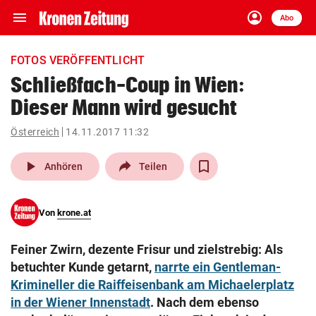
menu
account_circle
Navigation
Anmelden
Abo
close
Schließen
ein-/ausklappen
FOTOS VERÖFFENTLICHT
Abonnieren
Schließfach-Coup in Wien:
Dieser Mann wird gesucht
account_circle
arrow_right
Anmelden
Österreich
14.11.2017 11:32
pin_drop
arrow_right
Bundesland auswäh
Wien
play_arrow
Anhören
Teilen
bookmark
Merkliste
Von
krone.at
Suchbegriff
search
Feiner Zwirn, dezente Frisur und zielstrebig: Als
eingeben
betuchter Kunde getarnt,
narrte ein Gentleman-
Krimineller die Raiffeisenbank am Michaelerplatz
in der Wiener Innenstadt
. Nach dem ebenso