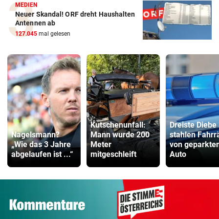
MEDIEN
Neuer Skandal! ORF dreht Haushalten
Antennen ab
127.045
mal gelesen
Kutschenunfall:
Dreiste Diebe
Nagelsmann?
Mann wurde 200
stahlen Fahrr
„Wie das 3 Jahre
Meter
von geparkte
abgelaufen ist ...“
mitgeschleift
Auto