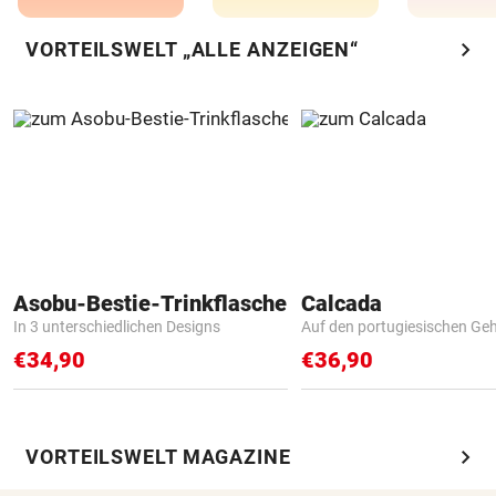
chevron_right
VORTEILSWELT „ALLE ANZEIGEN“
Asobu-Bestie-Trinkflasche
Calcada
In 3 unterschiedlichen Designs
Auf den portugiesischen G
€34,90
€36,90
chevron_right
VORTEILSWELT MAGAZINE