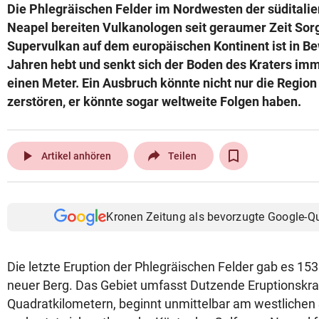
Die Phlegräischen Felder im Nordwesten der süditali
Neapel bereiten Vulkanologen seit geraumer Zeit Sor
Supervulkan auf dem europäischen Kontinent ist in Be
Jahren hebt und senkt sich der Boden des Kraters imm
einen Meter. Ein Ausbruch könnte nicht nur die Regio
zerstören, er könnte sogar weltweite Folgen haben.
play_arrow
Artikel anhören
Teilen
Kronen Zeitung als bevorzugte Google-Q
Die letzte Eruption der Phlegräischen Felder gab es 153
neuer Berg. Das Gebiet umfasst Dutzende Eruptionskra
Quadratkilometern, beginnt unmittelbar am westlichen