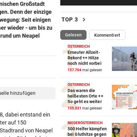
Gegner wohl fix!
enischen Großstadt
gen. Denn der einzige
STRENGES KONZEPT
vor ein
chevron_right
TOP 3
wegung: Seit einigen
Neustifter Kirtag: So soll We
er wieder - um bis zu
sicher bleiben
(ausgewählt)
Gelesen
n rund um Neapel
Kommentiert
„KRONE“-KOMMENTAR
vor ein
ÖSTERREICH
Erneuter Allzeit-
So treiben sie Republik und 
Rekord ++ Hitze
blaue Hände
noch nicht vorbei
157.704
mal gelesen
BUNDESLIGA IM TICKER
vor ein
SCR Altach gegen WSG Tirol
ÖSTERREICH
19.30 Uhr LIVE
Das waren die
uelle hinzufügen
heißesten Orte ++
So geht es weiter
„KRONE“ VOR ORT
vor ein
155.031
mal gelesen
Polizeianhaltezentrum: Leite
8, dabei entstand ein
entkräftet Kritik
ter auf 150
NIEDERÖSTERREICH
500 Helfer kämpfen
 Stadtrand von Neapel
IN MÖRBISCH
vor ein
bei Gluthitze gegen