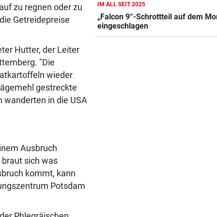
IM ALL SEIT 2025
nach Österreich?
uf zu regnen oder zu
„Falcon 9“-Schrottteil auf dem M
die Getreidepreise
eingeschlagen
MEGA-PROJEKT WACKELT
vor ein
„Im Ausland rollen sie uns d
er Hutter, der Leiter
roten Teppich aus“
ttemberg. "Die
LIVE IN DER METASTADT
vor 
atkartoffeln wieder
Wincent Weiss: Fanliebe und
 Sägemehl gestreckte
falscher Freitag
 wanderten in die USA
 einem Ausbruch
 braut sich was
usbruch kommt, kann
hungszentrum Potsdam
 der Phlegräischen