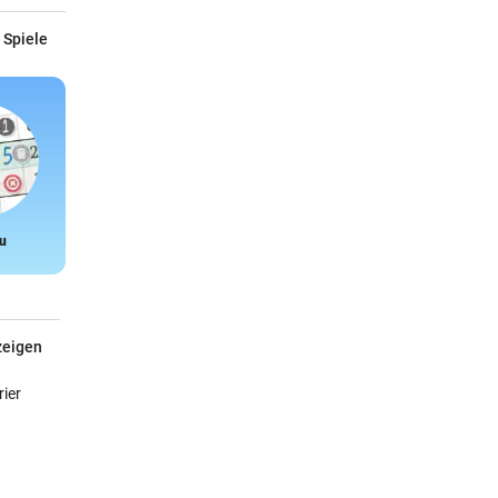
 Spiele
u
Snake
zeigen