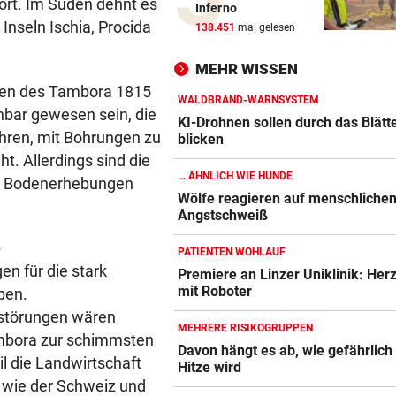
Treffen Sie die Schlagerque
fort. Im Süden dehnt es
Inferno
Andrea Berg live
Inseln Ischia, Procida
138.451
mal gelesen
ELTERN SCHLUGEN ALARM
vor ein
MEHR WISSEN
Lottogewinner schickte obs
enen des Tambora 1815
Bilder an Teenager
WALDBRAND-WARNSYSTEM
chbar gewesen sein, die
KI-Drohnen sollen durch das Blätt
ahren, mit Bohrungen zu
blicken
OKTOBERFEST 2026
vor ein
t. Allerdings sind die
Leni Klum präsentiert eigen
... ÄHNLICH WIE HUNDE
die Bodenerhebungen
Dirndl-Kollektion
Wölfe reagieren auf menschliche
Angstschweiß
„KRONE“-KOMMENTAR
vor ein
Ein Sieg des Antisemitismus
e
PATIENTEN WOHLAUF
en für die stark
Premiere an Linzer Uniklinik: Her
AUF BURG TAGGENBRUNN
vor ein
mit Roboter
ben.
„Totale Eskalation“ mit Fitne
störungen wären
Star Sascha Huber
MEHRERE RISIKOGRUPPEN
ambora zur schimmsten
Davon hängt es ab, wie gefährlich
l die Landwirtschaft
Hitze wird
WETTLAUF IN EUROPA
vor ein
n wie der Schweiz und
Wann kommen die Robotaxis