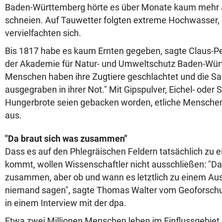
Baden-Württemberg hörte es über Monate kaum mehr a
schneien. Auf Tauwetter folgten extreme Hochwasser, 
vervielfachten sich.
Bis 1817 habe es kaum Ernten gegeben, sagte Claus-Pet
der Akademie für Natur- und Umweltschutz Baden-Wür
Menschen haben ihre Zugtiere geschlachtet und die Sa
ausgegraben in ihrer Not." Mit Gipspulver, Eichel- oder
Hungerbrote seien gebacken worden, etliche Menschen
aus.
"Da braut sich was zusammen"
Dass es auf den Phlegräischen Feldern tatsächlich zu
kommt, wollen Wissenschaftler nicht ausschließen: "Da
zusammen, aber ob und wann es letztlich zu einem A
niemand sagen", sagte Thomas Walter vom Geoforsc
in einem Interview mit der dpa.
Etwa zwei Millionen Menschen leben im Einflussgebiet