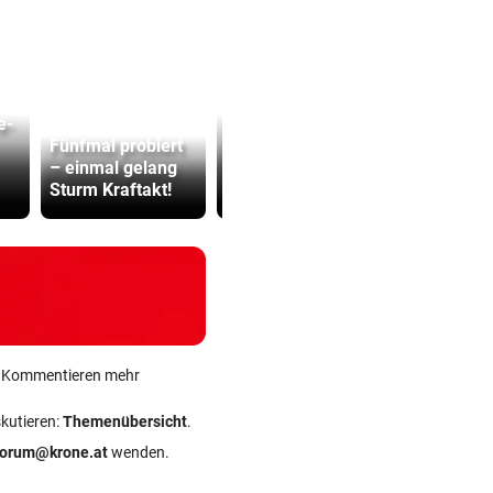
e-
„Totale
Lottogewin
Fünfmal probiert
Eskalation“ mit
schickte o
– einmal gelang
Fitness-Star
Bilder an
Sturm Kraftakt!
Sascha Huber
Teenager
ein Kommentieren mehr
skutieren:
Themenübersicht
.
forum@krone.at
wenden.