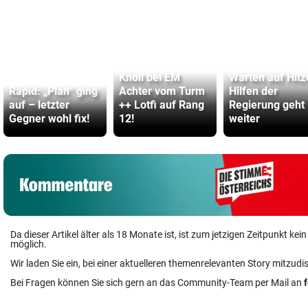
Knoll bei EM
Warten auf Hitz
Rapid: „Plan“ ging
Achter vom Turm
Hilfen der
auf – letzter
++ Lotfi auf Rang
Regierung geht
Gegner wohl fix!
12!
weiter
Da dieser Artikel älter als 18 Monate ist, ist zum jetzigen Zeitpunkt k
möglich.
Wir laden Sie ein, bei einer aktuelleren themenrelevanten Story mitzudi
Bei Fragen können Sie sich gern an das Community-Team per Mail an