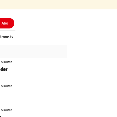
Abo
(ausgewählt)
tschaft
krone.tv
Wissen
Gericht
Kolumnen
Freizeit
Reise
Ti
2 Minuten
eder
0 Minuten
5 Minuten