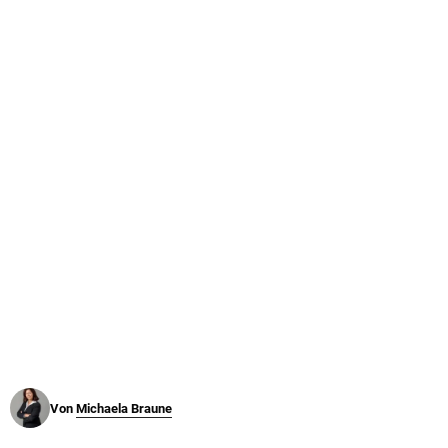
© Krone Multimedia GmbH & Co KG 2026
Muthgasse 2, 1190 Wien
Von
Michaela Braune