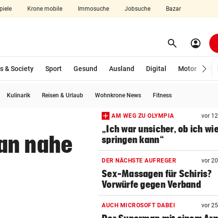
piele
Krone mobile
Immosuche
Jobsuche
Bazar
search
account_circle
Menü aufklappen
Suchen
s & Society
Sport
Gesund
Ausland
Digital
Motor
Wir
Kulinarik
Reisen & Urlaub
Wohnkrone News
Fitness
len
AM WEG ZU OLYMPIA
vor 1
„Ich war unsicher, ob ich wi
an nahe
springen kann“
DER NÄCHSTE AUFREGER
vor 2
Sex-Massagen für Schiris?
Vorwürfe gegen Verband
AUCH MICROSOFT DABEI
vor 2