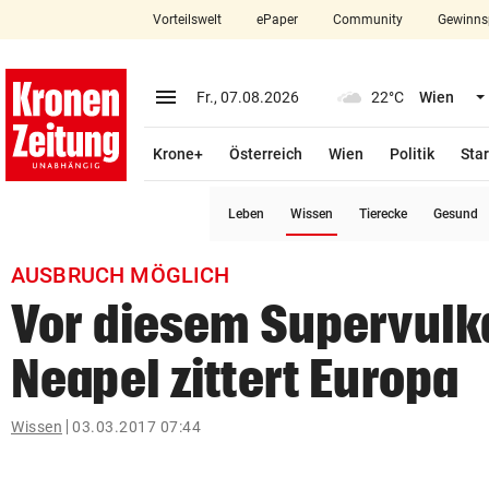
Vorteilswelt
ePaper
Community
Gewinns
close
Schließen
menu
Menü aufklappen
Fr., 07.08.2026
22°C
Wien
Abonnieren
Krone+
Österreich
Wien
Politik
Star
account_circle
arrow_right
Anmelden
(ausgewählt)
Leben
Wissen
Tierecke
Gesund
pin_drop
arrow_right
Bundesland auswäh
Wien
AUSBRUCH MÖGLICH
bookmark
Merkliste
Vor diesem Supervulk
Neapel zittert Europa
Suchbegriff
search
eingeben
Wissen
03.03.2017 07:44