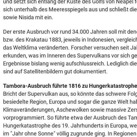
und setzt sich entlang der Küste des Golfs von Neapel 
sich unterhalb des Meeresspiegels aus und schließt die 
sowie Nisida mit ein.
Der erste Ausbruch vor rund 34.000 Jahren soll mit d
bzw. des Krakatau 1883, jeweils in Indonesien, verglei
das Weltklima veränderten. Forscher versuchen seit J
erkunden, was im Inneren des Supervulkans vor sich geh
Ergebnisse bislang wenig aufschlussreich. Lediglich 
sind auf Satellitenbildern gut dokumentiert.
Tambora-Ausbruch führte 1816 zu Hungerkatastroph
Bricht der Supervulkan aus, so könnte das schwere Folg
besiedelte Region, Europa und sogar die ganze Welt ha
Klimaveränderungen, Aschewolken sowie massive Zer
vorprogrammiert. So führte etwa der Ausbruch des T
Hungerkatastrophe des 19. Jahrhunderts in Europa, wei
im "Jahr ohne Sonne" völlig zugrunde ging. In Regione