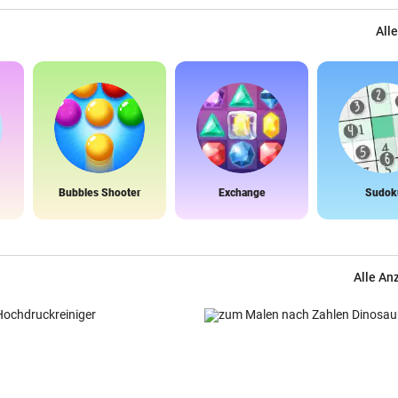
Alle
Bubbles Shooter
Exchange
Sudok
Alle An