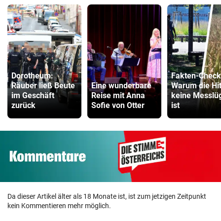
Dorotheum:
Fakten-Check
Räuber ließ Beute
Eine wunderbare
Warum die Hi
im Geschäft
Reise mit Anna
keine Messlü
zurück
Sofie von Otter
ist
Da dieser Artikel älter als 18 Monate ist, ist zum jetzigen Zeitpunkt
kein Kommentieren mehr möglich.