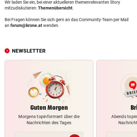
Wir laden Sie ein, bei einer aktuelleren themenrelevanten Story
mitzudiskutieren:
Themenübersicht
.
Bei Fragen können Sie sich gern an das Community-Team per Mail
an
forum@krone.at
wenden.
NEWSLETTER
Guten Morgen
Br
Morgens topinformiert über die
Abends topin
Nachrichten des Tages
Nachrich