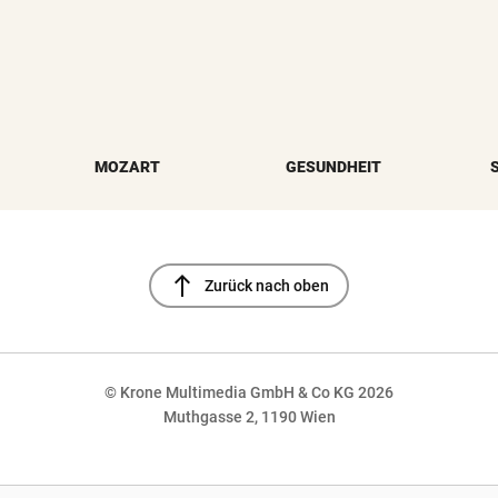
MOZART
GESUNDHEIT
north
Zurück nach oben
© Krone Multimedia GmbH & Co KG 2026
Muthgasse 2, 1190 Wien
NaN%