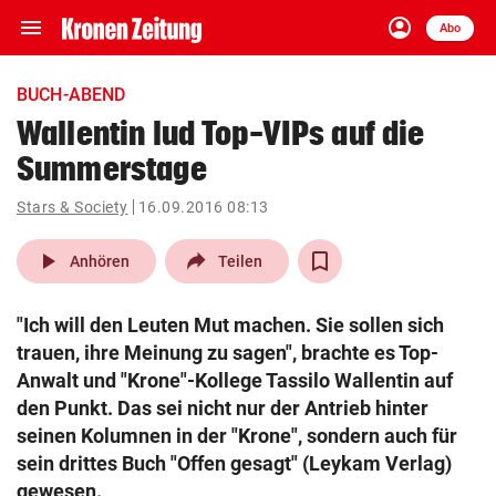
menu
account_circle
Navigation
Anmelden
Abo
close
Schließen
ein-/ausklappen
BUCH-ABEND
Abonnieren
Wallentin lud Top-VIPs auf die
Summerstage
account_circle
arrow_right
Anmelden
Stars & Society
16.09.2016 08:13
pin_drop
arrow_right
Bundesland auswäh
Wien
play_arrow
Anhören
Teilen
bookmark
Merkliste
"Ich will den Leuten Mut machen. Sie sollen sich
trauen, ihre Meinung zu sagen", brachte es Top-
Suchbegriff
Anwalt und "Krone"-Kollege Tassilo Wallentin auf
search
eingeben
den Punkt. Das sei nicht nur der Antrieb hinter
seinen Kolumnen in der "Krone", sondern auch für
sein drittes Buch "Offen gesagt" (Leykam Verlag)
gewesen.