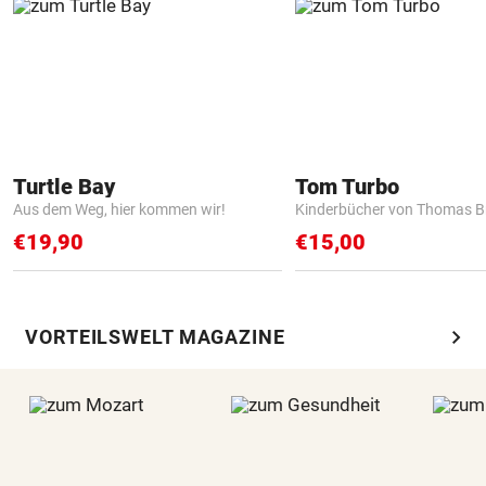
Turtle Bay
Tom Turbo
Aus dem Weg, hier kommen wir!
Kinderbücher von Thomas B
€19,90
€15,00
chevron_right
VORTEILSWELT MAGAZINE