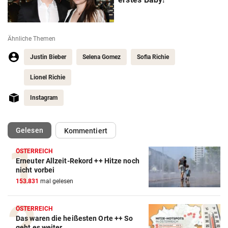
Ähnliche Themen
Justin Bieber
Selena Gomez
Sofia Richie
Lionel Richie
Instagram
(ausgewählt)
Gelesen
Kommentiert
ÖSTERREICH
Erneuter Allzeit-Rekord ++ Hitze noch
nicht vorbei
153.831
mal gelesen
ÖSTERREICH
Das waren die heißesten Orte ++ So
geht es weiter