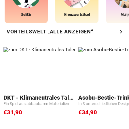
Solitär
Kreuzworträtsel
Mahj
chevron_right
VORTEILSWELT „ALLE ANZEIGEN“
DKT - Klimaneutrales Talent
Asobu-Bestie-Trin
Ein Spiel aus abbaubaren Materialien
In 3 unterschiedlichen Desig
€31,90
€34,90