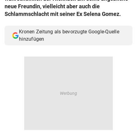
neue Freundin, vielleicht aber auch die
© Krone Multimedia GmbH & Co KG 2026
Muthgasse 2, 1190 Wien
Schlammschlacht mit seiner Ex Selena Gomez.
Kronen Zeitung als bevorzugte Google-Quelle
hinzufügen