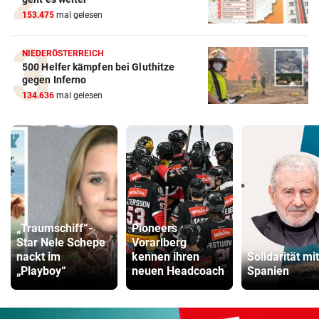
153.475
mal gelesen
NIEDERÖSTERREICH
500 Helfer kämpfen bei Gluthitze
gegen Inferno
134.636
mal gelesen
„Traumschiff“-
Pioneers
Star Nele Schepe
Vorarlberg
nackt im
kennen ihren
Solidarität mit
„Playboy“
neuen Headcoach
Spanien