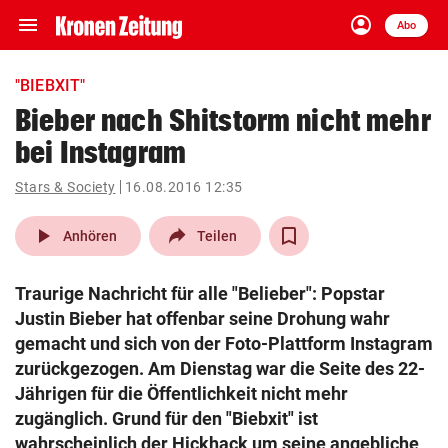
menu
account_circle
Navigation
Anmelden
Abo
close
Schließen
ein-/ausklappen
"BIEBXIT"
Abonnieren
Bieber nach Shitstorm nicht mehr
bei Instagram
account_circle
arrow_right
Anmelden
Stars & Society
16.08.2016 12:35
pin_drop
arrow_right
Bundesland auswäh
Wien
play_arrow
Anhören
Teilen
bookmark
Merkliste
Traurige Nachricht für alle "Belieber": Popstar
Justin Bieber hat offenbar seine Drohung wahr
Suchbegriff
gemacht und sich von der Foto-Plattform Instagram
search
eingeben
zurückgezogen. Am Dienstag war die Seite des 22-
Jährigen für die Öffentlichkeit nicht mehr
zugänglich. Grund für den "Biebxit" ist
wahrscheinlich der Hickhack um seine angebliche