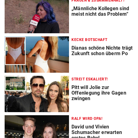
FRAUEN & ZUSAMMENHALT?
„Männliche Kollegen sind
meist nicht das Problem“
KECKE BOTSCHAFT
Dianas schöne Nichte trägt
Zukunft schon überm Po
STREIT ESKALIERT!
Pitt will Jolie zur
Offenlegung ihre Gagen
zwingen
RALF WIRD OPA!
David und Vivien
Schumacher erwarten
erstes Baby!