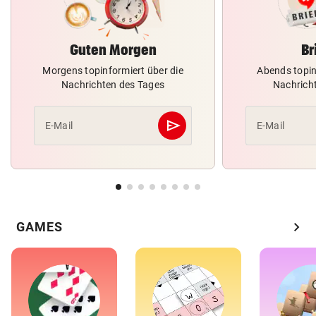
Guten Morgen
Br
Morgens topinformiert über die
Abends topin
Nachrichten des Tages
Nachrich
send
E-Mail
E-Mail
Abschicken
chevron_right
GAMES