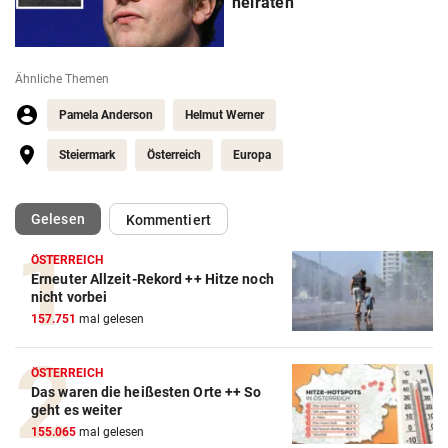
heiraten
Ähnliche Themen
Pamela Anderson
Helmut Werner
Steiermark
Österreich
Europa
(ausgewählt)
Gelesen
Kommentiert
ÖSTERREICH
Erneuter Allzeit-Rekord ++ Hitze noch
nicht vorbei
157.751
mal gelesen
ÖSTERREICH
Das waren die heißesten Orte ++ So
geht es weiter
155.065
mal gelesen