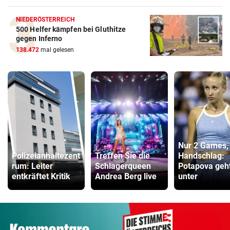
NIEDERÖSTERREICH
500 Helfer kämpfen bei Gluthitze
gegen Inferno
138.472
mal gelesen
Nur 2 Games,
Polizeianhaltezent
Treffen Sie die
Handschlag:
rum: Leiter
Schlagerqueen
Potapova geh
entkräftet Kritik
Andrea Berg live
unter