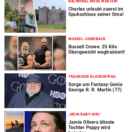
BALMORAL MUSS WARTEN!
Charles urlaubt zuerst im
Spukschloss seiner Oma!
MUSKEL-COMEBACK
Russell Crowe: 25 Kilo
Übergewicht wegtrainiert!
TRAURIGER BLOGEINTRAG
Sorge um Fantasy-Genie
George R. R. Martin (77)
„MEIN BABY-GIRL“
Jamie Olivers älteste
Tochter Poppy wird