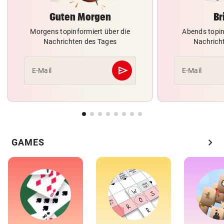
Guten Morgen
Br
Morgens topinformiert über die
Abends topin
Nachrichten des Tages
Nachrich
send
E-Mail
E-Mail
Abschicken
chevron_right
GAMES