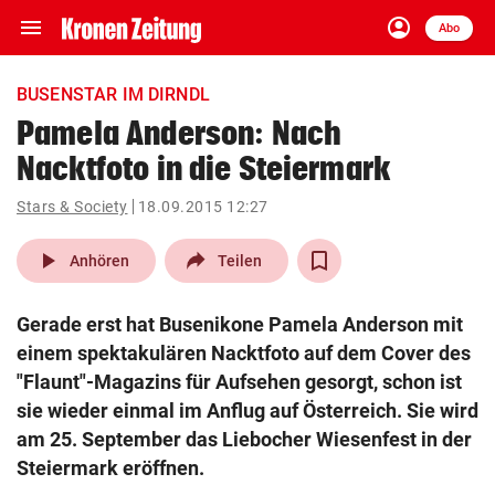
menu
account_circle
Navigation
Anmelden
Abo
close
Schließen
ein-/ausklappen
BUSENSTAR IM DIRNDL
Abonnieren
Pamela Anderson: Nach
Nacktfoto in die Steiermark
account_circle
arrow_right
Anmelden
Stars & Society
18.09.2015 12:27
pin_drop
arrow_right
Bundesland auswäh
Wien
play_arrow
Anhören
Teilen
bookmark
Merkliste
Gerade erst hat Busenikone Pamela Anderson mit
einem spektakulären Nacktfoto auf dem Cover des
Suchbegriff
"Flaunt"-Magazins für Aufsehen gesorgt, schon ist
search
eingeben
sie wieder einmal im Anflug auf Österreich. Sie wird
am 25. September das Liebocher Wiesenfest in der
Steiermark eröffnen.