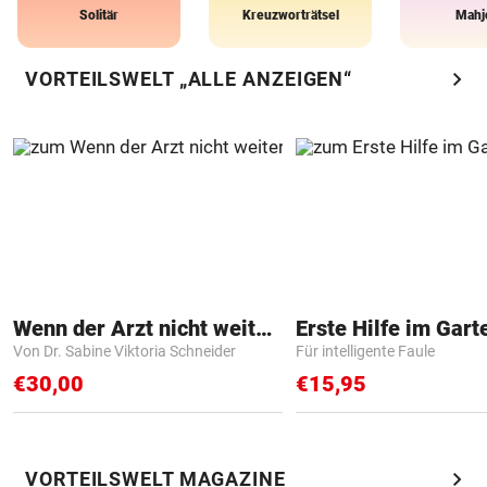
Solitär
Kreuzworträtsel
Mahj
chevron_right
VORTEILSWELT „ALLE ANZEIGEN“
Wenn der Arzt nicht weiter weiß
Erste Hilfe im Gart
Von Dr. Sabine Viktoria Schneider
Für intelligente Faule
€30,00
€15,95
chevron_right
VORTEILSWELT MAGAZINE