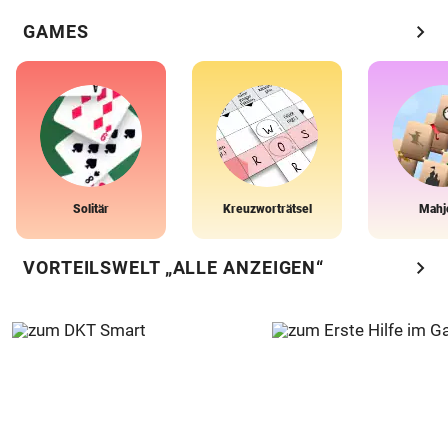
chevron_right
GAMES
Solitär
Kreuzworträtsel
Mahj
chevron_right
VORTEILSWELT „ALLE ANZEIGEN“