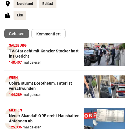
Nordirland
Belfast
Lidl
(ausgewählt)
Gelesen
Kommentiert
SALZBURG
TV-Star geht mit Kanzler Stocker hart
ins Gericht
148.407
mal gelesen
WIEN
Cobra stürmt Dorotheum, Täter ist
verschwunden
144.289
mal gelesen
MEDIEN
Neuer Skandal! ORF dreht Haushalten
Antennen ab
125.336
mal gelesen