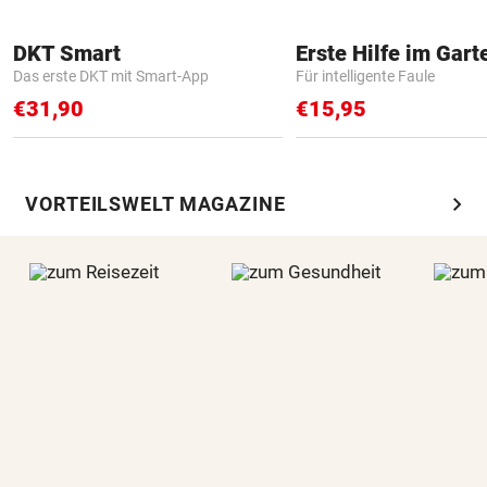
DKT Smart
Erste Hilfe im Gart
Das erste DKT mit Smart-App
Für intelligente Faule
€31,90
€15,95
chevron_right
VORTEILSWELT MAGAZINE