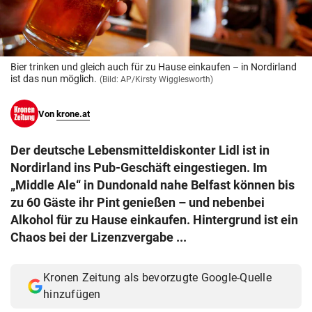
© Krone Multimedia GmbH & Co KG 2026
Muthgasse 2, 1190 Wien
Bier trinken und gleich auch für zu Hause einkaufen – in Nordirland
ist das nun möglich.
(Bild: AP/Kirsty Wigglesworth)
Von
krone.at
Der deutsche Lebensmitteldiskonter Lidl ist in
Nordirland ins Pub-Geschäft eingestiegen. Im
„Middle Ale“ in Dundonald nahe Belfast können bis
zu 60 Gäste ihr Pint genießen – und nebenbei
Alkohol für zu Hause einkaufen. Hintergrund ist ein
Chaos bei der Lizenzvergabe ...
Kronen Zeitung als bevorzugte Google-Quelle
hinzufügen