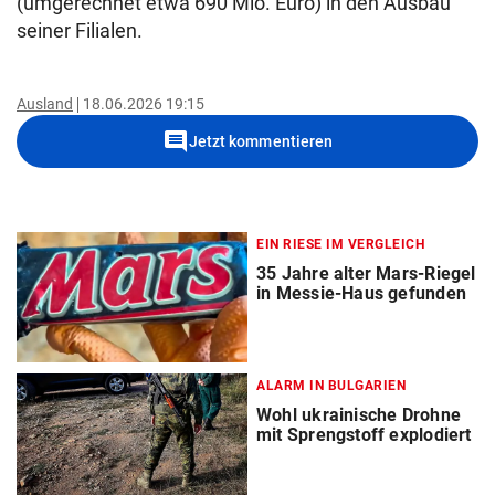
(umgerechnet etwa 690 Mio. Euro) in den Ausbau
seiner Filialen.
Ausland
18.06.2026 19:15
comment
Jetzt kommentieren
EIN RIESE IM VERGLEICH
35 Jahre alter Mars-Riegel
in Messie-Haus gefunden
ALARM IN BULGARIEN
Wohl ukrainische Drohne
mit Sprengstoff explodiert