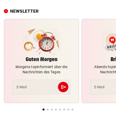
NEWSLETTER
Guten Morgen
Br
Morgens topinformiert über die
Abends topin
Nachrichten des Tages
Nachrich
send
E-Mail
E-Mail
Abschicken