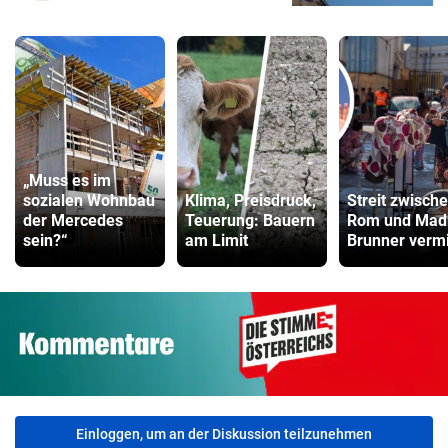
„Muss es im
sozialen Wohnbau
Klima, Preisdruck,
Streit zwisch
der Mercedes
Teuerung: Bauern
Rom und Madr
sein?“
am Limit
Brunner vermi
Einloggen, um an der Diskussion teilzunehmen