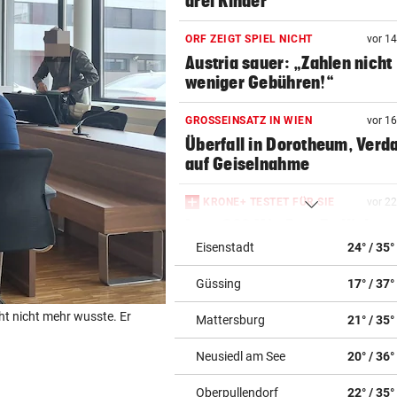
drei Kinder
ORF ZEIGT SPIEL NICHT
vor 1
Austria sauer: „Zahlen nicht
weniger Gebühren!“
GROSSEINSATZ IN WIEN
vor 1
Überfall in Dorotheum, Verd
auf Geiselnahme
KRONE+ TESTET FÜR SIE
vor 2
Insta360 Mic Pro: Endlich gu
Ton am Handy?
Eisenstadt
24° / 35°
Güssing
17° / 37°
CHIPS, KI UND ROBOTER
vor 2
Diese China-Durchbrüche
cht nicht mehr wusste. Er
Mattersburg
21° / 35°
machen Washington nervös
Neusiedl am See
20° / 36°
WOHIN MIT GRILLRESTLN
vor 2
Diese Kühlschrank-Fehler
Oberpullendorf
22° / 35°