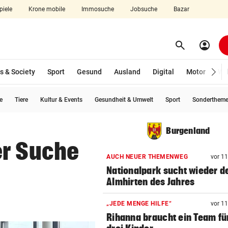
piele
Krone mobile
Immosuche
Jobsuche
Bazar
search
account_circle
Menü aufklappen
Suchen
s & Society
Sport
Gesund
Ausland
Digital
Motor
Wir
e
Tiere
Kultur & Events
Gesundheit & Umwelt
Sport
Sonderthem
len
Burgenland
er Suche
AUCH NEUER THEMENWEG
vor 1
Nationalpark sucht wieder d
Almhirten des Jahres
„JEDE MENGE HILFE“
vor 1
Rihanna braucht ein Team für