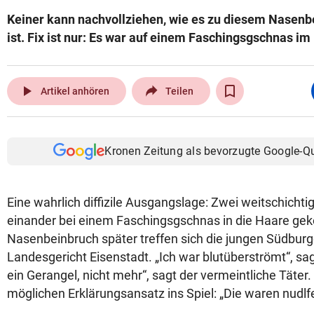
Keiner kann nachvollziehen, wie es zu diesem Nase
ist. Fix ist nur: Es war auf einem Faschingsgschnas im
play_arrow
Artikel anhören
Teilen
Kronen Zeitung als bevorzugte Google-Q
Eine wahrlich diffizile Ausgangslage: Zwei weitschicht
einander bei einem Faschingsgschnas in die Haare g
Nasenbeinbruch später treffen sich die jungen Südbur
Landesgericht Eisenstadt. „Ich war blutüberströmt“, sag
ein Gerangel, nicht mehr“, sagt der vermeintliche Täter.
möglichen Erklärungsansatz ins Spiel: „Die waren nudlfe