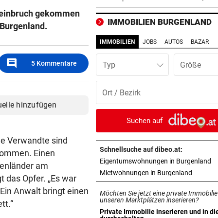
schlagen auf den Magen
nbeinbruch gekommen
IMMOBILIEN BURGENLAND
 Burgenland.
FAHNDUNGSERFOLG
vor 2
Europaweit gesuchter
IMMOBILIEN
JOBS
AUTOS
BAZAR
Österreicher (29) gefasst
comment
5
Kommentare
Typ
VOM WINDE VERWEHT
vor 2
Geldtransporter verliert Bar
belebter Straße
uelle hinzufügen
DISKUTIEREN SIE MIT!
vor 4
Suchen auf
Nur noch Skandale: Was ist 
ige Verwandte sind
beim ORF?
Schnellsuche auf dibeo.at:
ekommen. Einen
in
Eigentumswohnungen in Burgenland
BALMORAL MUSS WARTEN!
vor ein
genländer am
in neuem
Mietwohnungen in Burgenland
Charles urlaubt zuerst im
t das Opfer. „Es war
Spukschloss seiner Oma!
 Ein Anwalt bringt einen
Möchten Sie jetzt eine private Immobilie
unseren Marktplätzen inserieren?
tt.“
TÜRKEI-DEAL OFFIZIELL
vor ein
Private Immobilie inserieren und in di
in neuem Tab öffnen