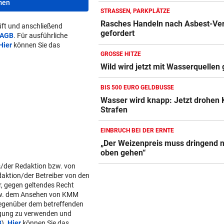
men
STRASSEN, PARKPLÄTZE
Rasches Handeln nach Asbest-Ve
ft und anschließend
gefordert
AGB
. Für ausführliche
Hier
können Sie das
GROSSE HITZE
Wild wird jetzt mit Wasserquellen 
BIS 500 EURO GELDBUSSE
Wasser wird knapp: Jetzt drohen
Strafen
EINBRUCH BEI DER ERNTE
„Der Weizenpreis muss dringend 
oben gehen“
s/der Redaktion bzw. von
daktion/der Betreiber von den
r, gegen geltendes Recht
w. dem Ansehen von KMM
gegenüber dem betreffenden
lgung zu verwenden und
B
).
Hier
können Sie das