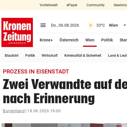
Vorteilswelt
ePaper
Community
Gewinns
close
Schließen
menu
Menü aufklappen
Do., 06.08.2026
33°C
Wien
Abonnieren
(ausgewählt)
Krone+
Österreich
Wien
Politik
Star
account_circle
arrow_right
Anmelden
Blaulicht
Politik
Wirtschaft
Kriminalität & Sicherheit
Land & Leut
pin_drop
arrow_right
Bundesland auswäh
Wien
PROZESS IN EISENSTADT
bookmark
Merkliste
Zwei Verwandte auf d
nach Erinnerung
Suchbegriff
search
eingeben
Burgenland
18.06.2026 19:00