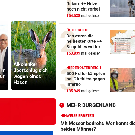
Rekord ++ Hitze
noch nicht vorbei
154.538
mal gelesen
ÖSTERREICH
Das waren die
heißesten Orte ++
So geht es weiter
153.839
mal gelesen
Alkolenker
Sturz von
Zverev sch
NIEDERÖSTERREICH
 im
überschlug sich
Lamparter: Jetzt
nach Aus: 
500 Helfer kämpfen
tur
wegen eines
ist die Diagnose
schlechtes
bei Gluthitze gegen
Hasen
da!
Match“
Inferno
135.949
mal gelesen
MEHR BURGENLAND
HINWEISE ERBETEN
Mit Messer bedroht: Wer kennt di
beiden Männer?