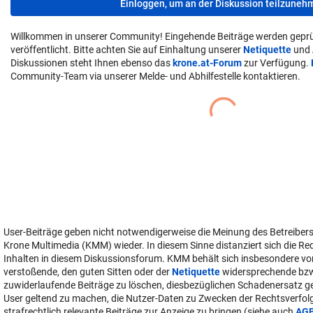
Einloggen, um an der Diskussion teilzuneh
Willkommen in unserer Community! Eingehende Beiträge werden geprü
veröffentlicht. Bitte achten Sie auf Einhaltung unserer
Netiquette
und
Diskussionen steht Ihnen ebenso das
krone.at-Forum
zur Verfügung.
Community-Team via unserer Melde- und Abhilfestelle kontaktieren.
User-Beiträge geben nicht notwendigerweise die Meinung des Betreiber
Krone Multimedia (KMM) wieder. In diesem Sinne distanziert sich die Re
Inhalten in diesem Diskussionsforum. KMM behält sich insbesondere vo
verstoßende, den guten Sitten oder der
Netiquette
widersprechende bz
zuwiderlaufende Beiträge zu löschen, diesbezüglichen Schadenersatz 
User geltend zu machen, die Nutzer-Daten zu Zwecken der Rechtsverfo
strafrechtlich relevante Beiträge zur Anzeige zu bringen (siehe auch
AG