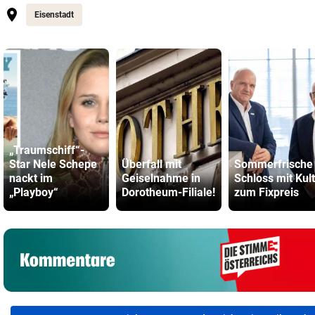
Eisenstadt
„Traumschiff“-
Star Nele Schepe
Überfall mit
Sommerfrische
nackt im
Geiselnahme in
Schloss mit Kul
„Playboy“
Dorotheum-Filiale!
zum Fixpreis