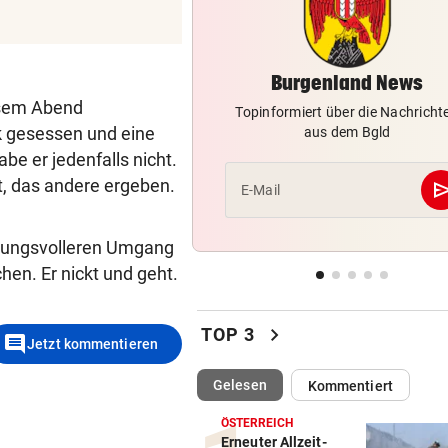
Das ist bisher über die
Sprengstoff-Drohne bekann
Burgenland News
JAHRELANG GEJAGT
vor 
Neuseelands tödlichste Katz
esem Abend
Topinformiert über die Nachricht
„Nine Lives“ erlegt
nk gesessen und eine
aus dem Bgld
be er jedenfalls nicht.
EU IST ALARMIERT
vor 
t, das andere ergeben.
se
E-Mail
Russische Kanäle haben Ceu
Krise verstärkt
rtungsvolleren Umgang
ÜBERRASCHENDER DÄMPFER
vor 
hen. Er nickt und geht.
Zverev schimpft nach Aus: 
schlechteste Match“
chevron_right
TOP 3
comment
Jetzt kommentieren
(ausgewählt)
Gelesen
Kommentiert
ÖSTERREICH
Erneuter Allzeit-