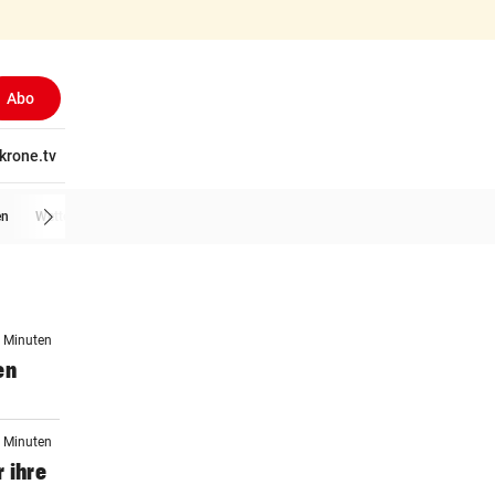
Abo
tschaft
krone.tv
Wissen
Gericht
Kolumnen
Freizeit
Reise
Ti
en
Wetter
1 Minuten
en
1 Minuten
 ihre