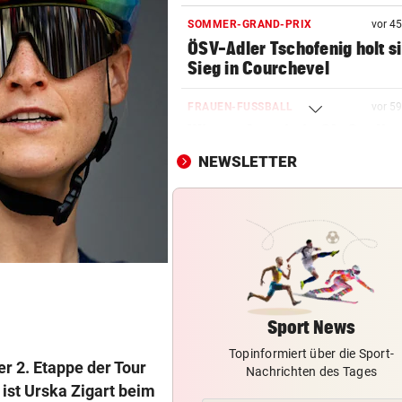
SOMMER-GRAND-PRIX
vor 4
ÖSV-Adler Tschofenig holt s
Sieg in Courchevel
FRAUEN-FUSSBALL
vor 5
Wiener Austria in CL-Quali
souverän aufgestiegen!
NEWSLETTER
RADSPORT – DAMEN
Vollering übernimmt Führung
der Tour de France
FRAUEN-FUSSBALL-LIGA
Salzburgerinnen gewinnen 
ihr zweites Match
Sport News
Topinformiert über die Sport-
VERRÜCKTE PARTIE
er 2. Etappe der Tour
Nachrichten des Tages
ÖFB-Goalie Wiegele mittendr
ist Urska Zigart beim
10-Tore-Spektakel