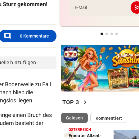
zu Sturz gekommen!
se
E-Mail
AUCH STEIRER SIEGEN
4:1! Austria Salzburg lässt V
keine Chance
comment
0
Kommentare
LOKALAUGENSCHEIN
„Gletscherspalten und Stein
das ist gefährlich“
uelle hinzufügen
ner Bodenwelle zu Fall
ach blieb die
ngslos liegen.
chevron_right
TOP 3
hrige einen Bruch des
(ausgewählt)
Gelesen
Kommentiert
zudem besteht der
ÖSTERREICH
Erneuter Allzeit-