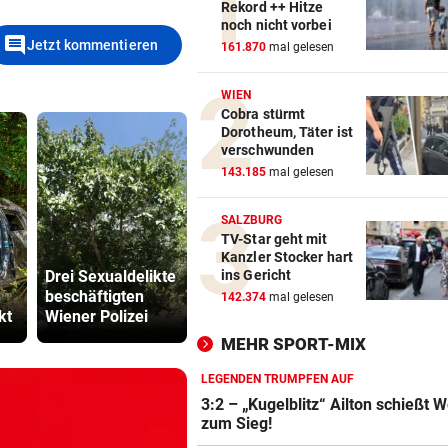
Rekord ++ Hitze
noch nicht vorbei
comment
Jetzt kommentieren
161.870
mal gelesen
WIEN
Cobra stürmt
Dorotheum, Täter ist
verschwunden
143.185
mal gelesen
SALZBURG
TV-Star geht mit
Forstunfall
Neuer Skan
Kanzler Stocker hart
Drei Sexualdelikte
erforderte
ORF dreht 
ins Gericht
h
beschäftigten
Hubschraubereins
Gebührenz
142.374
mal gelesen
kt
Wiener Polizei
atz
ab
MEHR SPORT-MIX
LEGENDEN TRUMPFEN AUF
3:2 – „Kugelblitz“ Ailton schießt 
zum Sieg!