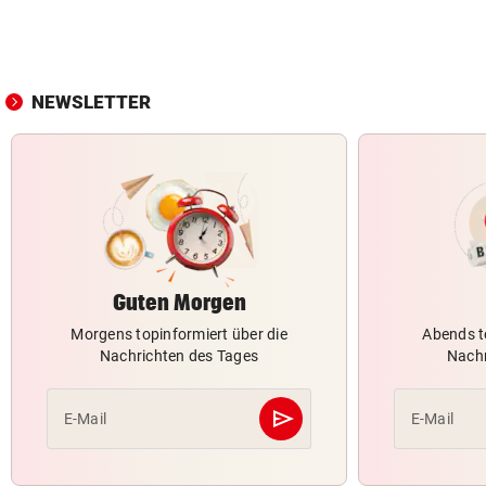
NEWSLETTER
Guten Morgen
Morgens topinformiert über die
Abends t
Nachrichten des Tages
Nachr
send
E-Mail
E-Mail
Abschicken