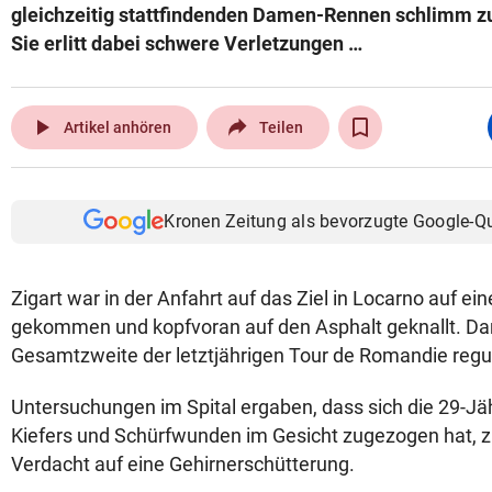
gleichzeitig stattfindenden Damen-Rennen schlimm 
Sie erlitt dabei schwere Verletzungen …
play_arrow
Artikel anhören
Teilen
Kronen Zeitung als bevorzugte Google-Q
Zigart war in der Anfahrt auf das Ziel in Locarno auf ei
gekommen und kopfvoran auf den Asphalt geknallt. Dan
Gesamtzweite der letztjährigen Tour de Romandie regu
Untersuchungen im Spital ergaben, dass sich die 29-Jä
Kiefers und Schürfwunden im Gesicht zugezogen hat, 
Verdacht auf eine Gehirnerschütterung.