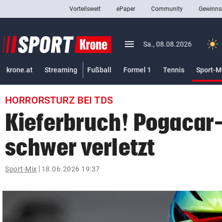
Vorteilswelt
ePaper
Community
Gewinns
close
Schließen
menu
Menü aufklappen
Sa., 08.08.2026
Abonnieren
krone.at
Streaming
Fußball
Formel 1
Tennis
Sport-M
account_circle
arrow_right
Anmelden
HORRORSTURZ BEI TDS
pin_drop
arrow_right
Bundesland auswäh
Wien
Kieferbruch! Pogacar
bookmark
Merkliste
schwer verletzt
Suchbegriff
Sport-Mix
18.06.2026 19:37
search
eingeben