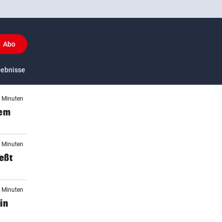
Abo
y
gebnisse
US-Sport
4 Minuten
gem
3 Minuten
ießt
8 Minuten
in