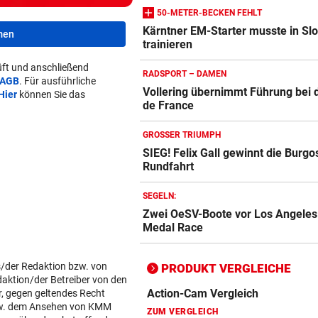
50-METER-BECKEN FEHLT
Kärntner EM-Starter musste in Sl
men
trainieren
Action-Cam Vergleich
ZUM VERGLEICH
ft und anschließend
RADSPORT – DAMEN
AGB
. Für ausführliche
Vollering übernimmt Führung bei 
Crosstrainer Vergleich
Hier
können Sie das
de France
ZUM VERGLEICH
GROSSER TRIUMPH
E-Bike Vergleich
SIEG! Felix Gall gewinnt die Burgo
ZUM VERGLEICH
Rundfahrt
Elektro-Scooter Vergleich
SEGELN:
Zwei OeSV-Boote vor Los Angeles
ZUM VERGLEICH
Medal Race
Ergometer Vergleich
ZUM VERGLEICH
s/der Redaktion bzw. von
PRODUKT VERGLEICHE
daktion/der Betreiber von den
Fahrrad Test
r, gegen geltendes Recht
w. dem Ansehen von KMM
ZUM VERGLEICH