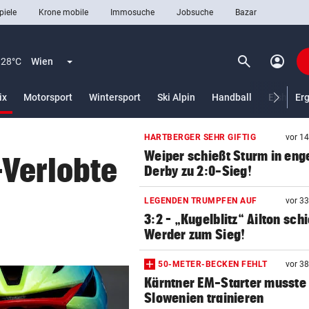
piele
Krone mobile
Immosuche
Jobsuche
Bazar
search
account_circle
Menü aufklappen
Suchen
28°C
Wien
(ausgewählt)
ix
Motorsport
Wintersport
Ski Alpin
Handball
Eishocke
Er
HARTBERGER SEHR GIFTIG
vor 1
len
Weiper schießt Sturm in en
-Verlobte
Derby zu 2:0-Sieg!
LEGENDEN TRUMPFEN AUF
vor 3
3:2 – „Kugelblitz“ Ailton sch
Werder zum Sieg!
50-METER-BECKEN FEHLT
vor 3
Kärntner EM-Starter musste 
Slowenien trainieren