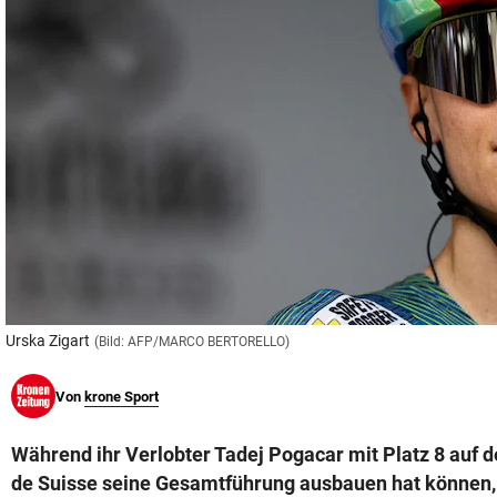
© Krone Multimedia GmbH & Co KG 2026
Muthgasse 2, 1190 Wien
Urska Zigart
(Bild: AFP/MARCO BERTORELLO)
Von
krone Sport
Während ihr Verlobter Tadej Pogacar mit Platz 8 auf d
de Suisse seine Gesamtführung ausbauen hat können, 