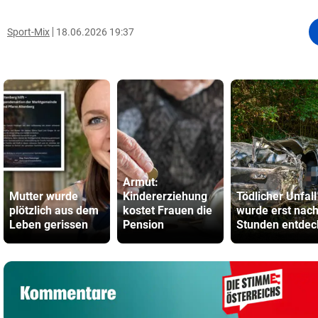
Sport-Mix
18.06.2026 19:37
Armut:
Mutter wurde
Kindererziehung
Tödlicher Unfall
plötzlich aus dem
kostet Frauen die
wurde erst nac
Leben gerissen
Pension
Stunden entdec