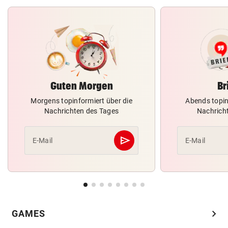
Guten Morgen
Br
Morgens topinformiert über die
Abends topin
Nachrichten des Tages
Nachrich
send
E-Mail
E-Mail
Abschicken
chevron_right
GAMES