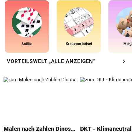
Solitär
Kreuzworträtsel
Mahj
chevron_right
VORTEILSWELT „ALLE ANZEIGEN“
Malen nach Zahlen Dinosaurier