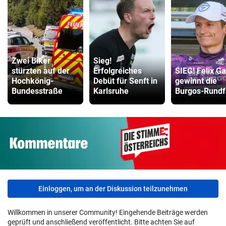
Zwei Biker
Sieg!
stürzten auf der
Erfolgreiches
SIEG! Felix Ga
Hochkönig-
Debüt für Senft in
gewinnt die
Bundesstraße
Karlsruhe
Burgos-Rundf
Einloggen, um an der Diskussion teilzunehmen
Willkommen in unserer Community! Eingehende Beiträge werden
geprüft und anschließend veröffentlicht. Bitte achten Sie auf