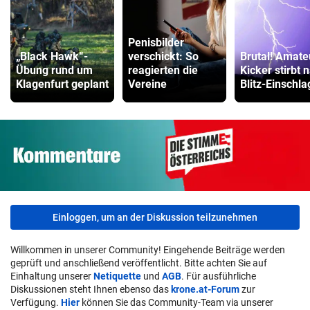
Penisbilder
„Black Hawk“-
verschickt: So
Brutal! Amate
Übung rund um
reagierten die
Kicker stirbt 
Klagenfurt geplant
Vereine
Blitz-Einschla
Einloggen, um an der Diskussion teilzunehmen
Willkommen in unserer Community! Eingehende Beiträge werden
geprüft und anschließend veröffentlicht. Bitte achten Sie auf
Einhaltung unserer
Netiquette
und
AGB
. Für ausführliche
Diskussionen steht Ihnen ebenso das
krone.at-Forum
zur
Verfügung.
Hier
können Sie das Community-Team via unserer