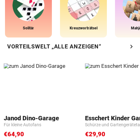
Solitär
Kreuzworträtsel
Mahj
chevron_right
VORTEILSWELT „ALLE ANZEIGEN“
Janod Dino-Garage
Für kleine Autofans
Schürze und Gartengerätet
€64,90
€29,90