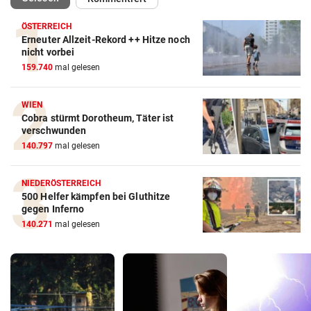
ÖSTERREICH
Erneuter Allzeit-Rekord ++ Hitze noch
nicht vorbei
159.740
mal gelesen
WIEN
Cobra stürmt Dorotheum, Täter ist
verschwunden
140.797
mal gelesen
NIEDERÖSTERREICH
500 Helfer kämpfen bei Gluthitze
gegen Inferno
140.271
mal gelesen