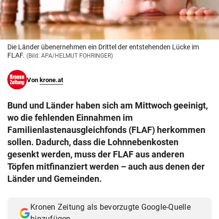
© Krone Multimedia GmbH & Co KG 2026
Muthgasse 2, 1190 Wien
Die Länder übenernehmen ein Drittel der entstehenden Lücke im
FLAF.
(Bild: APA/HELMUT FOHRINGER)
Von
krone.at
Bund und Länder haben sich am Mittwoch geeinigt,
wo die fehlenden Einnahmen im
Familienlastenausgleichfonds (FLAF) herkommen
sollen. Dadurch, dass die Lohnnebenkosten
gesenkt werden, muss der FLAF aus anderen
Töpfen mitfinanziert werden – auch aus denen der
Länder und Gemeinden.
Kronen Zeitung als bevorzugte Google-Quelle
hinzufügen