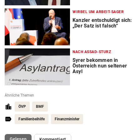
WIRBEL UM ARBEIT-SAGER
Kanzler entschuldigt sich:
„Der Satz ist falsch“
NACH ASSAD-STURZ
Syrer bekommen in
Österreich nun seltener
Asyl
Ähnliche Themen
ÖVP
BMF
Familienbeihilfe
Finanzminister
(ausgewählt)
Gelesen
Kommentiert