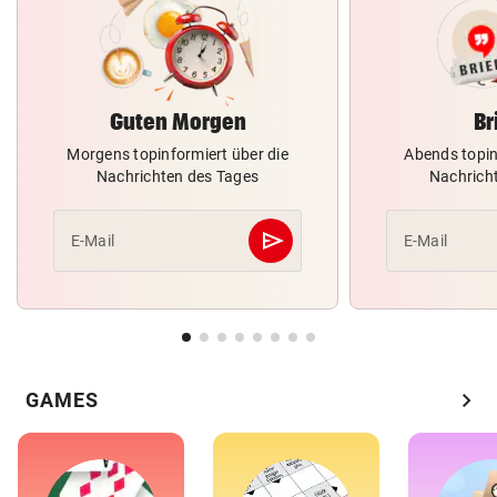
Guten Morgen
Br
Morgens topinformiert über die
Abends topin
Nachrichten des Tages
Nachrich
send
E-Mail
E-Mail
Abschicken
chevron_right
GAMES