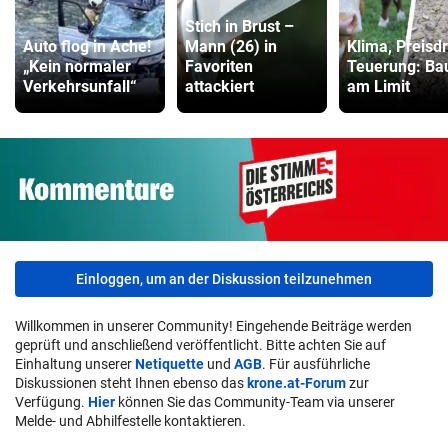
Stich in Brust –
Auto flog in Ache!
Mann (26) in
Klima, Preisd
„Kein normaler
Favoriten
Teuerung: Ba
Verkehrsunfall“
attackiert
am Limit
Einloggen, um an der Diskussion teilzunehmen
Willkommen in unserer Community! Eingehende Beiträge werden
geprüft und anschließend veröffentlicht. Bitte achten Sie auf
Einhaltung unserer
Netiquette
und
AGB
. Für ausführliche
Diskussionen steht Ihnen ebenso das
krone.at-Forum
zur
Verfügung.
Hier
können Sie das Community-Team via unserer
Melde- und Abhilfestelle kontaktieren.