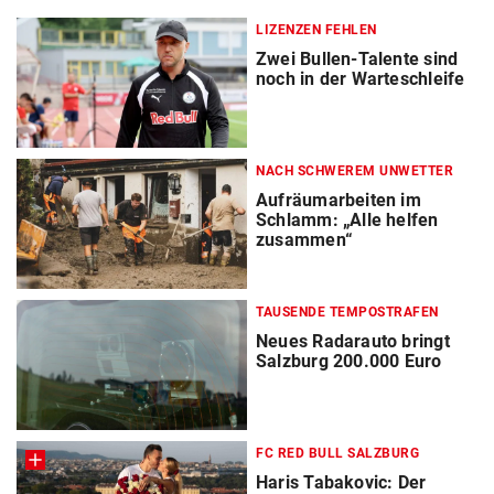
LIZENZEN FEHLEN
Zwei Bullen-Talente sind
noch in der Warteschleife
NACH SCHWEREM UNWETTER
Aufräumarbeiten im
Schlamm: „Alle helfen
zusammen“
TAUSENDE TEMPOSTRAFEN
Neues Radarauto bringt
Salzburg 200.000 Euro
FC RED BULL SALZBURG
Haris Tabakovic: Der