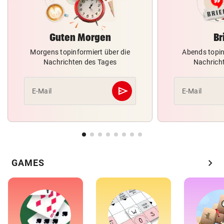
Guten Morgen
Br
Morgens topinformiert über die
Abends topin
Nachrichten des Tages
Nachrich
send
E-Mail
E-Mail
Abschicken
chevron_right
GAMES