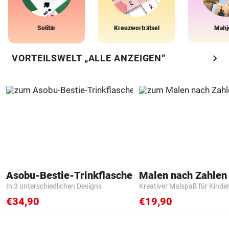
Solitär
Kreuzworträtsel
Mahj
chevron_right
VORTEILSWELT „ALLE ANZEIGEN“
Asobu-Bestie-Trinkflasche
In 3 unterschiedlichen Designs
Kreativer Malspaß für Kinde
€34,90
€19,90