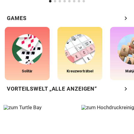
chevron_right
GAMES
Solitär
Kreuzworträtsel
Mahj
chevron_right
VORTEILSWELT „ALLE ANZEIGEN“