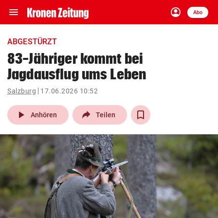
menu
account_circle
Navigation
Anmelden
Abo
close
Schließen
ein-/ausklappen
ABGESTÜRZT
Abonnieren
83-Jähriger kommt bei
Jagdausflug ums Leben
account_circle
arrow_right
Anmelden
Salzburg
17.06.2026 10:52
pin_drop
arrow_right
Bundesland auswäh
Wien
play_arrow
Anhören
Teilen
bookmark
Merkliste
Suchbegriff
search
eingeben