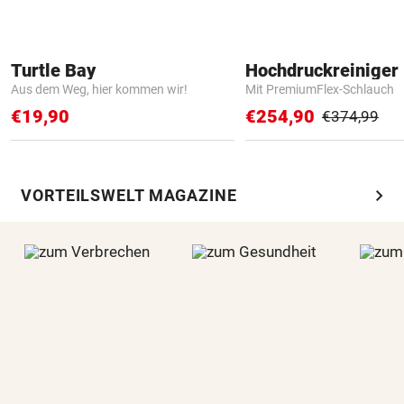
Turtle Bay
Hochdruckreiniger 
Aus dem Weg, hier kommen wir!
Mit PremiumFlex-Schlauch
€19,90
€254,90
€374,99
chevron_right
VORTEILSWELT MAGAZINE