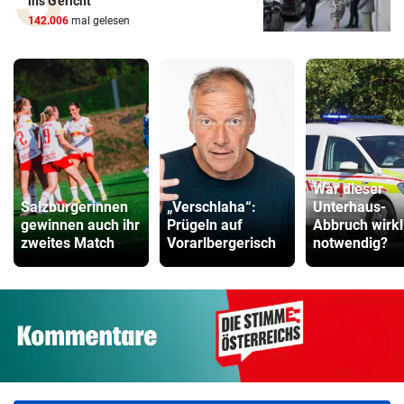
ins Gericht
142.006
mal gelesen
War dieser
Salzburgerinnen
„Verschlaha“:
Unterhaus-
gewinnen auch ihr
Prügeln auf
Abbruch wirkl
zweites Match
Vorarlbergerisch
notwendig?