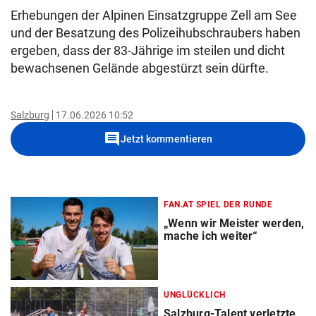
Erhebungen der Alpinen Einsatzgruppe Zell am See
und der Besatzung des Polizeihubschraubers haben
ergeben, dass der 83-Jährige im steilen und dicht
bewachsenen Gelände abgestürzt sein dürfte.
Salzburg
17.06.2026 10:52
comment
Jetzt kommentieren
FAN.AT SPIEL DER RUNDE
„Wenn wir Meister werden,
mache ich weiter“
UNGLÜCKLICH
Salzburg-Talent verletzte