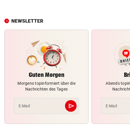
NEWSLETTER
Guten Morgen
Br
Morgens topinformiert über die
Abends topin
Nachrichten des Tages
Nachrich
send
E-Mail
E-Mail
Abschicken