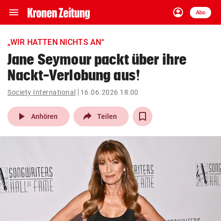
menu
account_circle
Navigation
Anmelden
Abo
close
Schließen
ein-/ausklappen
„WIR HATTEN NICHTS AN“
Abonnieren
Jane Seymour packt über ihre
Nackt-Verlobung aus!
account_circle
arrow_right
Anmelden
Society International
16.06.2026 18:00
pin_drop
arrow_right
Bundesland auswäh
Wien
play_arrow
Anhören
Teilen
bookmark
Merkliste
Suchbegriff
search
eingeben