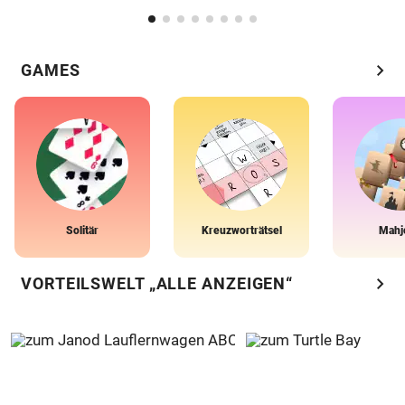
chevron_right
GAMES
Solitär
Kreuzworträtsel
Mahj
chevron_right
VORTEILSWELT „ALLE ANZEIGEN“