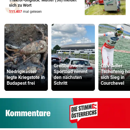
Traktor-Unglück: Mutter (36) meldet
sich zu Wort
111.407
mal gelesen
Großbaustelle!
ÖSV-Adler
Niedrigwasser
Sportbad nimmt
Tschofenig ho
legte Kriegstote in
den nächsten
sich Sieg in
Budapest frei
Schritt
Courchevel