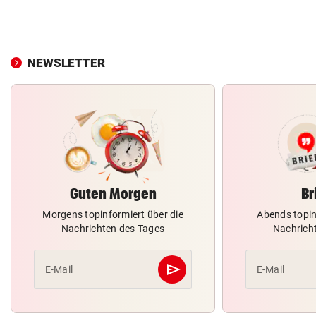
NEWSLETTER
Guten Morgen
Br
Morgens topinformiert über die
Abends topin
Nachrichten des Tages
Nachrich
send
E-Mail
E-Mail
Abschicken