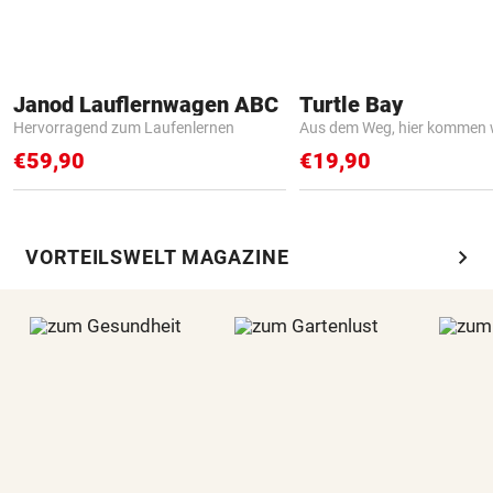
Janod Lauflernwagen ABC
Turtle Bay
Hervorragend zum Laufenlernen
Aus dem Weg, hier kommen w
€59,90
€19,90
chevron_right
VORTEILSWELT MAGAZINE