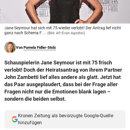
© Krone Multimedia GmbH & Co KG 2026
Muthgasse 2, 1190 Wien
Jane Seymour hat sich mit 75 wieder verlobt! Der Antrag lief nicht
ganz nach Schema F ...
(Bild: AP/Evan Agostini)
Von
Pamela Fidler-Stolz
Schauspielerin Jane Seymour ist mit 75 frisch
verlobt! Doch der Heiratsantrag von ihrem Partner
John Zambetti lief alles andere als glatt. Jetzt hat
das Paar ausgeplaudert, dass bei der Frage aller
Fragen nicht nur die Emotionen blank lagen –
sondern die beiden selbst.
Kronen Zeitung als bevorzugte Google-Quelle
hinzufügen