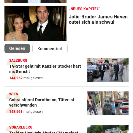
„NEUES KAPITEL“
Jolie-Bruder James Haven
outet sich als schwul
(ausgewählt)
Gelesen
Kommentiert
SALZBURG
TV-Star geht mit Kanzler Stocker hart
ins Gericht
144.252
mal gelesen
WIEN
Cobra stürmt Dorotheum, Täter ist
verschwunden
143.561
mal gelesen
VORARLBERG