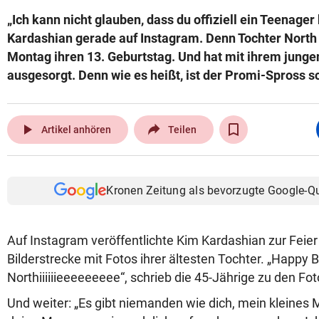
„Ich kann nicht glauben, dass du offiziell ein Teenager 
Kardashian gerade auf Instagram. Denn Tochter North
Montag ihren 13. Geburtstag. Und hat mit ihrem junge
ausgesorgt. Denn wie es heißt, ist der Promi-Spross sc
play_arrow
Artikel anhören
Teilen
Kronen Zeitung als bevorzugte Google-Q
Auf Instagram veröffentlichte Kim Kardashian zur Feie
Bilderstrecke mit Fotos ihrer ältesten Tochter. „Happy B
Northiiiiiieeeeeeeee“, schrieb die 45-Jährige zu den Fo
Und weiter: „Es gibt niemanden wie dich, mein kleines M