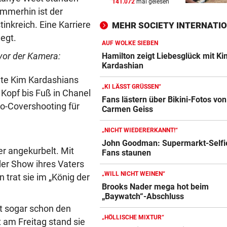
141.072
mal gelesen
TELEFON LÄUFT HEISS
vor 
 Immerhin ist der
Mediziner verschiebt seine
inkreich. Eine Karriere
MEHR SOCIETY INTERNATI
Pension für Patienten
egt.
AUF WOLKE SIEBEN
„ERSCHRECKENDE SZENEN“
vor 
or der Kamera:
Hamilton zeigt Liebesglück mit Ki
Brand am Gardasee: Hotel
Kardashian
geräumt, Urlauber fliehen
hte Kim Kardashians
„KI LÄSST GRÜSSEN“
Kopf bis Fuß in Chanel
ACHT KILO TNT IM BODEN
vor 
Fans lästern über Bikini-Fotos von
olo-Covershooting für
Carmen Geiss
Schon wieder Sprengstoff in
beliebtem See gefunden
„NICHT WIEDERERKANNT!“
John Goodman: Supermarkt-Selfie
er angekurbelt. Mit
Fans staunen
der Show ihres Vaters
„WILL NICHT WEINEN“
 trat sie im „König der
Brooks Nader mega hot beim
„Baywatch“-Abschluss
at sogar schon den
„HÖLLISCHE MIXTUR“
t am Freitag stand sie