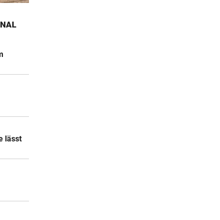
2 Stunden
ONAL
2 Stunden
m
2 Stunden
 lässt