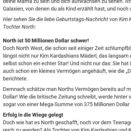
deine Mama zu sein und dich aufwachsen zu sehen. Ich 
Galaxien, von denen du als Kind erzählt hast, und noch v
Hier sehen Sie die liebe Geburtstags-Nachricht von Kim 
Tochter North:
North ist 50 Millionen Dollar schwer!
Doch North West, die schon seit einiger Zeit schlumpfbl
längst nicht nur Kim Kardashians Mäderl, das langsam 
selbst schon ein echter Star! Und nicht nur das: Sie hat 
auch schon ein kleines Vermögen angehäuft, wie die „Dai
berichtete.
Demnach schätze man Norths Vermögen bereits auf mi
Dollar! Wie die britische Zeitung schreibt, werde hinte
sogar von einer Mega-Summe von 375 Millionen Dollar 
Erfolg in die Wiege gelegt
Doch wie hat es North geschafft, noch vor dem Teenage
reich zu werden? Als Tochter von Kim Kardashian und