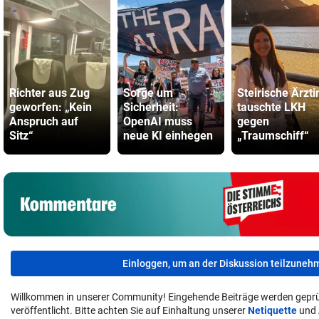
Richter aus Zug
Sorge um
Steirische Ärzti
geworfen: „Kein
Sicherheit:
tauschte LKH
Anspruch auf
OpenAI muss
gegen
Sitz“
neue KI einhegen
„Traumschiff“
Einloggen, um an der Diskussion teilzuneh
Willkommen in unserer Community! Eingehende Beiträge werden geprü
veröffentlicht. Bitte achten Sie auf Einhaltung unserer
Netiquette
und