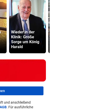
n
Wieder in der
Mediziner
Klinik: Große
verschiebt seine
Bub (4) vo
Sorge um König
Pension für
(72) versch
Harald
Patienten
und festge
men
ft und anschließend
AGB
. Für ausführliche