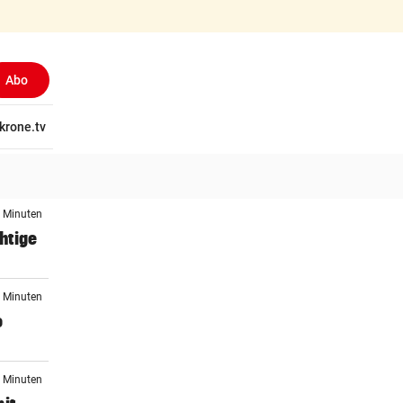
Abo
tschaft
krone.tv
Wissen
Gericht
Kolumnen
Freizeit
Reise
Ti
3 Minuten
htige
4 Minuten
o
5 Minuten