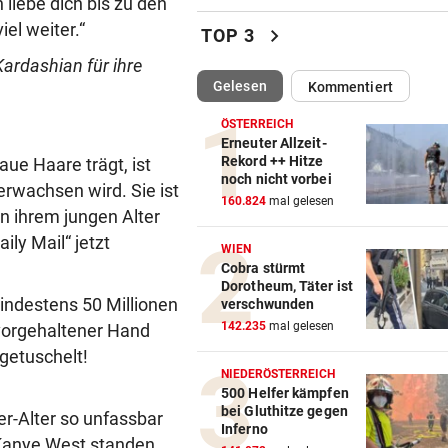
liebe dich bis zu den
Braucht es strengere Regeln
iel weiter.“
chevron_right
TOP 3
E-Scooter-Fahrer?
Kardashian für ihre
(ausgewählt)
Gelesen
Kommentiert
„KI LÄSST GRÜSSEN“
vor ein
Fans lästern über Bikini-Fot
ÖSTERREICH
von Carmen Geiss
Erneuter Allzeit-
Rekord ++ Hitze
aue Haare trägt, ist
noch nicht vorbei
AM HELLLICHTEN TAG
vor ein
erwachsen wird. Sie ist
160.824
mal gelesen
Mann soll 33-Jährige in Wie
in ihrem jungen Alter
vergewaltigt haben
ly Mail“ jetzt
WIEN
Cobra stürmt
ZU SAISONSTART ZURÜCK?
vor 
Dorotheum, Täter ist
Lamparter meldet sich läche
ndestens 50 Millionen
verschwunden
aus der Klinik
142.235
mal gelesen
r vorgehaltener Hand
getuschelt!
RUSSISCHE LUFTANGRIFFE
vor 
NIEDERÖSTERREICH
Kiew schutzlos: Bub (3) und
500 Helfer kämpfen
bei Gluthitze gegen
Großeltern getötet
r-Alter so unfassbar
Inferno
 Kanye West standen