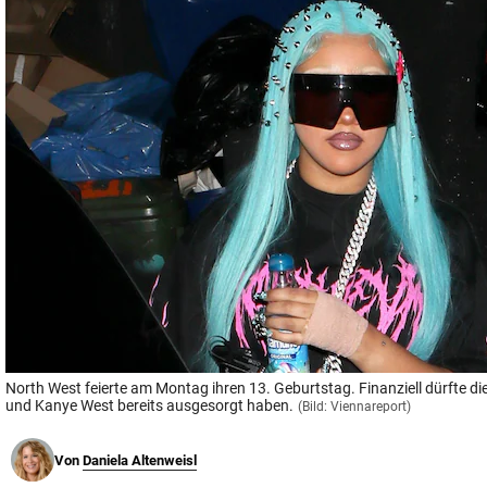
© Krone Multimedia GmbH & Co KG 2026
Muthgasse 2, 1190 Wien
North West feierte am Montag ihren 13. Geburtstag. Finanziell dürfte d
und Kanye West bereits ausgesorgt haben.
(Bild: Viennareport)
Von
Daniela Altenweisl