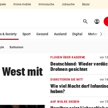
piele
Krone mobile
Immosuche
Jobsuche
Bazar
search
account_circle
Menü aufklappen
Suchen
(ausgewählt)
s & Society
Sport
Gesund
Ausland
Digital
Motor
Wir
tyle
Ballsaison
len
FLOGEN ÜBER KASERNE
vor 1
Deutschland: Wieder verdäc
h West mit
Drohnen gesichtet
DISKUTIEREN SIE MIT!
vor 1
Wie viel Macht darf Infantin
haben?
AUF WOLKE SIEBEN
vor 1