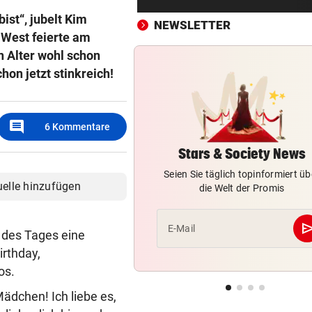
Zurück in der Wüste als erst
bist“, jubelt Kim
Werksfahrer
NEWSLETTER
 West feierte am
n Alter wohl schon
UMSTRITTENE BESETZUNG
vor ein
Trumps Ex-Anwalt ist jetzt s
hon jetzt stinkreich!
Justizminister
TRANSFER-ÜBERRASCHUNG
vor ein
comment
6
Kommentare
Barcelona-Kapitän vor Wech
zum FC Liverpool
Stars & Society News
Seien Sie täglich topinformiert üb
FEUER IN DEN BERGEN
vor ein
uelle hinzufügen
die Welt der Promis
Waldbrände im Lungau: Kamp
Heli und Motorsäge
se
E-Mail
r des Tages eine
PLÖTZLICH VERSCHWUNDEN
vor ein
irthday,
Bub (4) von Mann (72) versc
tos.
und festgehalten
ädchen! Ich liebe es,
FRAGE DES TAGES
vor ein