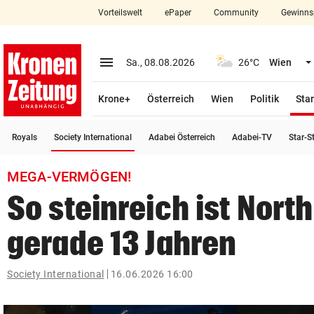
Vorteilswelt
ePaper
Community
Gewinns
close
Schließen
menu
Menü aufklappen
Sa., 08.08.2026
26°C
Wien
Abonnieren
Krone+
Österreich
Wien
Politik
Star
account_circle
arrow_right
Anmelden
(ausgewählt)
Royals
Society International
Adabei Österreich
Adabei-TV
Star-S
pin_drop
arrow_right
Bundesland auswäh
Wien
MEGA-VERMÖGEN!
bookmark
Merkliste
So steinreich ist Nort
gerade 13 Jahren
Suchbegriff
search
eingeben
Society International
16.06.2026 16:00