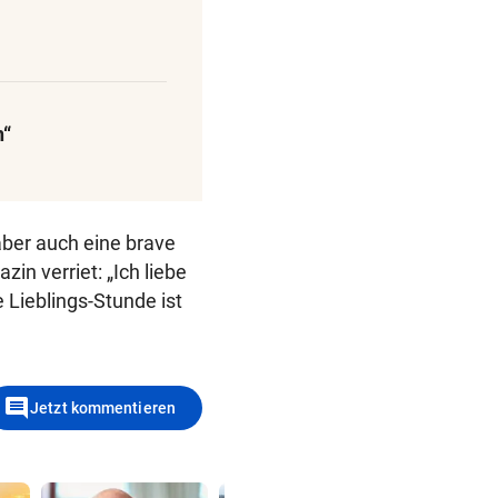
n“
aber auch eine brave
in verriet: „Ich liebe
 Lieblings-Stunde ist
comment
Jetzt kommentieren