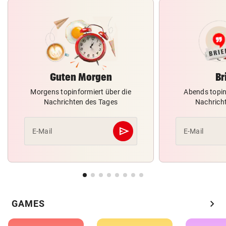
Guten Morgen
Br
Morgens topinformiert über die
Abends topin
Nachrichten des Tages
Nachrich
send
E-Mail
E-Mail
Abschicken
chevron_right
GAMES