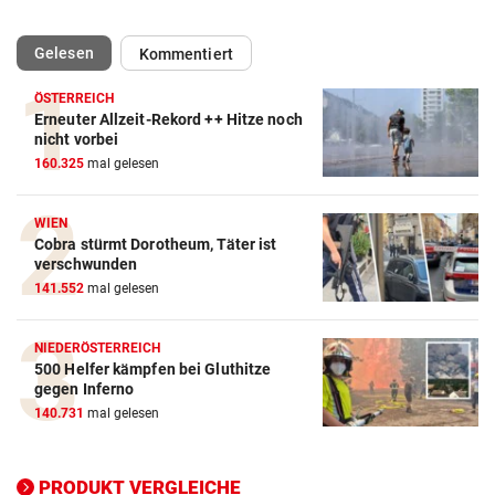
(ausgewählt)
Gelesen
Kommentiert
ÖSTERREICH
Erneuter Allzeit-Rekord ++ Hitze noch
Action-Cam Vergleich
nicht vorbei
160.325
mal gelesen
ZUM VERGLEICH
Crosstrainer Vergleich
WIEN
Cobra stürmt Dorotheum, Täter ist
ZUM VERGLEICH
verschwunden
141.552
mal gelesen
E-Bike Vergleich
ZUM VERGLEICH
NIEDERÖSTERREICH
500 Helfer kämpfen bei Gluthitze
Elektro-Scooter Vergleich
gegen Inferno
ZUM VERGLEICH
140.731
mal gelesen
Ergometer Vergleich
ZUM VERGLEICH
PRODUKT VERGLEICHE