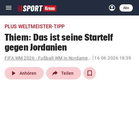
menu
account_circle
Navigation
Anmelden
Abo
close
Schließen
ein-/ausklappen
PLUS WELTMEISTER-TIPP
Abonnieren
Thiem: Das ist seine Startelf
gegen Jordanien
account_circle
arrow_right
Anmelden
FIFA WM 2026 - Fußball-WM in Nordamerika
16.06.2026 18:39
pin_drop
arrow_right
Bundesland auswäh
Wien
play_arrow
Anhören
Teilen
bookmark
Merkliste
Suchbegriff
search
eingeben