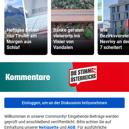
Heftiges Beben
Bänke geraten
Wie
riss Tiroler am
vielerorts ins
Bezirksvorste
Morgen aus
Visier von
Nevrivy an d
Schlaf
Vandalen
7 scheitert
Einloggen, um an der Diskussion teilzunehmen
Willkommen in unserer Community! Eingehende Beiträge werden
geprüft und anschließend veröffentlicht. Bitte achten Sie auf
Einhaltung unserer
Netiquette
und
AGB
. Für ausführliche