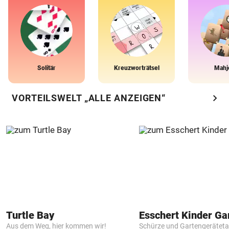
Solitär
Kreuzworträtsel
Mahj
chevron_right
VORTEILSWELT „ALLE ANZEIGEN“
Turtle Bay
Aus dem Weg, hier kommen wir!
Schürze und Gartengerätet