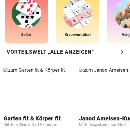
Solitär
Kreuzworträtsel
Mahj
chevron_right
VORTEILSWELT „ALLE ANZEIGEN“
Garten fit & Körper fit
Janod Ameisen-Ku
Mit Toni Klein & Karl Ploberger
Motorikspielzeug aus Holz