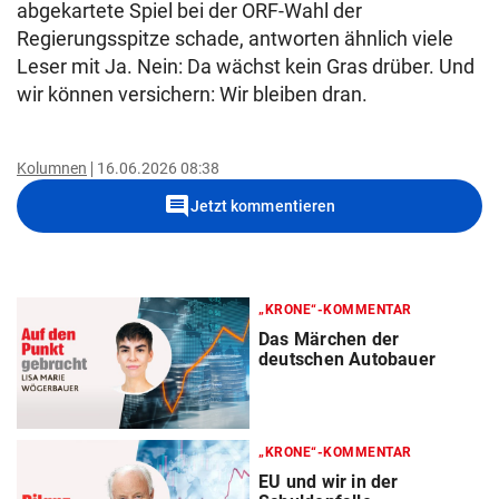
abgekartete Spiel bei der ORF-Wahl der
Regierungsspitze schade, antworten ähnlich viele
Leser mit Ja. Nein: Da wächst kein Gras drüber. Und
wir können versichern: Wir bleiben dran.
Kolumnen
16.06.2026 08:38
comment
Jetzt kommentieren
„KRONE“-KOMMENTAR
Das Märchen der
deutschen Autobauer
„KRONE“-KOMMENTAR
EU und wir in der