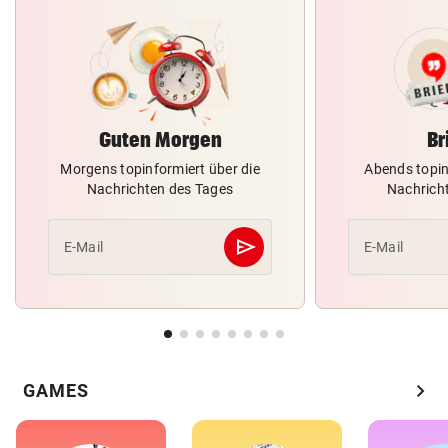
Guten Morgen
Br
Morgens topinformiert über die
Abends topin
Nachrichten des Tages
Nachrich
send
E-Mail
E-Mail
Abschicken
chevron_right
GAMES