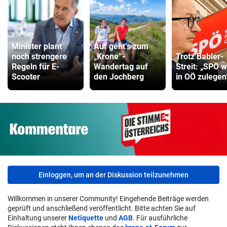
Minister plant
Auf geht‘s zum
noch strengere
„Krone“-
Trotz Babler-
Regeln für E-
Wandertag auf
Streit: „SPÖ w
Scooter
den Jochberg
in OÖ zulegen
Einloggen, um an der Diskussion teilzunehmen
Willkommen in unserer Community! Eingehende Beiträge werden
geprüft und anschließend veröffentlicht. Bitte achten Sie auf
Einhaltung unserer
Netiquette
und
AGB
. Für ausführliche