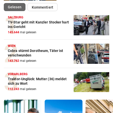
(ausgewählt)
Gelesen
Kommentiert
SALZBURG
TV-Star geht mit Kanzler Stocker hart
ins Gericht
145.644
mal gelesen
WIEN
Cobra stürmt Dorotheum, Täter ist
verschwunden
143.762
mal gelesen
VORARLBERG
Traktor-Unglück: Mutter (36) meldet
sich zu Wort
112.243
mal gelesen