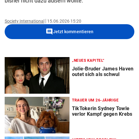
bisher nicht dazu äußern wollte.
Society International
15.06.2026 15:20
comment
Jetzt kommentieren
„NEUES KAPITEL“
Jolie-Bruder James Haven
outet sich als schwul
TRAUER UM 26-JÄHRIGE
TikTokerin Sydney Towle
verlor Kampf gegen Krebs