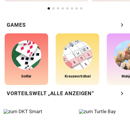
chevron_right
GAMES
Solitär
Kreuzworträtsel
Mahj
chevron_right
VORTEILSWELT „ALLE ANZEIGEN“