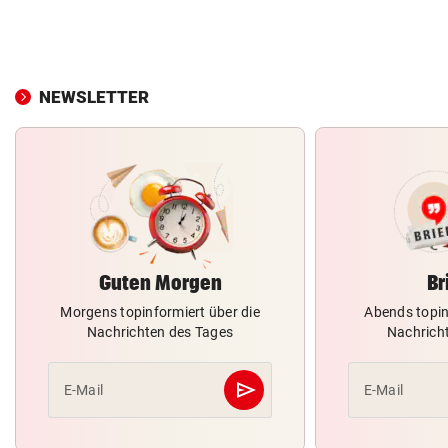
NEWSLETTER
Guten Morgen
Br
Morgens topinformiert über die
Abends topin
Nachrichten des Tages
Nachrich
send
E-Mail
E-Mail
Abschicken