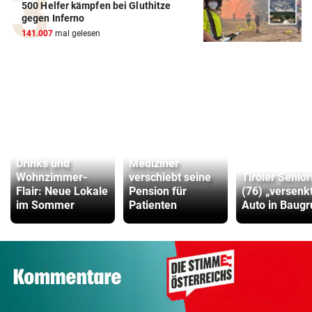
500 Helfer kämpfen bei Gluthitze
gegen Inferno
141.007
mal gelesen
Drinks und
Mediziner
Wohnzimmer-
verschiebt seine
Tiroler Senior
Flair: Neue Lokale
Pension für
(76) „versenk
im Sommer
Patienten
Auto in Baug