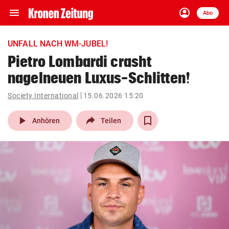
menu
account_circle
Navigation
Anmelden
Abo
close
Schließen
ein-/ausklappen
UNFALL NACH WM-JUBEL!
Abonnieren
Pietro Lombardi crasht
nagelneuen Luxus-Schlitten!
account_circle
arrow_right
Anmelden
Society International
15.06.2026 15:20
pin_drop
arrow_right
Bundesland auswäh
Wien
play_arrow
Anhören
Teilen
bookmark
Merkliste
Suchbegriff
search
eingeben