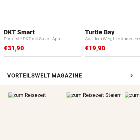
DKT Smart
Turtle Bay
Das erste DKT mit Smart-App
Aus dem Weg, hier kommen w
€31,90
€19,90
chevron_right
VORTEILSWELT MAGAZINE