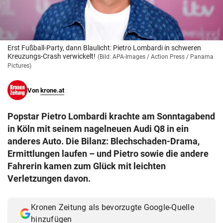
© Krone Multimedia GmbH & Co KG 2026
Muthgasse 2, 1190 Wien
Erst Fußball-Party, dann Blaulicht: Pietro Lombardi in schweren
Kreuzungs-Crash verwickelt!
(Bild: APA-Images / Action Press / Panama
Pictures)
Von
krone.at
Popstar Pietro Lombardi krachte am Sonntagabend
in Köln mit seinem nagelneuen Audi Q8 in ein
anderes Auto. Die Bilanz: Blechschaden-Drama,
Ermittlungen laufen – und Pietro sowie die andere
Fahrerin kamen zum Glück mit leichten
Verletzungen davon.
Kronen Zeitung als bevorzugte Google-Quelle
hinzufügen