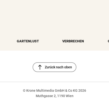
GARTENLUST
VERBRECHEN
north
Zurück nach oben
© Krone Multimedia GmbH & Co KG 2026
Muthgasse 2, 1190 Wien