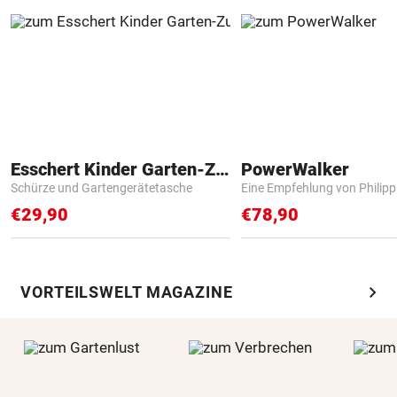
Esschert Kinder Garten-Zubehör
PowerWalker
Schürze und Gartengerätetasche
Eine Empfehlung von Philip
€29,90
€78,90
chevron_right
VORTEILSWELT MAGAZINE