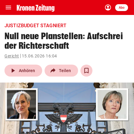
menu
account_circle
Navigation
Anmelden
Abo
close
Schließen
ein-/ausklappen
JUSTIZBUDGET STAGNIERT
Abonnieren
Null neue Planstellen: Aufschrei
der Richterschaft
account_circle
arrow_right
Anmelden
Gericht
15.06.2026 16:04
pin_drop
arrow_right
Bundesland auswäh
Wien
play_arrow
Anhören
Teilen
bookmark
Merkliste
Suchbegriff
search
eingeben