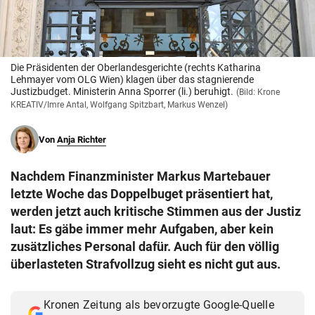
© Krone Multimedia GmbH & Co KG 2026
Muthgasse 2, 1190 Wien
Die Präsidenten der Oberlandesgerichte (rechts Katharina
Lehmayer vom OLG Wien) klagen über das stagnierende
Justizbudget. Ministerin Anna Sporrer (li.) beruhigt.
(Bild: Krone
KREATIV/Imre Antal, Wolfgang Spitzbart, Markus Wenzel)
Von
Anja Richter
Nachdem Finanzminister Markus Martebauer
letzte Woche das Doppelbuget präsentiert hat,
werden jetzt auch kritische Stimmen aus der Justiz
laut: Es gäbe immer mehr Aufgaben, aber kein
zusätzliches Personal dafür. Auch für den völlig
überlasteten Strafvollzug sieht es nicht gut aus.
Kronen Zeitung als bevorzugte Google-Quelle