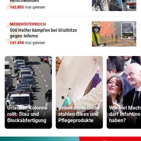
verschwunden
142.805
mal gelesen
NIEDERÖSTERREICH
500 Helfer kämpfen bei Gluthitze
gegen Inferno
141.498
mal gelesen
Urlauber-Kolonne
Unbekannte Diebe
Wie viel Mach
rollt: Stau und
stahlen Bikes und
darf Infantino
Blockabfertigung
Pflegeprodukte
haben?