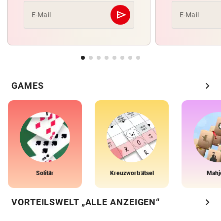
send
E-Mail
E-Mail
Abschicken
chevron_right
GAMES
Solitär
Kreuzworträtsel
Mahj
chevron_right
VORTEILSWELT „ALLE ANZEIGEN“