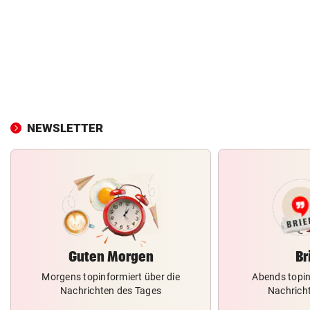
NEWSLETTER
Guten Morgen
Br
Morgens topinformiert über die
Abends topin
Nachrichten des Tages
Nachrich