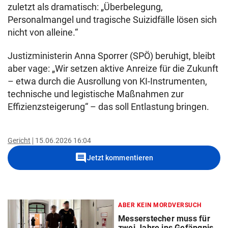
zuletzt als dramatisch: „Überbelegung,
Personalmangel und tragische Suizidfälle lösen sich
nicht von alleine.“
Justizministerin Anna Sporrer (SPÖ) beruhigt, bleibt
aber vage: „Wir setzen aktive Anreize für die Zukunft
– etwa durch die Ausrollung von KI-Instrumenten,
technische und legistische Maßnahmen zur
Effizienzsteigerung“ – das soll Entlastung bringen.
Gericht
15.06.2026 16:04
comment
Jetzt kommentieren
ABER KEIN MORDVERSUCH
Messerstecher muss für
zwei Jahre ins Gefängnis