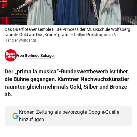
© Krone Multimedia GmbH & Co KG 2026
Muthgasse 2, 1190 Wien
Das Querflötenensemble Flute Princess der Musikschule Wolfsberg
räumte Gold ab. Die „Krone“ gratuliert allen Preisträgern.
(Bild:
Handler Wolfgang)
Von
Gerlinde Schager
Der „prima la musica“-Bundeswettbewerb ist über
die Bühne gegangen. Kärntner Nachwuchskünstler
räumten gleich mehrmals Gold, Silber und Bronze
ab.
Kronen Zeitung als bevorzugte Google-Quelle
hinzufügen