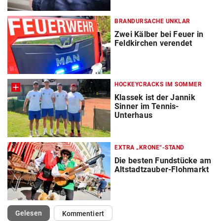
BRANDURSACHE UNKLAR
Zwei Kälber bei Feuer in
Feldkirchen verendet
HOCKEYCRACKS IM SOMMER
Klassek ist der Jannik
Sinner im Tennis-
Unterhaus
EXTRA „KRONE“-STAND
Die besten Fundstücke am
Altstadtzauber-Flohmarkt
(ausgewählt)
Gelesen
Kommentiert