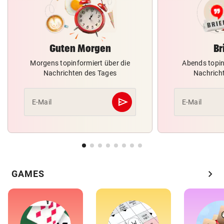
Guten Morgen
Br
Morgens topinformiert über die
Abends topin
Nachrichten des Tages
Nachrich
send
E-Mail
E-Mail
Abschicken
chevron_right
GAMES