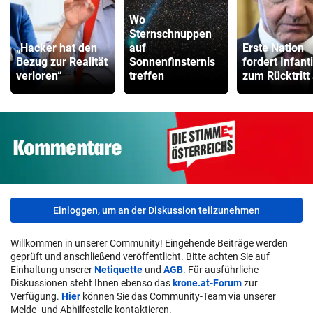
Wo
Sternschnuppen
„Hacker hat den
auf
Erste Nation
Bezug zur Realität
Sonnenfinsternis
fordert Infant
verloren“
treffen
zum Rücktritt
Einloggen, um an der Diskussion teilzunehmen
Willkommen in unserer Community! Eingehende Beiträge werden
geprüft und anschließend veröffentlicht. Bitte achten Sie auf
Einhaltung unserer
Netiquette
und
AGB
. Für ausführliche
Diskussionen steht Ihnen ebenso das
krone.at-Forum
zur
Verfügung.
Hier
können Sie das Community-Team via unserer
Melde- und Abhilfestelle kontaktieren.