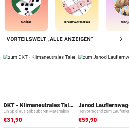
Solitär
Kreuzworträtsel
Mahj
chevron_right
VORTEILSWELT „ALLE ANZEIGEN“
DKT - Klimaneutrales Talent
Janod Lauflernwa
Ein Spiel aus abbaubaren Materialien
Hervorragend zum Laufenle
€31,90
€59,90