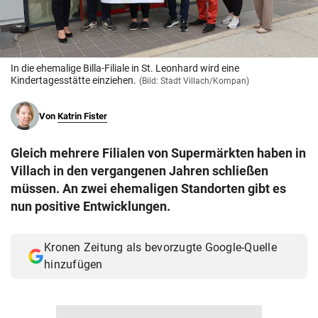
© Krone Multimedia GmbH & Co KG 2026
Muthgasse 2, 1190 Wien
In die ehemalige Billa-Filiale in St. Leonhard wird eine
Kindertagesstätte einziehen.
(Bild: Stadt Villach/Kompan)
Von
Katrin Fister
Gleich mehrere Filialen von Supermärkten haben in
Villach in den vergangenen Jahren schließen
müssen. An zwei ehemaligen Standorten gibt es
nun positive Entwicklungen.
Kronen Zeitung als bevorzugte Google-Quelle
hinzufügen