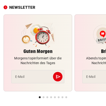
NEWSLETTER
Guten Morgen
Br
Morgens topinformiert über die
Abends topin
Nachrichten des Tages
Nachrich
send
E-Mail
E-Mail
Abschicken