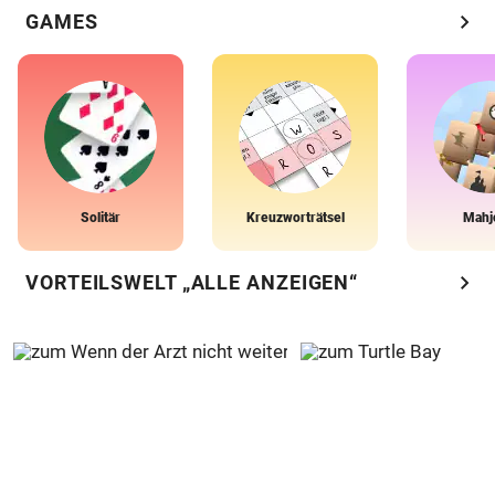
chevron_right
GAMES
Solitär
Kreuzworträtsel
Mahj
chevron_right
VORTEILSWELT „ALLE ANZEIGEN“