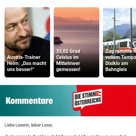
33,02 Grad
Zug rammte m
Austria-Trainer
Celsius im
vollem Temp
Helm: „Das macht
Mittelmeer
Dixiklo am
uns besser!“
gemessen!
Bahngleis
Liebe Leserin, lieber Leser,