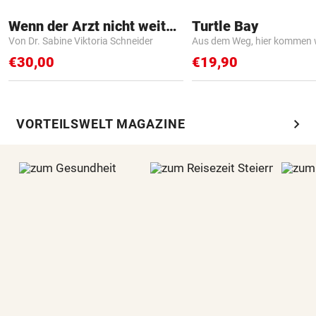
Wenn der Arzt nicht weiter weiß
Turtle Bay
Von Dr. Sabine Viktoria Schneider
Aus dem Weg, hier kommen w
€30,00
€19,90
chevron_right
VORTEILSWELT MAGAZINE