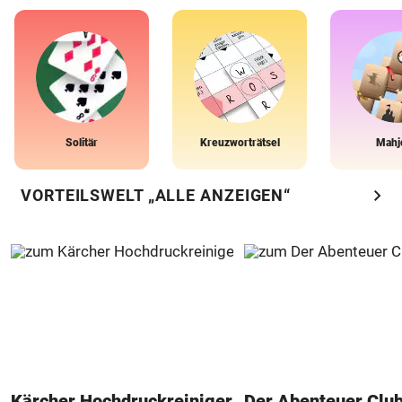
Solitär
Kreuzworträtsel
Mahj
chevron_right
VORTEILSWELT „ALLE ANZEIGEN“
Kärcher Hochdruckreiniger
Der Abenteuer Clu