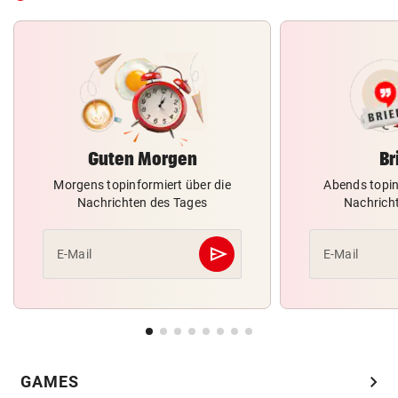
Guten Morgen
Br
Morgens topinformiert über die
Abends topin
Nachrichten des Tages
Nachrich
send
E-Mail
E-Mail
Abschicken
chevron_right
GAMES