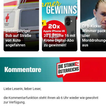
ÖFB-Kicker
Siebenjähriger
Wimmer pack
Bub auf Straße
20 x iPhone 16 mit
über
von Auto
Krone Digital-Abo
Morddrohung
angefahren
zu gewinnen!
aus
Liebe Leserin, lieber Leser,
die Kommentarfunktion steht Ihnen ab 6 Uhr wieder wie gewohnt
zur Verfügung.