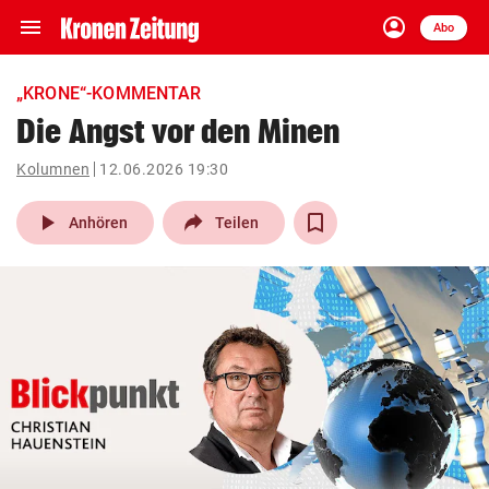
menu
account_circle
Navigation
Anmelden
Abo
close
Schließen
ein-/ausklappen
„KRONE“-KOMMENTAR
Abonnieren
Die Angst vor den Minen
account_circle
arrow_right
Kolumnen
12.06.2026 19:30
Anmelden
play_arrow
Anhören
Teilen
pin_drop
arrow_right
Bundesland auswäh
Wien
bookmark
Merkliste
Suchbegriff
search
eingeben