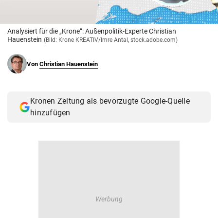
© Krone Multimedia GmbH & Co KG 2026
Muthgasse 2, 1190 Wien
Analysiert für die „Krone“: Außenpolitik-Experte Christian
Hauenstein
(Bild: Krone KREATIV/Imre Antal, stock.adobe.com)
Von
Christian Hauenstein
Kronen Zeitung als bevorzugte Google-Quelle
hinzufügen