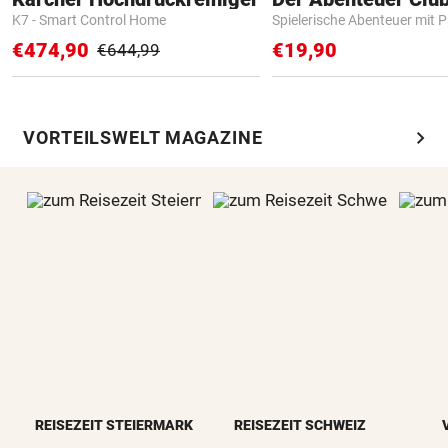
K7 - Smart Control Home
Spielerische Abenteuer mit P
€474,90
€19,90
€644,99
chevron_right
VORTEILSWELT MAGAZINE
REISEZEIT STEIERMARK
REISEZEIT SCHWEIZ