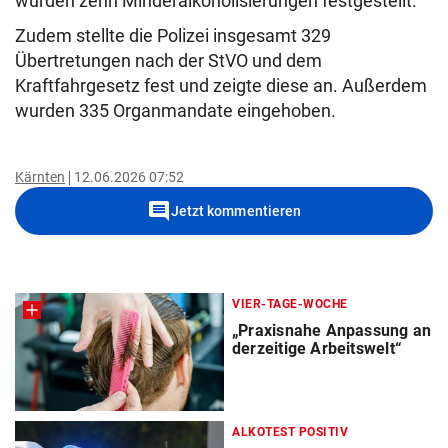
wurden zehn Minderalkoholisierungen festgestellt.
Zudem stellte die Polizei insgesamt 329
Übertretungen nach der StVO und dem
Kraftfahrgesetz fest und zeigte diese an. Außerdem
wurden 335 Organmandate eingehoben.
Kärnten
12.06.2026 07:52
comment
Jetzt kommentieren
VIER-TAGE-WOCHE
„Praxisnahe Anpassung an
derzeitige Arbeitswelt“
ALKOTEST POSITIV