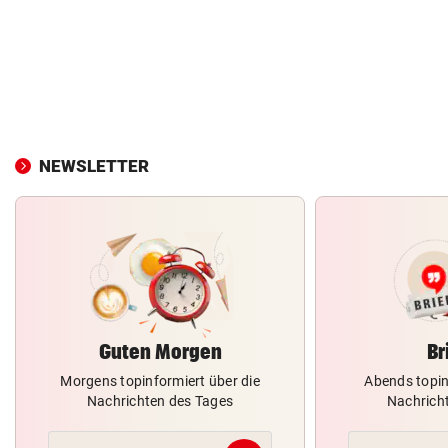
NEWSLETTER
Guten Morgen
Br
Morgens topinformiert über die
Abends topin
Nachrichten des Tages
Nachrich