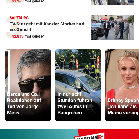
143.263
mal gelesen
SALZBURG
TV-Star geht mit Kanzler Stocker hart
ins Gericht
142.819
mal gelesen
Barca und Co.!
In nur acht
Reaktionen auf
Stunden fuhren
Britney Spear
Tod von Jorge
zwei Autos in
„Ich habe als
Messi
Baugruben
Mama versag