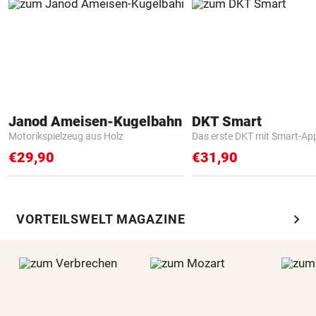
Janod Ameisen-Kugelbahn
DKT Smart
Motorikspielzeug aus Holz
Das erste DKT mit Smart-Ap
€29,90
€31,90
chevron_right
VORTEILSWELT MAGAZINE