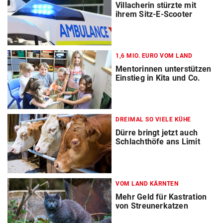
Villacherin stürzte mit
ihrem Sitz-E-Scooter
1,6 MIO. EURO VOM LAND
Mentorinnen unterstützen
Einstieg in Kita und Co.
DREIMAL SO VIELE KÜHE
Dürre bringt jetzt auch
Schlachthöfe ans Limit
VOM LAND KÄRNTEN
Mehr Geld für Kastration
von Streunerkatzen