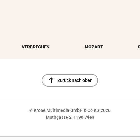
VERBRECHEN
MOZART
north
Zurück nach oben
© Krone Multimedia GmbH & Co KG 2026
Muthgasse 2, 1190 Wien
NaN%