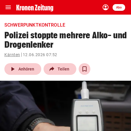
menu
account_circle
Navigation
Anmelden
Abo
close
Schließen
ein-/ausklappen
SCHWERPUNKTKONTROLLE
Abonnieren
Polizei stoppte mehrere Alko- und
Drogenlenker
account_circle
arrow_right
Anmelden
Kärnten
12.06.2026 07:52
pin_drop
arrow_right
Bundesland auswäh
Wien
play_arrow
Anhören
Teilen
bookmark
Merkliste
Suchbegriff
search
eingeben