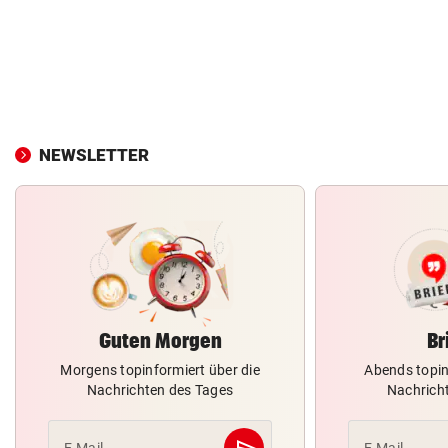
NEWSLETTER
Guten Morgen
Br
Morgens topinformiert über die
Abends topin
Nachrichten des Tages
Nachrich