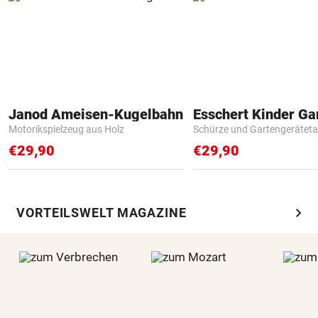
Janod Ameisen-Kugelbahn
Motorikspielzeug aus Holz
Schürze und Gartengerätet
€29,90
€29,90
chevron_right
VORTEILSWELT MAGAZINE