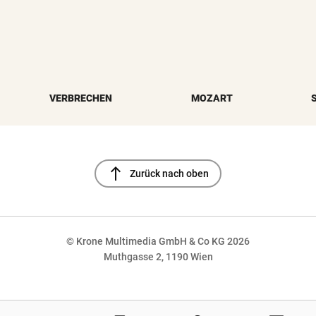
VERBRECHEN
MOZART
north
Zurück nach oben
© Krone Multimedia GmbH & Co KG 2026
Muthgasse 2, 1190 Wien
NaN%