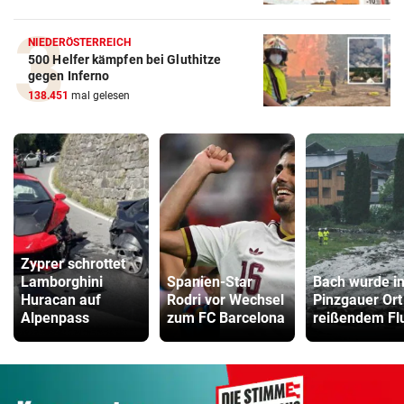
NIEDERÖSTERREICH
500 Helfer kämpfen bei Gluthitze
gegen Inferno
138.451
mal gelesen
Zyprer schrottet
Lamborghini
Spanien-Star
Bach wurde i
Huracan auf
Rodri vor Wechsel
Pinzgauer Ort
Alpenpass
zum FC Barcelona
reißendem Fl