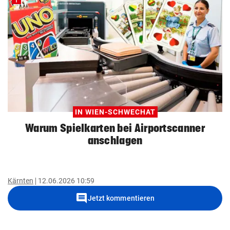
IN WIEN-SCHWECHAT
Warum Spielkarten bei Airportscanner
anschlagen
Kärnten
12.06.2026 10:59
comment
Jetzt kommentieren