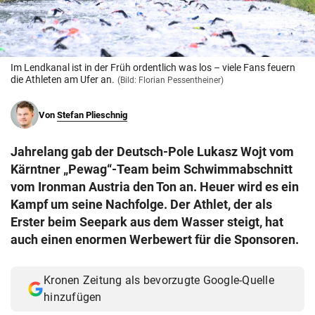
© Krone Multimedia GmbH & Co KG 2026
Muthgasse 2, 1190 Wien
Im Lendkanal ist in der Früh ordentlich was los – viele Fans feuern
die Athleten am Ufer an.
(Bild: Florian Pessentheiner)
Von
Stefan Plieschnig
Jahrelang gab der Deutsch-Pole Lukasz Wojt vom
Kärntner „Pewag“-Team beim Schwimmabschnitt
vom Ironman Austria den Ton an. Heuer wird es ein
Kampf um seine Nachfolge. Der Athlet, der als
Erster beim Seepark aus dem Wasser steigt, hat
auch einen enormen Werbewert für die Sponsoren.
Kronen Zeitung als bevorzugte Google-Quelle
hinzufügen