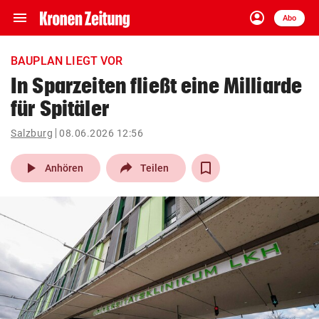
menu
account_circle
Navigation
Anmelden
Abo
close
Schließen
ein-/ausklappen
BAUPLAN LIEGT VOR
Abonnieren
In Sparzeiten fließt eine Milliarde
für Spitäler
account_circle
arrow_right
Anmelden
Salzburg
08.06.2026 12:56
pin_drop
arrow_right
Bundesland auswäh
Wien
play_arrow
Anhören
Teilen
bookmark
Merkliste
Suchbegriff
search
eingeben