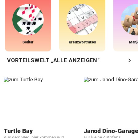
Solitär
Kreuzworträtsel
Mahj
chevron_right
VORTEILSWELT „ALLE ANZEIGEN“
Turtle Bay
Janod Dino-Garag
Aus dem Weg, hier kommen wir!
Für kleine Autofans