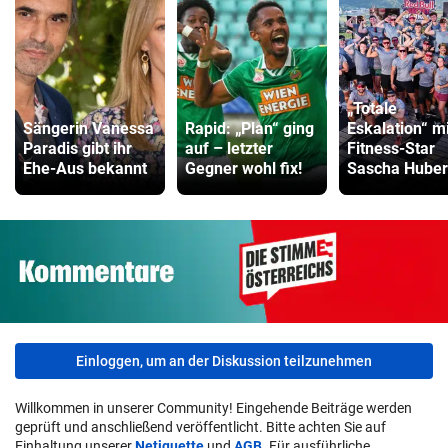
„Totale
Sängerin Vanessa
Rapid: „Plan“ ging
Eskalation“ mi
Paradis gibt ihr
auf – letzter
Fitness-Star
Ehe-Aus bekannt
Gegner wohl fix!
Sascha Huber
Einloggen, um an der Diskussion teilzunehmen
Willkommen in unserer Community! Eingehende Beiträge werden
geprüft und anschließend veröffentlicht. Bitte achten Sie auf
Einhaltung unserer
Netiquette
und
AGB
. Für ausführliche