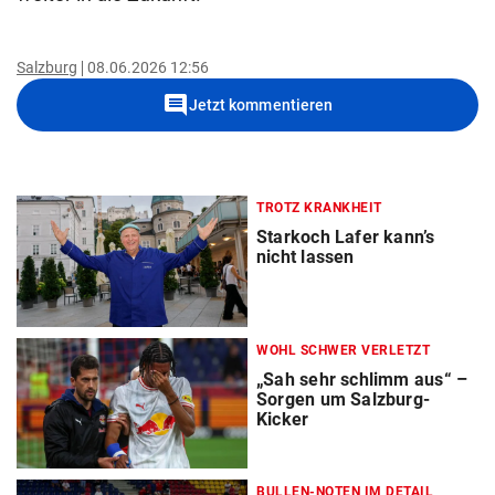
Salzburg
08.06.2026 12:56
comment
Jetzt kommentieren
TROTZ KRANKHEIT
Starkoch Lafer kann’s
nicht lassen
WOHL SCHWER VERLETZT
„Sah sehr schlimm aus“ –
Sorgen um Salzburg-
Kicker
BULLEN-NOTEN IM DETAIL