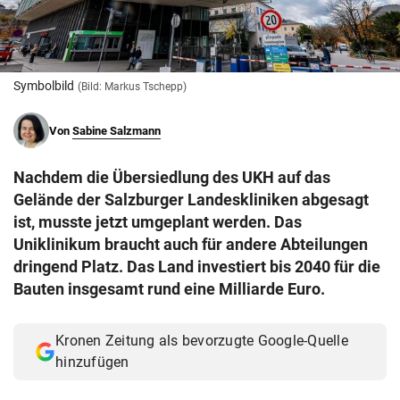
© Krone Multimedia GmbH & Co KG 2026
Muthgasse 2, 1190 Wien
Symbolbild
(Bild: Markus Tschepp)
Von
Sabine Salzmann
Nachdem die Übersiedlung des UKH auf das
Gelände der Salzburger Landeskliniken abgesagt
ist, musste jetzt umgeplant werden. Das
Uniklinikum braucht auch für andere Abteilungen
dringend Platz. Das Land investiert bis 2040 für die
Bauten insgesamt rund eine Milliarde Euro.
Kronen Zeitung als bevorzugte Google-Quelle
hinzufügen