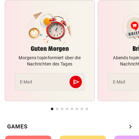
Guten Morgen
Br
Morgens topinformiert über die
Abends topin
Nachrichten des Tages
Nachrich
send
E-Mail
E-Mail
Abschicken
chevron_right
GAMES