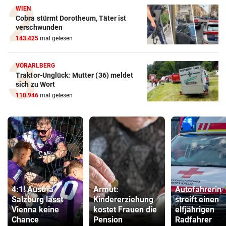
WIEN
Cobra stürmt Dorotheum, Täter ist
verschwunden
143.425
mal gelesen
VORARLBERG
Traktor-Unglück: Mutter (36) meldet
sich zu Wort
110.946
mal gelesen
4:1! Austria
Armut:
Autofahrerin
Salzburg lässt
Kindererziehung
streift einen
Vienna keine
kostet Frauen die
elfjährigen
Chance
Pension
Radfahrer