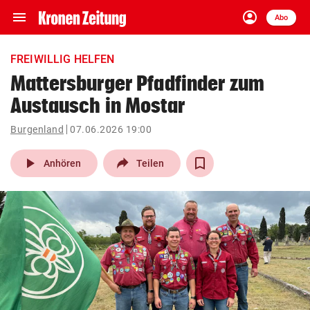
menu
account_circle
Navigation
Anmelden
Abo
close
Schließen
ein-/ausklappen
FREIWILLIG HELFEN
Abonnieren
Mattersburger Pfadfinder zum
Austausch in Mostar
account_circle
arrow_right
Anmelden
Burgenland
07.06.2026 19:00
pin_drop
arrow_right
Bundesland auswäh
Wien
play_arrow
Anhören
Teilen
bookmark
Merkliste
Suchbegriff
search
eingeben