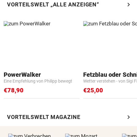
chevron_right
VORTEILSWELT „ALLE ANZEIGEN“
PowerWalker
Fetzblau oder Schn
Eine Empfehlung von Philipp bewegt
Wetter verstehen - von Sigi F
€78,90
€25,00
chevron_right
VORTEILSWELT MAGAZINE