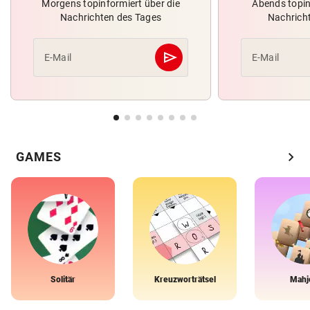
Morgens topinformiert über die
Abends topin
Nachrichten des Tages
Nachrich
send
E-Mail
E-Mail
Abschicken
chevron_right
GAMES
Solitär
Kreuzworträtsel
Mahj