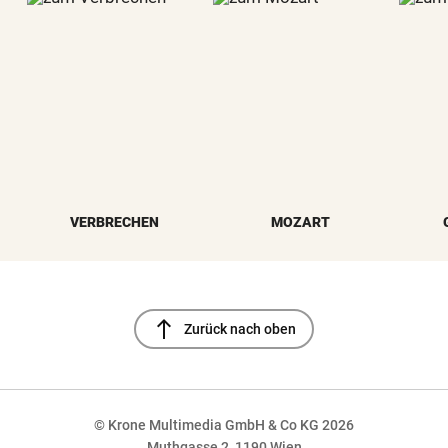
VERBRECHEN
MOZART
north
Zurück nach oben
© Krone Multimedia GmbH & Co KG 2026
Muthgasse 2, 1190 Wien