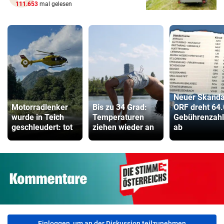
111.653
mal gelesen
Neuer Skanda
Motorradlenker
Bis zu 34 Grad:
ORF dreht 64
wurde in Teich
Temperaturen
Gebührenzahl
geschleudert: tot
ziehen wieder an
ab
Einloggen, um an der Diskussion teilzunehmen