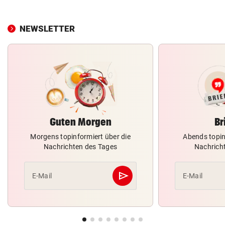
NEWSLETTER
Guten Morgen
Br
Morgens topinformiert über die
Abends topin
Nachrichten des Tages
Nachrich
send
E-Mail
E-Mail
Abschicken