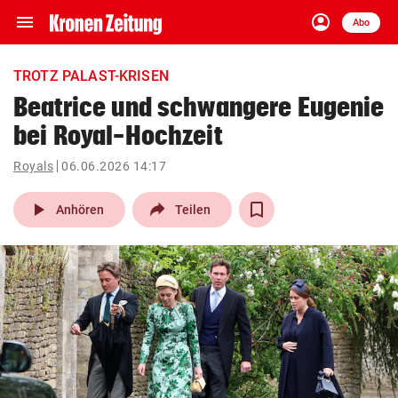
menu
account_circle
Navigation
Anmelden
Abo
close
Schließen
ein-/ausklappen
TROTZ PALAST-KRISEN
Abonnieren
Beatrice und schwangere Eugenie
bei Royal-Hochzeit
account_circle
arrow_right
Anmelden
Royals
06.06.2026 14:17
pin_drop
arrow_right
Bundesland auswäh
Wien
play_arrow
Anhören
Teilen
bookmark
Merkliste
Suchbegriff
search
eingeben