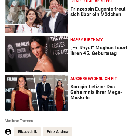
„SIND TOTAL VERLIEBT“
Prinzessin Eugenie freut
sich über ein Mädchen
HAPPY BIRTHDAY
„Ex-Royal“ Meghan feiert
ihren 45. Geburtstag
AUSSERGEWÖHNLICH FIT
Königin Letizia: Das
Geheimnis ihrer Mega-
Muskeln
Ähnliche Themen
Elizabeth II.
Prinz Andrew