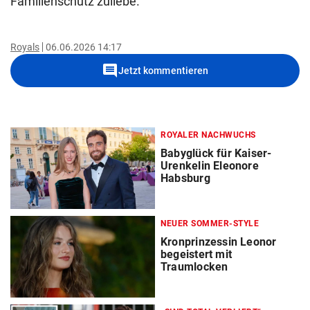
Familienschutz zuliebe.
Royals
06.06.2026 14:17
comment
Jetzt kommentieren
ROYALER NACHWUCHS
Babyglück für Kaiser-
Urenkelin Eleonore
Habsburg
NEUER SOMMER-STYLE
Kronprinzessin Leonor
begeistert mit
Traumlocken