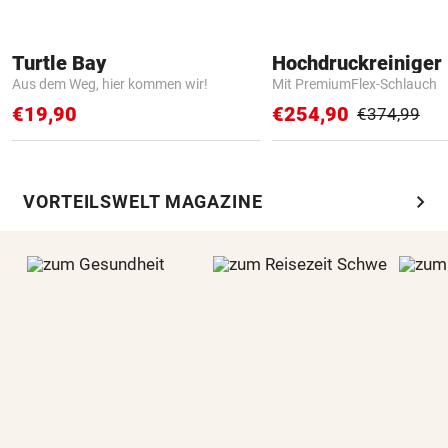
Turtle Bay
Hochdruckreiniger 
Aus dem Weg, hier kommen wir!
Mit PremiumFlex-Schlauch
€19,90
€254,90
€374,99
chevron_right
VORTEILSWELT MAGAZINE