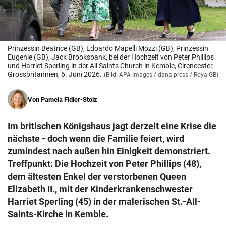
© Krone Multimedia GmbH & Co KG 2026
Muthgasse 2, 1190 Wien
Prinzessin Beatrice (GB), Edoardo Mapelli Mozzi (GB), Prinzessin
Eugenie (GB), Jack Brooksbank, bei der Hochzeit von Peter Phillips
und Harriet Sperling in der All Saints Church in Kemble, Cirencester,
Grossbritannien, 6. Juni 2026.
(Bild: APA-Images / dana press / RoyalGB)
Von
Pamela Fidler-Stolz
Im britischen Königshaus jagt derzeit eine Krise die
nächste - doch wenn die Familie feiert, wird
zumindest nach außen hin Einigkeit demonstriert.
Treffpunkt: Die Hochzeit von Peter Phillips (48),
dem ältesten Enkel der verstorbenen Queen
Elizabeth II., mit der Kinderkrankenschwester
Harriet Sperling (45) in der malerischen St.-All-
Saints-Kirche in Kemble.