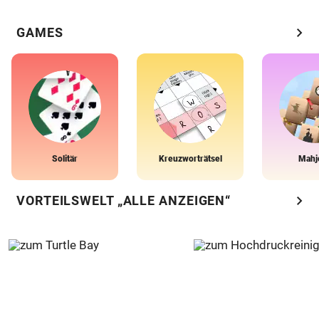
chevron_right
GAMES
Solitär
Kreuzworträtsel
Mahj
chevron_right
VORTEILSWELT „ALLE ANZEIGEN“