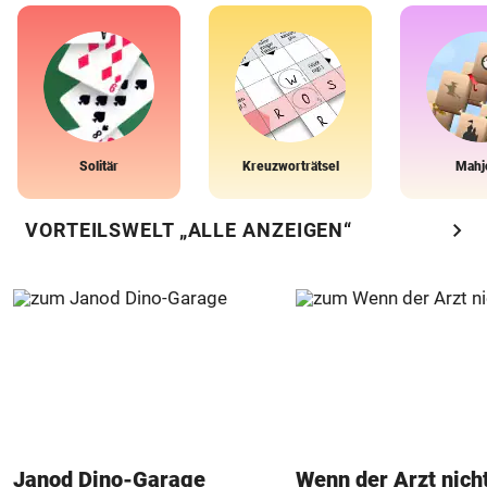
Solitär
Kreuzworträtsel
Mahj
chevron_right
VORTEILSWELT „ALLE ANZEIGEN“
Janod Dino-Garage