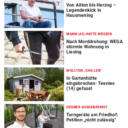
Von Ailton bis Herzog –
Legendenkick in
Hausmening
MANN (45) HATTE MESSER
Nach Morddrohung: WEGA
stürmte Wohnung in
Liesing
WOLLTEN „CHILLEN“
In Gartenhütte
eingebrochen: Teenies
(14) gefasst
GEGNER AUSGEBREMST
Turngeräte am Friedhof:
Petition „nicht zulässig“