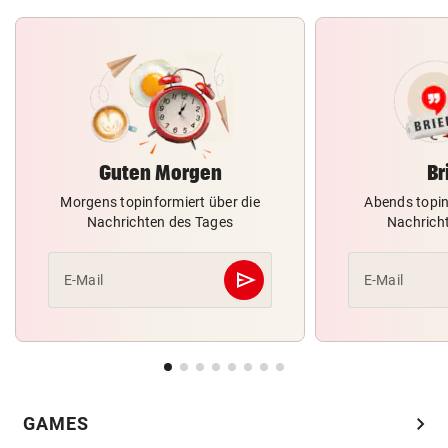
Guten Morgen
Br
Morgens topinformiert über die
Abends topin
Nachrichten des Tages
Nachrich
send
E-Mail
E-Mail
Abschicken
chevron_right
GAMES