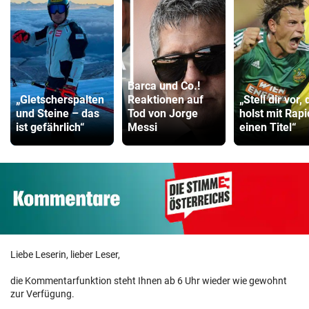
Barca und Co.!
„Gletscherspalten
Reaktionen auf
„Stell dir vor, 
und Steine – das
Tod von Jorge
holst mit Rapi
ist gefährlich“
Messi
einen Titel“
Liebe Leserin, lieber Leser,
die Kommentarfunktion steht Ihnen ab 6 Uhr wieder wie gewohnt
zur Verfügung.