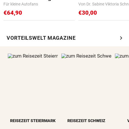
Für kleine Autofans
Von Dr. Sabine Viktoria Schn
€64,90
€30,00
chevron_right
VORTEILSWELT MAGAZINE
REISEZEIT STEIERMARK
REISEZEIT SCHWEIZ