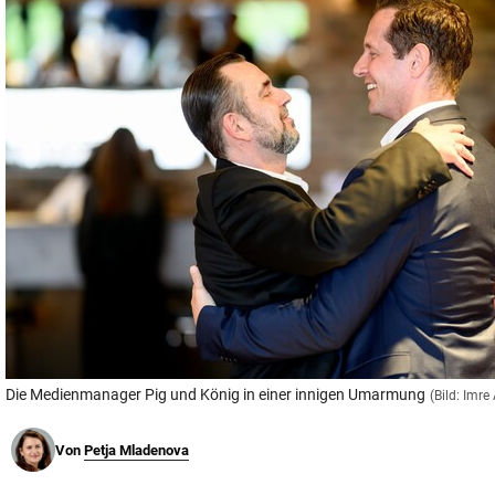
© Krone Multimedia GmbH & Co KG 2026
Muthgasse 2, 1190 Wien
Die Medienmanager Pig und König in einer innigen Umarmung
(Bild: Imre
Von
Petja Mladenova