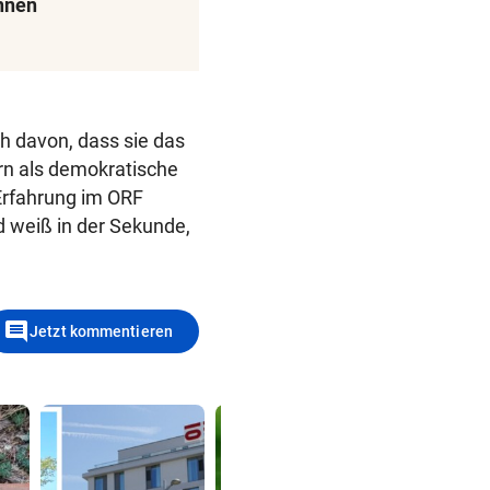
innen
h davon, dass sie das
rn als demokratische
 Erfahrung im ORF
 weiß in der Sekunde,
comment
Jetzt kommentieren