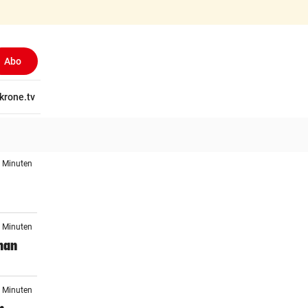
Abo
tschaft
krone.tv
Wissen
Gericht
Kolumnen
Freizeit
Reise
Ti
2 Minuten
9 Minuten
man
9 Minuten