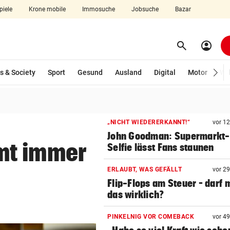
piele
Krone mobile
Immosuche
Jobsuche
Bazar
search
account_circle
Menü aufklappen
Suchen
wählt)
s & Society
Sport
Gesund
Ausland
Digital
Motor
Wir
len
„NICHT WIEDERERKANNT!“
vor 1
John Goodman: Supermarkt-
mt immer
Selfie lässt Fans staunen
ERLAUBT, WAS GEFÄLLT
vor 2
Flip-Flops am Steuer – darf 
das wirklich?
PINKELNIG VOR COMEBACK
vor 4