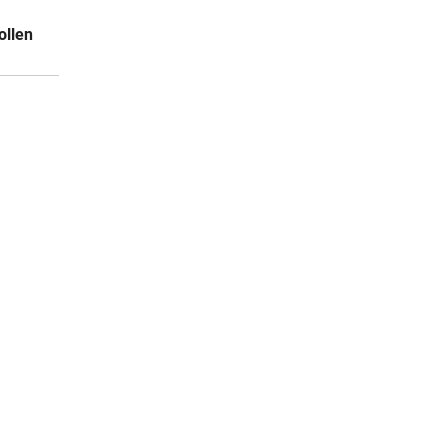
06:46
ollen
06:31
I
06:12