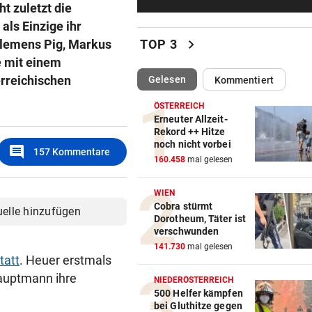
t zuletzt die
Kiew schutzlos: Drei Tote bei
Russen-Luftangriffen
als Einzige ihr
chevron_right
Clemens Pig, Markus
TOP 3
UMFRAGE ALARMIEREND
e mit einem
Jeder vierte Industriebetrieb
rreichischen
(ausgewählt)
Gelesen
Kommentiert
abwandern
ÖSTERREICH
DAS SAGT PALAST
Erneuter Allzeit-
Rekord ++ Hitze
Wieder in der Klinik: Große 
noch nicht vorbei
comment
um König Harald
157
Kommentare
160.458
mal gelesen
„DESOLATE SITUATION“
WIEN
Sex-Massagen-Skandal:
Cobra stürmt
uelle hinzufügen
Südkorea entschuldigt sich
Dorotheum, Täter ist
verschwunden
STREIT GEHT WEITER
141.730
mal gelesen
tatt
. Heuer erstmals
Richter aus Zug geworfen: „
auptmann ihre
Anspruch auf Sitz“
NIEDERÖSTERREICH
500 Helfer kämpfen
bei Gluthitze gegen
„KRONE“-KOMMENTARE