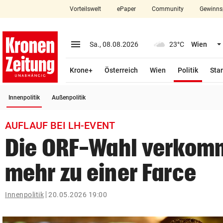
Vorteilswelt
ePaper
Community
Gewinns
close
Schließen
menu
Menü aufklappen
Sa., 08.08.2026
23°C
Wien
Abonnieren
(ausge
Krone+
Österreich
Wien
Politik
Star
account_circle
arrow_right
Anmelden
(ausgewählt)
Innenpolitik
Außenpolitik
pin_drop
arrow_right
Bundesland auswäh
Wien
AUFLAUF BEI LH-EVENT
bookmark
Merkliste
Die ORF-Wahl verkom
mehr zu einer Farce
Suchbegriff
search
eingeben
Innenpolitik
20.05.2026 19:00