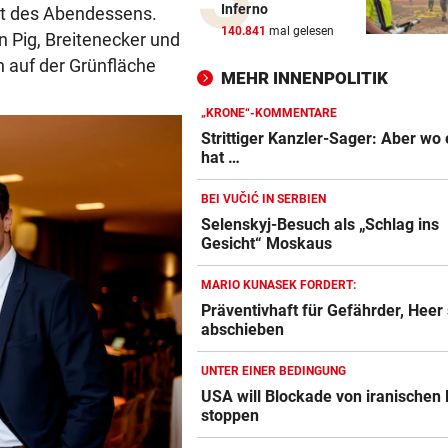
Inferno
eit des Abendessens.
Strittiger Kanzler-Sager: Ab
140.841
mal gelesen
 Pig, Breitenecker und
er recht hat …
h auf der Grünfläche
MEHR INNENPOLITIK
TOPSPIELERIN
„Salzburg war für mich die e
„KRONE“-KOMMENTARE
Wahl“
Strittiger Kanzler-Sager: Aber wo 
hat …
WM-TEAMCHEF STINKSAUER
BEI VUČIĆ IN SERBIEN
„Ratte“: Hat Cannavaro ein
Selenskyj-Besuch als „Schlag ins
Verräter im Team?
Gesicht“ Moskaus
ARBEIT UND URLAUB
MARIO KUNASEK FORDERT:
Steirische Ärztin tauschte L
Präventivhaft für Gefährder, Heer 
gegen „Traumschiff“
abschieben
PEDALE VERWECHSELT
UNTER EINER BEDINGUNG
Tiroler Seniorin (76) „verse
USA will Blockade von iranischen
Auto in Baugrube
stoppen