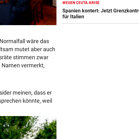
WEGEN CEUTA-KRISE
TRAINER ZARIC DEUTLICH
Spanien kontert: Jetzt Grenzkontr
Trotz 3:1 gegen WSG bleibt
für Italien
Altachern ein Problem
FÄHIGKEITEN BEDENKLICH
Sorge um Sicherheit: OpenA
 Normalfall wäre das
muss neue KI einhegen
Seltsam mutet aber auch
ngsräte stimmen zwar
BETRUNKENER ALS LENKER
re Namen vermerkt,
Dumper überschlug sich und
stürzte 30 Meter ab
nsider meinen, dass er
prechen könnte, weil