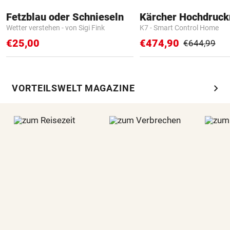
Fetzblau oder Schnieseln
Kärcher Hochdruck
Wetter verstehen - von Sigi Fink
K7 - Smart Control Home
€25,00
€474,90
€644,99
chevron_right
VORTEILSWELT MAGAZINE