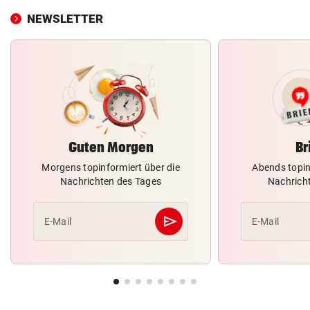
NEWSLETTER
Guten Morgen
Br
Morgens topinformiert über die
Abends topin
Nachrichten des Tages
Nachrich
send
E-Mail
E-Mail
Abschicken