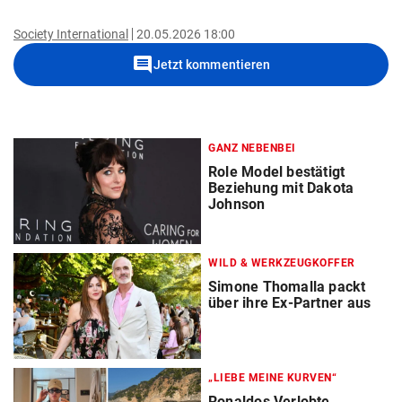
Society International
20.05.2026 18:00
comment
Jetzt kommentieren
GANZ NEBENBEI
Role Model bestätigt
Beziehung mit Dakota
Johnson
WILD & WERKZEUGKOFFER
Simone Thomalla packt
über ihre Ex-Partner aus
„LIEBE MEINE KURVEN“
Ronaldos Verlobte