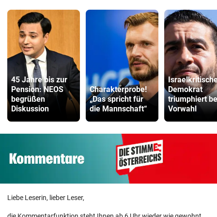
45 Jahre bis zur
Israelkritisch
Pension: NEOS
Charakterprobe!
Demokrat
begrüßen
„Das spricht für
triumphiert be
Diskussion
die Mannschaft“
Vorwahl
Liebe Leserin, lieber Leser,
die Kommentarfunktion steht Ihnen ab 6 Uhr wieder wie gewohnt