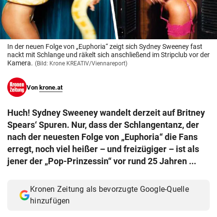
© Krone Multimedia GmbH & Co KG 2026
Muthgasse 2, 1190 Wien
In der neuen Folge von „Euphoria“ zeigt sich Sydney Sweeney fast
nackt mit Schlange und räkelt sich anschließend im Stripclub vor der
Kamera.
(Bild: Krone KREATIV/Viennareport)
Von
krone.at
Huch! Sydney Sweeney wandelt derzeit auf Britney
Spears‘ Spuren. Nur, dass der Schlangentanz, der
nach der neuesten Folge von „Euphoria“ die Fans
erregt, noch viel heißer – und freizügiger – ist als
jener der „Pop-Prinzessin“ vor rund 25 Jahren ...
Kronen Zeitung als bevorzugte Google-Quelle
hinzufügen