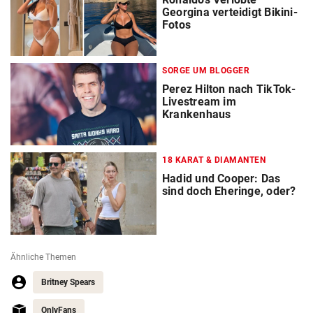
Georgina verteidigt Bikini-
Fotos
SORGE UM BLOGGER
Perez Hilton nach TikTok-
Livestream im
Krankenhaus
18 KARAT & DIAMANTEN
Hadid und Cooper: Das
sind doch Eheringe, oder?
Ähnliche Themen
Britney Spears
OnlyFans