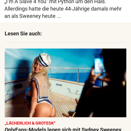
„I‘m A Slave 4 You“ mit Python um den Hals.
Allerdings hatte die heute 44-Jährige damals mehr
an als Sweeney heute ...
Lesen Sie auch:
„LÄCHERLICH & GROTESK“
OnlyFans-Models legen sich mit Sydney Sweeney