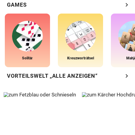
chevron_right
GAMES
Solitär
Kreuzworträtsel
Mahj
chevron_right
VORTEILSWELT „ALLE ANZEIGEN“