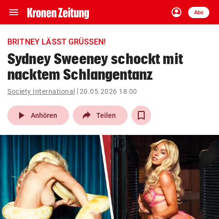
menu
account_circle
Navigation
Anmelden
Abo
close
Schließen
ein-/ausklappen
BRITNEY LÄSST GRÜSSEN!
Abonnieren
Sydney Sweeney schockt mit
nacktem Schlangentanz
account_circle
arrow_right
Anmelden
Society International
20.05.2026 18:00
pin_drop
arrow_right
Bundesland auswäh
Wien
play_arrow
Anhören
Teilen
bookmark
Merkliste
Suchbegriff
search
eingeben