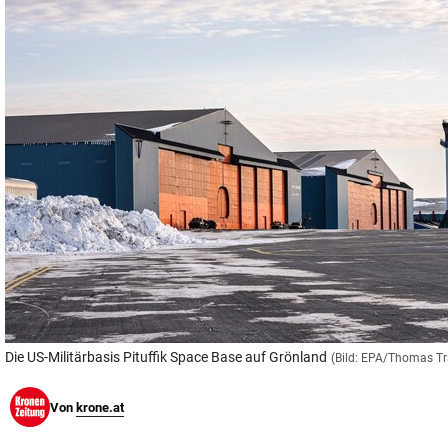
© Krone Multimedia GmbH & Co KG 2026
Muthgasse 2, 1190 Wien
Die US-Militärbasis Pituffik Space Base auf Grönland
(Bild: EPA/Thomas T
Von
krone.at