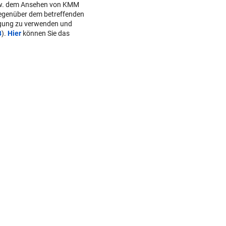
w. dem Ansehen von KMM
gegenüber dem betreffenden
lgung zu verwenden und
B
).
Hier
können Sie das