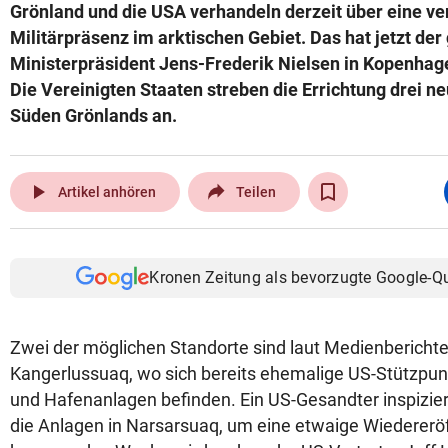
Grönland und die USA verhandeln derzeit über eine ve
Militärpräsenz im arktischen Gebiet. Das hat jetzt der
Ministerpräsident Jens-Frederik Nielsen in Kopenha
Die Vereinigten Staaten streben die Errichtung drei n
Süden Grönlands an.
play_arrow
Artikel anhören
Teilen
Kronen Zeitung als bevorzugte Google-Q
Zwei der möglichen Standorte sind laut Medienbericht
Kangerlussuaq, wo sich bereits ehemalige US-Stützpu
und Hafenanlagen befinden. Ein US-Gesandter inspizie
die Anlagen in Narsarsuaq, um eine etwaige Wiedereröf