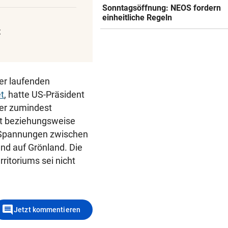
TAUZIEHEN UM BEAMTE
Sonntagsöffnung: NEOS fordern
einheitliche Regeln
„Müssen Personalnot bei Pol
in Wien ausbaden!“
t
HANDYS UND DROGEN
Justizmitarbeiterin als
Schmugglerin aus Liebe?
der laufenden
t
, hatte US-Präsident
HÖHERE PARKGEBÜHREN
er zumindest
Wieder brutaler „Anschlag“ 
eit beziehungsweise
Tirols Steuerzahler
u Spannungen zwischen
d auf Grönland. Die
itoriums sei nicht
comment
Jetzt kommentieren