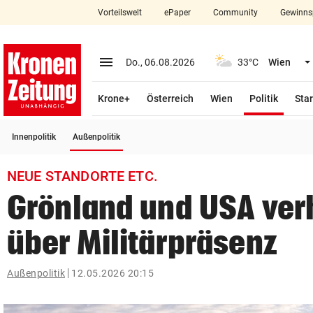
Vorteilswelt
ePaper
Community
Gewinns
close
Schließen
menu
Menü aufklappen
Do., 06.08.2026
33°C
Wien
Abonnieren
(ausge
Krone+
Österreich
Wien
Politik
Star
account_circle
arrow_right
Anmelden
(ausgewählt)
Innenpolitik
Außenpolitik
pin_drop
arrow_right
Bundesland auswäh
Wien
NEUE STANDORTE ETC.
bookmark
Merkliste
Grönland und USA ver
über Militärpräsenz
Suchbegriff
search
eingeben
Außenpolitik
12.05.2026 20:15