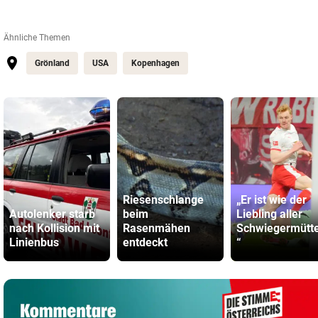
Ähnliche Themen
Grönland
USA
Kopenhagen
Riesenschlange
„Er ist wie der
Autolenker starb
beim
Liebling aller
nach Kollision mit
Rasenmähen
Schwiegermütte
Linienbus
entdeckt
“