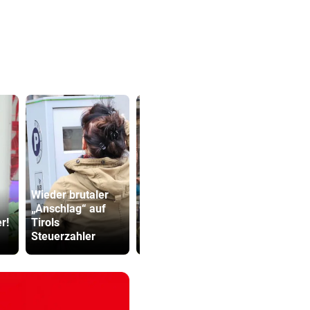
Wieder brutaler
„Anschlag“ auf
Nach Zaun ist jetzt
Cobra stür
r!
Tirols
Fassade ein
Dorotheum,
Steuerzahler
echtes Kunstwerk
ist versch