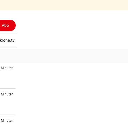
Abo
tschaft
krone.tv
Wissen
Gericht
Kolumnen
Freizeit
Reise
Ti
2 Minuten
3 Minuten
7 Minuten