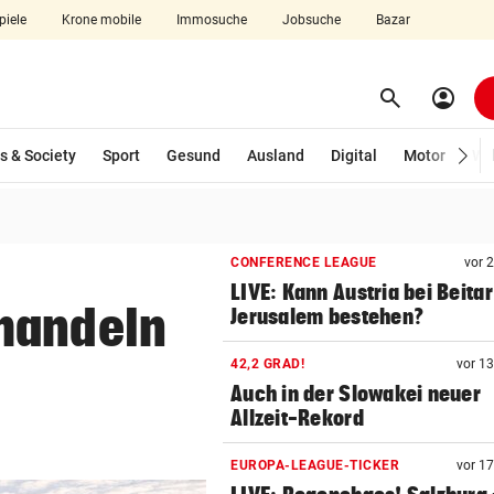
piele
Krone mobile
Immosuche
Jobsuche
Bazar
search
account_circle
Menü aufklappen
Suchen
wählt)
s & Society
Sport
Gesund
Ausland
Digital
Motor
Wir
len
CONFERENCE LEAGUE
vor 
LIVE: Kann Austria bei Beitar
handeln
Jerusalem bestehen?
42,2 GRAD!
vor 1
Auch in der Slowakei neuer
Allzeit-Rekord
EUROPA-LEAGUE-TICKER
vor 1