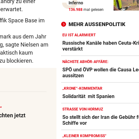
andry zu einer
Inferno
Wie Infantino jetzt in den
 erwartet.
136.988
mal gelesen
Angriffsmodus schaltet
uffik Space Base im
MEHR AUSSENPOLITIK
LEIPZIGS SEIWALD
„Er ist wie der Liebling aller
EU IST ALARMIERT
mark aus dem Jahr
Schwiegermütter!“
Russische Kanäle haben Ceuta-Kr
ng, sagte Nielsen am
verstärkt
faktisch kaum
NHL-ASS HAUTNAH
u blockieren.
NÄCHSTE ABHÖR-AFFÄRE:
Marco Kasper: „Brenne fürs
SPÖ und ÖVP wollen die Causa Le
Eishockey wie mit 16!“
aussitzen
NÄCHSTER FINNE KOMMT
„KRONE“-KOMMENTAR
Pioneers werden immer meh
Solidarität mit Spanien
den „Pioneerit“
“
STRASSE VON HORMUZ
SEIDL UND CO. BESTÜRZT
hten jetzt
So stellt sich der Iran die Gebühr f
Todesdrama um Fan! Rapid sp
Schiffe vor
im Trauerflor
„KLEINER KOMPROMISS“