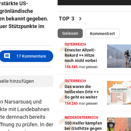
rstärkte US-
„Auf das Foto bin ich stolz – 
die Gelbe auch“
 grönländische
chevron_right
gen bekannt gegeben.
TOP 3
NACH ÜBERFALL IN WIEN
vor 5
euer Stützpunkte im
Cobra stürmt Dorotheum, Tät
(ausgewählt)
Gelesen
Kommentiert
verschwunden
ÖSTERREICH
TROTZ FIFA-RÜCKZIEHER
Erneuter Allzeit-
comment
Rekord ++ Hitze
17
Kommentare
Knallhart! UEFA droht schon
noch nicht vorbei
wieder mit WM-Boykott
156.585
mal gelesen
WIENS KULTURSTADTRÄTIN
uelle hinzufügen
ÖSTERREICH
„Habe Fiakerlied mit dem
Das waren die
Bürgermeister gesungen“
heißesten Orte ++
So geht es weiter
en Narsarsuaq und
2. LIGA
154.260
mal gelesen
nkte mit Landebahnen
Wacker fordert den großen
rte demnach bereits
Aufstiegsfavoriten
NIEDERÖSTERREICH
500 Helfer kämpfen
fnung zu prüfen. In der
bei Gluthitze gegen
FIFA IN DER KRITIK