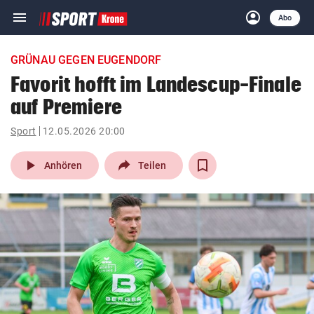
menu
account_circle
Navigation
Anmelden
Abo
close
Schließen
ein-/ausklappen
GRÜNAU GEGEN EUGENDORF
Abonnieren
Favorit hofft im Landescup-Finale
auf Premiere
account_circle
arrow_right
Anmelden
Sport
12.05.2026 20:00
pin_drop
arrow_right
Bundesland auswäh
Wien
play_arrow
Anhören
Teilen
bookmark
Merkliste
Suchbegriff
search
eingeben