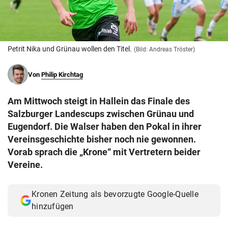
© Krone Multimedia GmbH & Co KG 2026
Muthgasse 2, 1190 Wien
Petrit Nika und Grünau wollen den Titel.
(Bild: Andreas Tröster)
Von
Philip Kirchtag
Am Mittwoch steigt in Hallein das Finale des
Salzburger Landescups zwischen Grünau und
Eugendorf. Die Walser haben den Pokal in ihrer
Vereinsgeschichte bisher noch nie gewonnen.
Vorab sprach die „Krone“ mit Vertretern beider
Vereine.
Kronen Zeitung als bevorzugte Google-Quelle
hinzufügen