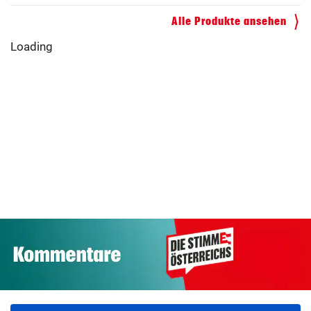
Alle Produkte ansehen
Spanische Polizei
„Hacker hat den
zerschlägt
Auffahrten zu
Bezug zur Realität
Schleppernetzwer
A22 früher fre
verloren“
k
gedacht