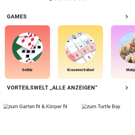
chevron_right
GAMES
Solitär
Kreuzworträtsel
Mahj
chevron_right
VORTEILSWELT „ALLE ANZEIGEN“