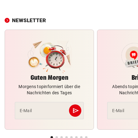
NEWSLETTER
Guten Morgen
Br
Morgens topinformiert über die
Abends topin
Nachrichten des Tages
Nachrich
send
E-Mail
E-Mail
Abschicken