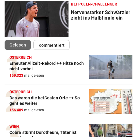
BEI POLEN-CHALLENGER
Nervenstarker Schwärzler
zieht ins Halbfinale ein
(ausgewählt)
Gelesen
Kommentiert
ÖSTERREICH
Erneuter Allzeit-Rekord ++ Hitze noch
Action-Cam Vergleich
nicht vorbei
159.323
mal gelesen
ZUM VERGLEICH
Crosstrainer Vergleich
ÖSTERREICH
Das waren die heißesten Orte ++ So
ZUM VERGLEICH
geht es weiter
156.409
mal gelesen
E-Bike Vergleich
ZUM VERGLEICH
WIEN
Cobra stürmt Dorotheum, Täter ist
Elektro-Scooter Vergleich