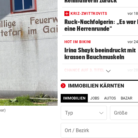
Rennfahrerin zurück
KRIZ-ZWITTKOVITS
vor 1
Ruck-Nachfolgerin: „Es war 
eine Herrenrunde“
HOT IM BIKINI
vor 2
Irina Shayk beeindruckt mit
krassen Bauchmuskeln
CHANCE AUF 3. TITEL
vor 2
Schwärzler dreht Partie und 
ins Finale ein
IMMOBILIEN KÄRNTEN
IMMOBILIEN
JOBS
AUTOS
BAZAR
MANDATAR ALARMIERT
vor 2
Polizisten-Mangel: „Es droht
bar)
Typ
Kahlschlag!“
HIER IM TICKER
vor 3
MotoGP: Sprintrennen in