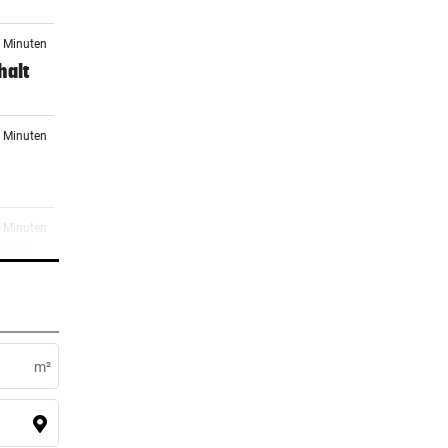
8 Minuten
halt
4 Minuten
8 Minuten
zieht
8 Minuten
 ein
m²
0 Minuten