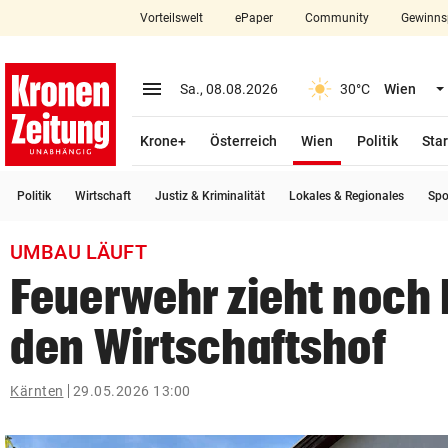
Vorteilswelt
ePaper
Community
Gewinns
close
Schließen
menu
Menü aufklappen
Sa., 08.08.2026
30°C
Wien
Abonnieren
(ausgewählt)
Krone+
Österreich
Wien
Politik
Star
account_circle
arrow_right
Anmelden
Politik
Wirtschaft
Justiz & Kriminalität
Lokales & Regionales
Spo
pin_drop
arrow_right
Bundesland auswäh
Wien
UMBAU LÄUFT
bookmark
Merkliste
Feuerwehr zieht noch 
den Wirtschaftshof
Suchbegriff
search
eingeben
Kärnten
29.05.2026 13:00