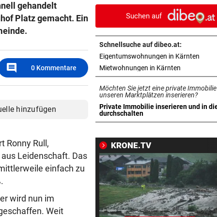
nell gehandelt
Silverstone ab 17 Uhr LIVE
Suchen auf
uhof Platz gemacht. Ein
INFERNO AM GARDASEE
vor 3
meinde.
Entwarnung nach Brand:
Schnellsuche auf dibeo.at:
Evakuierte dürfen zurück
in ne
Eigentumswohnungen in Kärnten
comment
in neuem Ta
0
Kommentare
Mietwohnungen in Kärnten
SOMMERCUP 2026 LIVE:
vor 3
Hard um Platz drei – Kiel ge
Möchten Sie jetzt eine private Immobilie
Luzern im Finale!
unseren Marktplätzen inserieren?
Private Immobilie inserieren und in di
uelle hinzufügen
in neuem Tab öffnen
durchschalten
HERZOG & CO. IN AKTION
vor 4
LIVE: Legendentreffen! Rapi
gegen Werder Bremen
t Ronny Rull,
KRONE.TV
 aus Leidenschaft. Das
NACH WANDERUNG
vor ein
mittlerweile einfach zu
22-Jährige erlitt auf Hochst
.
Schwächeanfall
er wird nun im
AFLE TOP-SPIEL:
vor ein
geschaffen. Weit