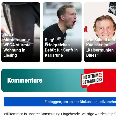
Nach
Morddrohung:
Sieg!
Wie Schoitl und
WEGA stürmte
Erfolgreiches
Kneisser im
Wohnung in
Debüt für Senft in
„Kaisermühlen
Liesing
Karlsruhe
Blues“
Einloggen, um an der Diskussion teilzuneh
Willkommen in unserer Community! Eingehende Beiträge werden geprü