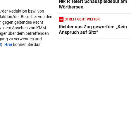
Nik P. feiert Schauspieldebüt am
Wörthersee
s/der Redaktion bzw. von
daktion/der Betreiber von den
STREIT GEHT WEITER
r, gegen geltendes Recht
Richter aus Zug geworfen: „Kein
w. dem Ansehen von KMM
Anspruch auf Sitz“
gegenüber dem betreffenden
lgung zu verwenden und
B
).
Hier
können Sie das