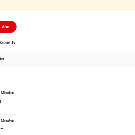
Abo
tschaft
krone.tv
Wissen
Gericht
Kolumnen
Freizeit
Reise
Ti
ter
3 Minuten
s
7 Minuten
x-