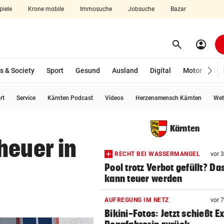
piele
Krone mobile
Immosuche
Jobsuche
Bazar
search
account_circle
Menü aufklappen
Suchen
s & Society
Sport
Gesund
Ausland
Digital
Motor
Wir
rt
Service
Kärnten Podcast
Videos
Herzensmensch Kärnten
Wet
len
Kärnten
heuer in
RECHT BEI WASSERMANGEL
vor 
Pool trotz Verbot gefüllt? Da
kann teuer werden
AUFREGUNG IM NETZ
vor 
Bikini-Fotos: Jetzt schießt E