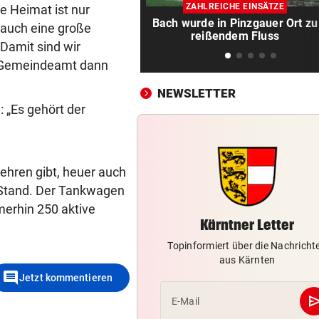
LIVE: Vienna Vikings treffen 
ZAHLREICHE EINSÄTZE
e Heimat ist nur
Wroclav Panthers
Bach wurde in Pinzgauer Ort zu
 auch eine große
reißendem Fluss
Damit sind wir
NACH ABSCHIED AUS RIED
vor ein
s Gemeindeamt dann
Sieg! Erfolgreiches Debüt fü
Senft in Karlsruhe
NEWSLETTER
: „Es gehört der
BUNDESLIGA IM TICKER
vor ein
LIVE ab 17 Uhr: GAK gegen Au
Lustenau
Wehren gibt, heuer auch
ALLES WAR KLAR, DANN
vor 
n Stand. Der Tankwagen
Überraschende Gründe: Tran
mmerhin 250 aktive
Drama um Ilzer-Ass!
Kärntner Letter
GERICHTSENTSCHEIDUNG
vor 
Topinformiert über die Nachricht
aus Kärnten
ÖAMTC nicht gerufen: 130 Eu
comment
Jetzt kommentieren
Strafe für Lenker
se
E-Mail
NACH ARBEIT IM EINSATZ
vor 