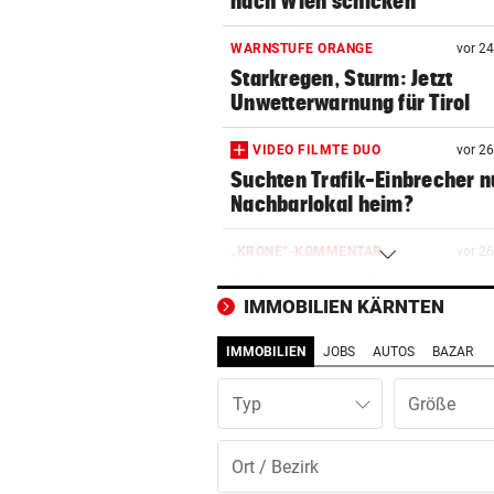
nach Wien schicken
WARNSTUFE ORANGE
vor 2
Starkregen, Sturm: Jetzt
Unwetterwarnung für Tirol
VIDEO FILMTE DUO
vor 2
Suchten Trafik-Einbrecher 
Nachbarlokal heim?
„KRONE“-KOMMENTAR
vor 2
Solidarität mit Spanien
IMMOBILIEN KÄRNTEN
ÄGYPTEN-REISEREPORTAGE
vor 2
IMMOBILIEN
JOBS
AUTOS
BAZAR
Wo Sie Tutanchamun persönl
„treffen“ können
Typ
NÄCHTLICHE RETTUNG
vor 2
Bergsteiger (38) verirrte si
Hochkönig