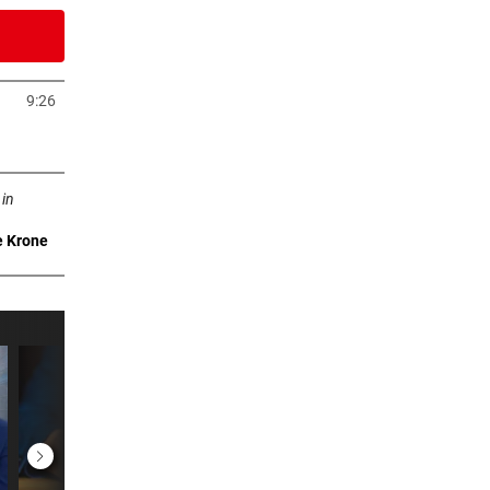
7 Minuten
 Ceuta
9:26
uem Tab öffnen
0 Minuten
b öffnen
egen
 in
5 Minuten
e Krone
ojekt
0 Minuten
spur
4 Minuten