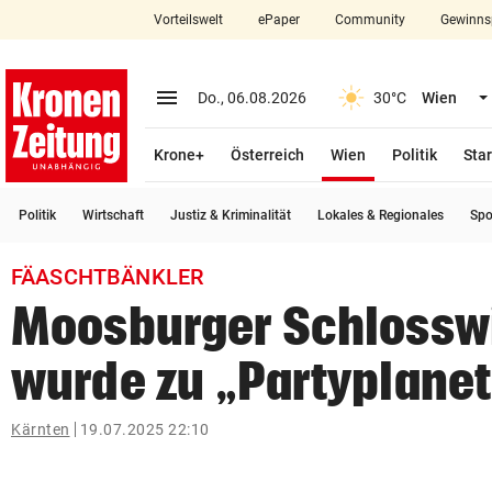
Vorteilswelt
ePaper
Community
Gewinns
close
Schließen
menu
Menü aufklappen
Do., 06.08.2026
30°C
Wien
Abonnieren
(ausgewählt)
Krone+
Österreich
Wien
Politik
Star
account_circle
arrow_right
Anmelden
Politik
Wirtschaft
Justiz & Kriminalität
Lokales & Regionales
Spo
pin_drop
arrow_right
Bundesland auswäh
Wien
FÄASCHTBÄNKLER
bookmark
Merkliste
Moosburger Schlossw
wurde zu „Partyplanet
Suchbegriff
search
eingeben
Kärnten
19.07.2025 22:10