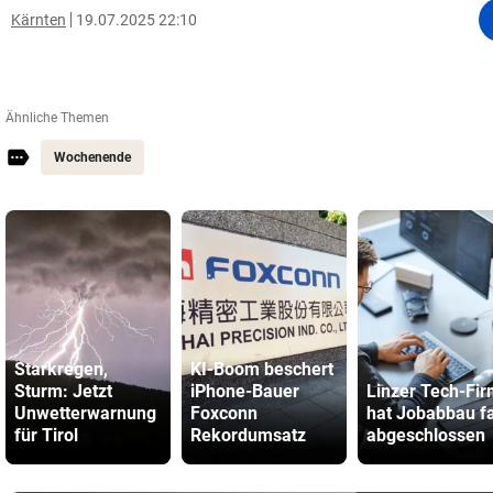
Kärnten
19.07.2025 22:10
Ähnliche Themen
Wochenende
Starkregen,
KI-Boom beschert
Sturm: Jetzt
iPhone-Bauer
Linzer Tech-Fi
Unwetterwarnung
Foxconn
hat Jobabbau f
für Tirol
Rekordumsatz
abgeschlossen