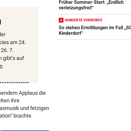
Früher Sommer-Start: „Endlich
verletzungsfrei!“
g
HUNDERTE VORWÜRFE
So stehen Ermittlungen im Fall „S
Kinderdorf“
der
cies am 24.
26. 7.
 gibt’s auf
m
osendem Applaus die
lten ihre
lasmusik und fetzigen
ation“ brachte.