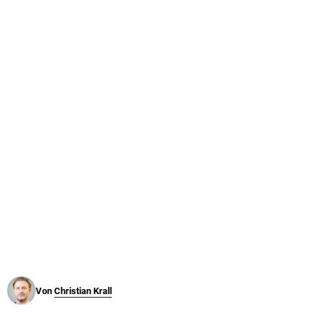
© Krone Multimedia GmbH & Co KG 2026
Muthgasse 2, 1190 Wien
Von
Christian Krall