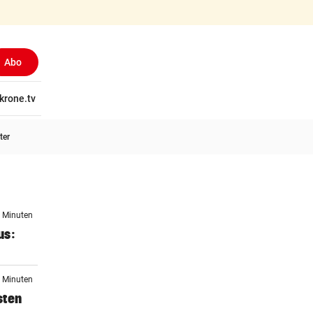
Abo
tschaft
krone.tv
Wissen
Gericht
Kolumnen
Freizeit
Reise
Ti
ter
9 Minuten
us:
8 Minuten
sten