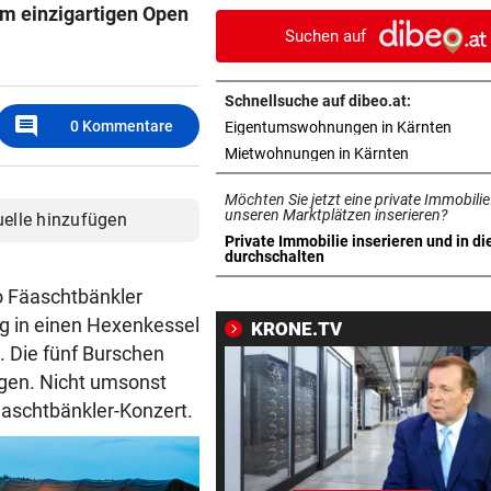
em einzigartigen Open
Suchen auf
SOCIAL-MEDIA-AUFRUFE
vor 2
„Sehen uns am 15. August“:
vor neuem Ansturm
Schnellsuche auf dibeo.at:
comment
in ne
0
Kommentare
Eigentumswohnungen in Kärnten
CRASH AUF KREUZUNG
vor 3
in neuem Ta
Mietwohnungen in Kärnten
Wien: Lkw rammt beim Abbi
Motorradfahrerin
Möchten Sie jetzt eine private Immobilie
unseren Marktplätzen inserieren?
uelle hinzufügen
BRISANTER BERICHT:
vor 3
Private Immobilie inserieren und in di
in neuem Tab öffnen
durchschalten
Auch beim Super-League-Pr
war Infantino dabei
 Fäaschtbänkler
 in einen Hexenkessel
KRONE.TV
BEDINGTE HAFTSTRAFE
vor 4
. Die fünf Burschen
Wiener (21) hinterließ Brand
ngen. Nicht umsonst
auf dem Heimweg
aschtbänkler-Konzert.
WARNUNG FÜR LUFTFAHRT
vor 4
Vulkan Ätna auf Sizilien kurz