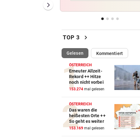
die Koffer packen
EIN TEURER SPASS
vor ein
Zyprer schrottet Lamborghin
Huracan auf Alpenpass
chevron_right
TOP 3
POKER SPITZT SICH ZU
vor ein
(ausgewählt)
Gelesen
Kommentiert
Real erhöht Angebot, aber
Vinicius löscht alles
ÖSTERREICH
Erneuter Allzeit-
500 STELLEN BETROFFEN
vor ein
Rekord ++ Hitze
noch nicht vorbei
Linzer Tech-Firma hat Jobab
153.274
mal gelesen
fast abgeschlossen
ÖSTERREICH
Das waren die
heißesten Orte ++
So geht es weiter
153.169
mal gelesen