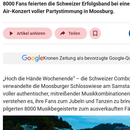
8000 Fans feierten die Schweizer Erfolgsband bei ein
Air-Konzert voller Partystimmung in Moosburg.
play_arrow
Artikel anhören
Teilen
Kronen Zeitung als bevorzugte Google-Q
„Hoch die Hände Wochenende“ – die Schweizer Combo
verwandelte die Moosburger Schlosswiese am Samstag
voller authentischer, mitreißender Musikkombinationen
verstehen es, ihre Fans zum Jubeln und Tanzen zu bri
pilgerten 8000 Musikbegeisterte zum ausverkauften Fä