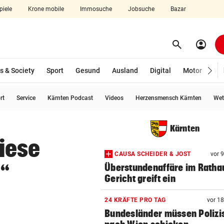
piele
Krone mobile
Immosuche
Jobsuche
Bazar
search
account_circle
Menü aufklappen
Suchen
s & Society
Sport
Gesund
Ausland
Digital
Motor
Wir
rt
Service
Kärnten Podcast
Videos
Herzensmensch Kärnten
Wet
len
Kärnten
iese
CAUSA SCHEIDER & JOST
vor 
“
Überstundenaffäre im Ratha
Gericht greift ein
24 KRÄFTE PRO TAG
vor 1
Bundesländer müssen Polizi