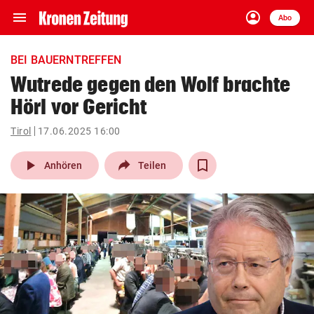
menu
account_circle
Navigation
Anmelden
Abo
close
Schließen
ein-/ausklappen
BEI BAUERNTREFFEN
Abonnieren
Wutrede gegen den Wolf brachte
Hörl vor Gericht
account_circle
arrow_right
Anmelden
Tirol
17.06.2025 16:00
pin_drop
arrow_right
Bundesland auswäh
Wien
play_arrow
Anhören
Teilen
bookmark
Merkliste
Suchbegriff
search
eingeben