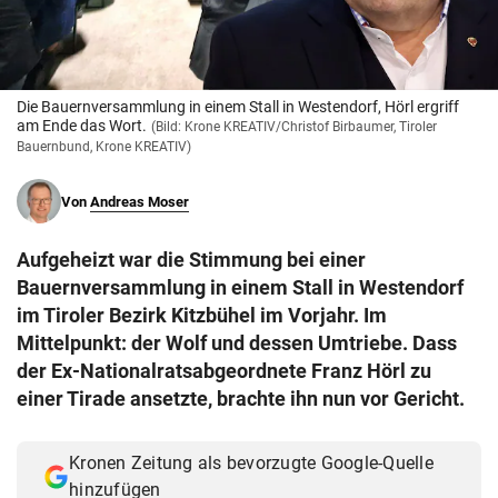
© Krone Multimedia GmbH & Co KG 2026
Muthgasse 2, 1190 Wien
Die Bauernversammlung in einem Stall in Westendorf, Hörl ergriff
am Ende das Wort.
(Bild: Krone KREATIV/Christof Birbaumer, Tiroler
Bauernbund, Krone KREATIV)
Von
Andreas Moser
Aufgeheizt war die Stimmung bei einer
Bauernversammlung in einem Stall in Westendorf
im Tiroler Bezirk Kitzbühel im Vorjahr. Im
Mittelpunkt: der Wolf und dessen Umtriebe. Dass
der Ex-Nationalratsabgeordnete Franz Hörl zu
einer Tirade ansetzte, brachte ihn nun vor Gericht.
Kronen Zeitung als bevorzugte Google-Quelle
hinzufügen