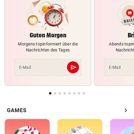
Guten Morgen
Br
Morgens topinformiert über die
Abends topin
Nachrichten des Tages
Nachrich
send
E-Mail
E-Mail
Abschicken
chevron_right
GAMES