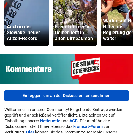
Warten auf Hi
Auch in der
Eremit mit sechs
Hilfen der
Slowakei neuer
Beinen lebt in
Regierung ge
Allzeit-Rekord
alten Birnbäumen
weiter
Einloggen, um an der Diskussion teilzunehmen
Willkommen in unserer Community! Eingehende Beiträge werden
geprüft und anschließend veröffentlicht. Bitte achten Sie auf
Einhaltung unserer
Netiquette
und
AGB
. Für ausführliche
Diskussionen steht Ihnen ebenso das
krone.at-Forum
zur
Verfügung.
Hier
können Sie das Community-Team via unserer