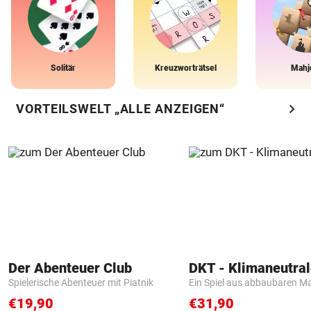
Solitär
Kreuzworträtsel
Mahj
chevron_right
VORTEILSWELT „ALLE ANZEIGEN“
Der Abenteuer Club
Spielerische Abenteuer mit Piatnik
Ein Spiel aus abbaubaren Ma
€19,90
€31,90