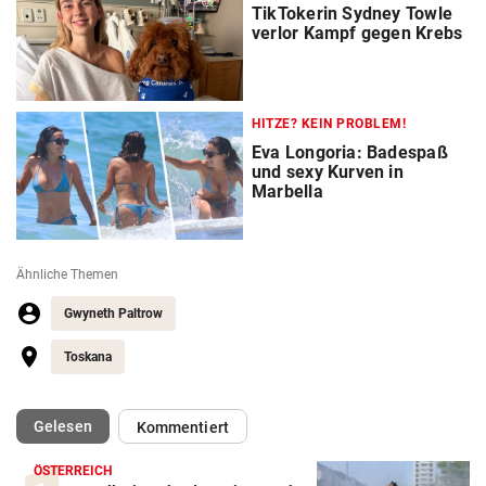
TikTokerin Sydney Towle
verlor Kampf gegen Krebs
HITZE? KEIN PROBLEM!
Eva Longoria: Badespaß
und sexy Kurven in
Marbella
Ähnliche Themen
‪‪Gwyneth Paltrow
Toskana
(ausgewählt)
Gelesen
Kommentiert
ÖSTERREICH