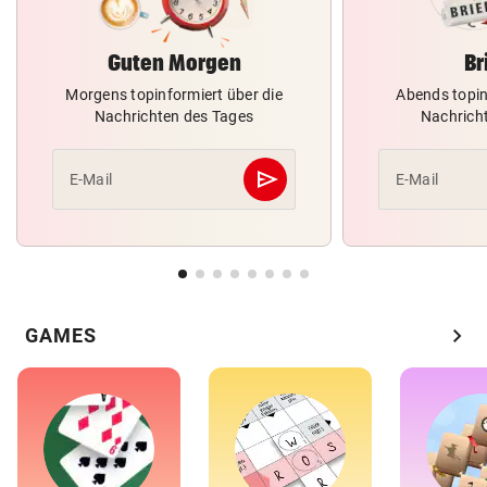
Guten Morgen
Br
Morgens topinformiert über die
Abends topin
Nachrichten des Tages
Nachrich
send
E-Mail
E-Mail
Abschicken
chevron_right
GAMES