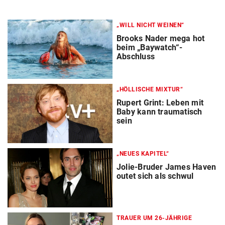
„WILL NICHT WEINEN“
Brooks Nader mega hot
beim „Baywatch“-
Abschluss
„HÖLLISCHE MIXTUR“
Rupert Grint: Leben mit
Baby kann traumatisch
sein
„NEUES KAPITEL“
Jolie-Bruder James Haven
outet sich als schwul
TRAUER UM 26-JÄHRIGE