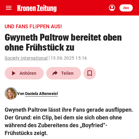
menu
account_circle
Navigation
Anmelden
Abo
close
Schließen
ein-/ausklappen
UND FANS FLIPPEN AUS!
Abonnieren
Gwyneth Paltrow bereitet oben
ohne Frühstück zu
account_circle
arrow_right
Anmelden
Society International
15.06.2025 15:16
pin_drop
arrow_right
Bundesland auswäh
Wien
play_arrow
Anhören
Teilen
bookmark
Merkliste
Von
Daniela Altenweisl
Suchbegriff
search
Gwyneth Paltrow lässt ihre Fans gerade ausflippen.
eingeben
Der Grund: ein Clip, bei dem sie sich oben ohne
während des Zubereitens des „Boyfried“-
Frühstücks zeigt.