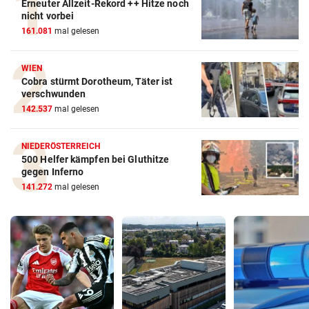
Erneuter Allzeit-Rekord ++ Hitze noch
nicht vorbei
161.081
mal gelesen
WIEN
Cobra stürmt Dorotheum, Täter ist
verschwunden
142.537
mal gelesen
NIEDERÖSTERREICH
500 Helfer kämpfen bei Gluthitze
gegen Inferno
141.272
mal gelesen