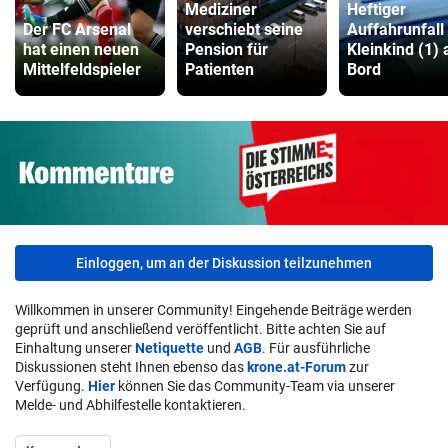
Mediziner
Heftiger
Der FC Arsenal
verschiebt seine
Auffahrunfall
hat einen neuen
Pension für
Kleinkind (1) 
Mittelfeldspieler
Patienten
Bord
Einloggen, um an der Diskussion teilzunehmen
Willkommen in unserer Community! Eingehende Beiträge werden
geprüft und anschließend veröffentlicht. Bitte achten Sie auf
Einhaltung unserer
Netiquette
und
AGB
. Für ausführliche
Diskussionen steht Ihnen ebenso das
krone.at-Forum
zur
Verfügung.
Hier
können Sie das Community-Team via unserer
Melde- und Abhilfestelle kontaktieren.