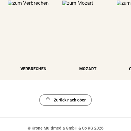
VERBRECHEN
MOZART
north
Zurück nach oben
© Krone Multimedia GmbH & Co KG 2026