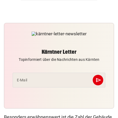
Kärntner Letter
Topinformiert über die Nachrichten aus Kärnten
send
E-Mail
Abschicken
Besonders erwähnenswert ist die Zahl der Gebäude.