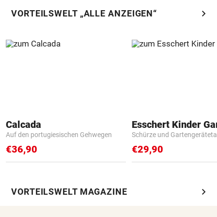
chevron_right
VORTEILSWELT „ALLE ANZEIGEN“
Calcada
Auf den portugiesischen Gehwegen
Schürze und Gartengerätet
€36,90
€29,90
chevron_right
VORTEILSWELT MAGAZINE