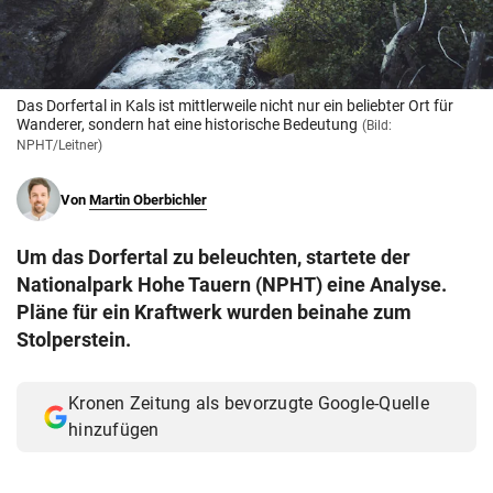
© Krone Multimedia GmbH & Co KG 2026
Muthgasse 2, 1190 Wien
Das Dorfertal in Kals ist mittlerweile nicht nur ein beliebter Ort für
Wanderer, sondern hat eine historische Bedeutung
(Bild:
NPHT/Leitner)
Von
Martin Oberbichler
Um das Dorfertal zu beleuchten, startete der
Nationalpark Hohe Tauern (NPHT) eine Analyse.
Pläne für ein Kraftwerk wurden beinahe zum
Stolperstein.
Kronen Zeitung als bevorzugte Google-Quelle
hinzufügen