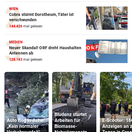
WIEN
Cobra stürmt Dorotheum, Täter ist
verschwunden
144.426
mal gelesen
MEDIEN
Neuer Skandal! ORF dreht Haushalten
Antennen ab
128.183
mal gelesen
Bludenz startet
Auto flog in Ache!
Arbeiten für
E-Scooter: 16
„Kein normaler
Biomasse-
Anzeigen an 