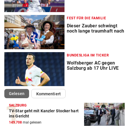
FEST FÜR DIE FAMILIE
Dieser Zauber schwingt
noch lange traumhaft nach
BUNDESLIGA IM TICKER
Wolfsberger AC gegen
Salzburg ab 17 Uhr LIVE
(ausgewählt)
Gelesen
Kommentiert
SALZBURG
TV-Star geht mit Kanzler Stocker hart
ins Gericht
149.708
mal gelesen