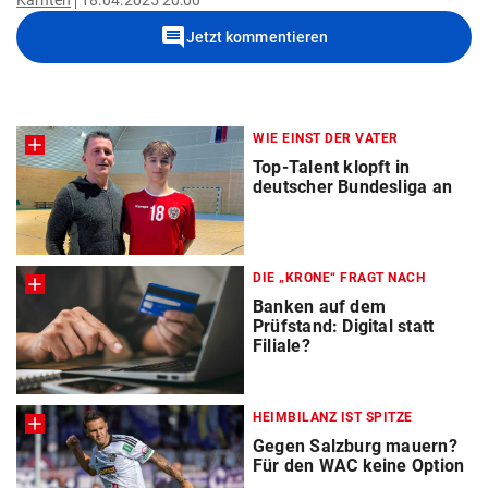
Kärnten
18.04.2025 20:00
comment
Jetzt kommentieren
WIE EINST DER VATER
Top-Talent klopft in
deutscher Bundesliga an
DIE „KRONE“ FRAGT NACH
Banken auf dem
Prüfstand: Digital statt
Filiale?
HEIMBILANZ IST SPITZE
Gegen Salzburg mauern?
Für den WAC keine Option