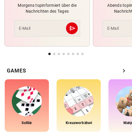
Morgens topinformiert über die
Abends topin
Nachrichten des Tages
Nachrich
send
E-Mail
E-Mail
Abschicken
chevron_right
GAMES
Solitär
Kreuzworträtsel
Mahj