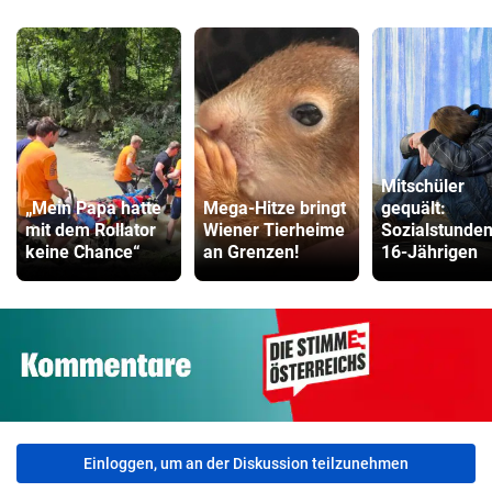
Mitschüler
„Mein Papa hatte
Mega-Hitze bringt
gequält:
mit dem Rollator
Wiener Tierheime
Sozialstunden
keine Chance“
an Grenzen!
16-Jährigen
Einloggen, um an der Diskussion teilzunehmen