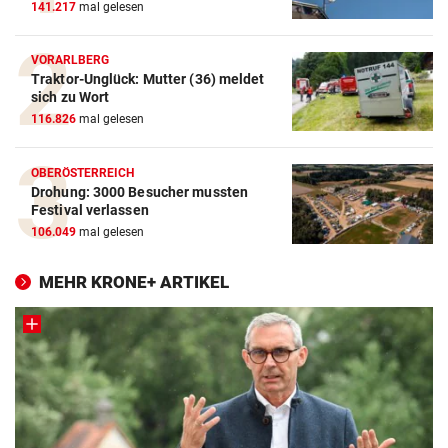
141.217
mal gelesen
VORARLBERG
Traktor-Unglück: Mutter (36) meldet
sich zu Wort
116.826
mal gelesen
OBERÖSTERREICH
Drohung: 3000 Besucher mussten
Festival verlassen
106.049
mal gelesen
MEHR KRONE+ ARTIKEL