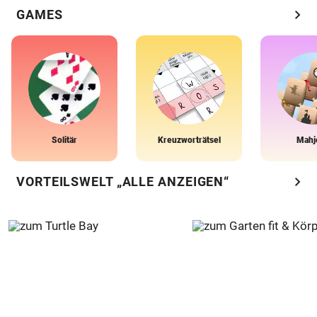
chevron_right
GAMES
Solitär
Kreuzworträtsel
Mahj
chevron_right
VORTEILSWELT „ALLE ANZEIGEN“