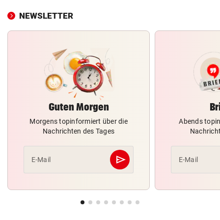
NEWSLETTER
Guten Morgen
Br
Morgens topinformiert über die
Abends topin
Nachrichten des Tages
Nachrich
send
E-Mail
E-Mail
Abschicken