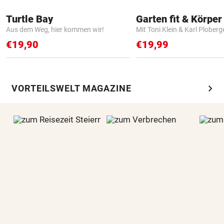
Turtle Bay
Garten fit & Körper 
Aus dem Weg, hier kommen wir!
Mit Toni Klein & Karl Ploberg
€19,90
€19,99
chevron_right
VORTEILSWELT MAGAZINE