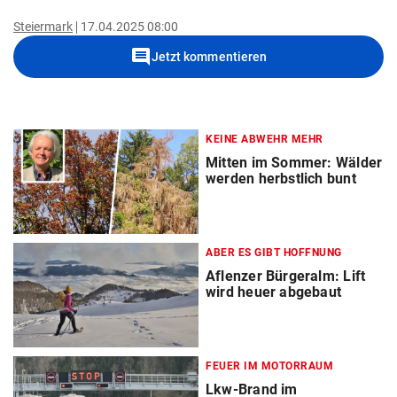
Steiermark
17.04.2025 08:00
comment
Jetzt kommentieren
KEINE ABWEHR MEHR
Mitten im Sommer: Wälder
werden herbstlich bunt
ABER ES GIBT HOFFNUNG
Aflenzer Bürgeralm: Lift
wird heuer abgebaut
FEUER IM MOTORRAUM
Lkw-Brand im