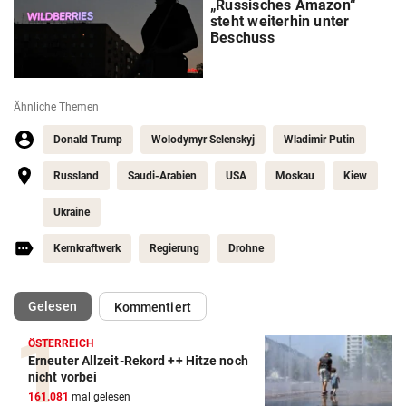
„Russisches Amazon“
steht weiterhin unter
Beschuss
Ähnliche Themen
Donald Trump
Wolodymyr Selenskyj
Wladimir Putin
Russland
Saudi-Arabien
USA
Moskau
Kiew
Ukraine
Kernkraftwerk
Regierung
Drohne
(ausgewählt)
Gelesen
Kommentiert
ÖSTERREICH
Erneuter Allzeit-Rekord ++ Hitze noch
nicht vorbei
161.081
mal gelesen