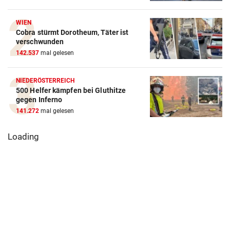
WIEN
Cobra stürmt Dorotheum, Täter ist
verschwunden
142.537
mal gelesen
NIEDERÖSTERREICH
500 Helfer kämpfen bei Gluthitze
gegen Inferno
141.272
mal gelesen
Mediziner
Steirische
Mann stieß 2
verschiebt seine
Gemüsebauern
Jährige ins
Pension für
treiben es immer
Gebüsch und