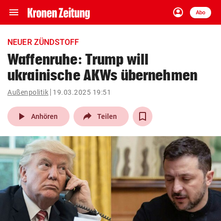
menu
account_circle
Navigation
Anmelden
Abo
close
Schließen
ein-/ausklappen
NEUER ZÜNDSTOFF
Abonnieren
Waffenruhe: Trump will
ukrainische AKWs übernehmen
account_circle
arrow_right
Anmelden
Außenpolitik
19.03.2025 19:51
pin_drop
arrow_right
Bundesland auswäh
Wien
play_arrow
Anhören
Teilen
bookmark
Merkliste
Suchbegriff
search
eingeben