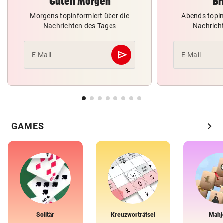
Guten Morgen
Br
Morgens topinformiert über die
Abends topin
Nachrichten des Tages
Nachrich
send
E-Mail
E-Mail
Abschicken
chevron_right
GAMES
Solitär
Kreuzworträtsel
Mahj