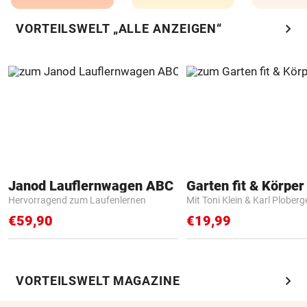
chevron_right
VORTEILSWELT „ALLE ANZEIGEN“
Janod Lauflernwagen ABC
Garten fit & Körper 
Hervorragend zum Laufenlernen
Mit Toni Klein & Karl Ploberg
€59,90
€19,99
chevron_right
VORTEILSWELT MAGAZINE