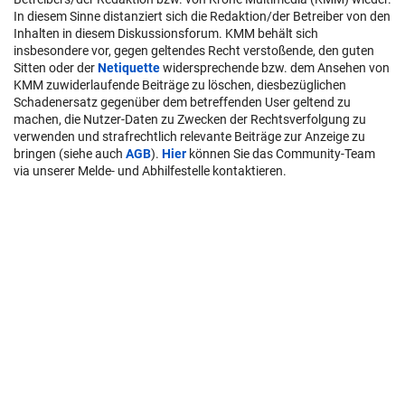
User-Beiträge geben nicht notwendigerweise die Meinung des
Betreibers/der Redaktion bzw. von Krone Multimedia (KMM) wieder.
In diesem Sinne distanziert sich die Redaktion/der Betreiber von den
Inhalten in diesem Diskussionsforum. KMM behält sich
insbesondere vor, gegen geltendes Recht verstoßende, den guten
Sitten oder der
Netiquette
widersprechende bzw. dem Ansehen von
KMM zuwiderlaufende Beiträge zu löschen, diesbezüglichen
Schadenersatz gegenüber dem betreffenden User geltend zu
machen, die Nutzer-Daten zu Zwecken der Rechtsverfolgung zu
verwenden und strafrechtlich relevante Beiträge zur Anzeige zu
bringen (siehe auch
AGB
).
Hier
können Sie das Community-Team
via unserer Melde- und Abhilfestelle kontaktieren.