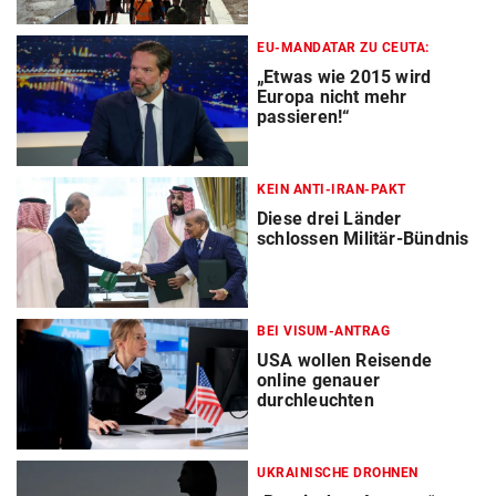
EU-MANDATAR ZU CEUTA:
„Etwas wie 2015 wird
Europa nicht mehr
passieren!“
KEIN ANTI-IRAN-PAKT
Diese drei Länder
schlossen Militär-Bündnis
BEI VISUM-ANTRAG
USA wollen Reisende
online genauer
durchleuchten
UKRAINISCHE DROHNEN