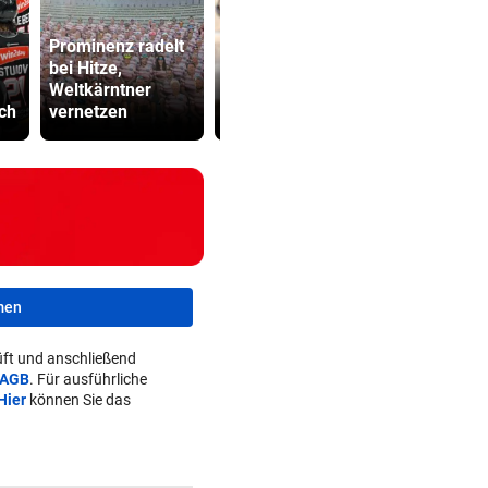
Prominenz radelt
Unwetter:
bei Hitze,
Trinkwasser in
Kampfsport
Weltkärntner
Tiroler Ort
erschlägt O
ch
vernetzen
verunreinigt!
Flirt im Stre
men
ft und anschließend
AGB
. Für ausführliche
Hier
können Sie das