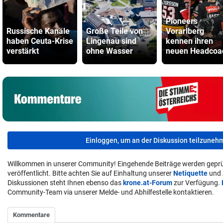
Pioneers
Russische Kanäle
Große Teile von
Vorarlberg
haben Ceuta-Krise
Lingenau sind
kennen ihren
verstärkt
ohne Wasser
neuen Headcoa
Einloggen, um an der Diskussion teilzuneh
Willkommen in unserer Community! Eingehende Beiträge werden geprü
veröffentlicht. Bitte achten Sie auf Einhaltung unserer
Netiquette
und
Diskussionen steht Ihnen ebenso das
krone.at-Forum
zur Verfügung.
Community-Team via unserer Melde- und Abhilfestelle kontaktieren.