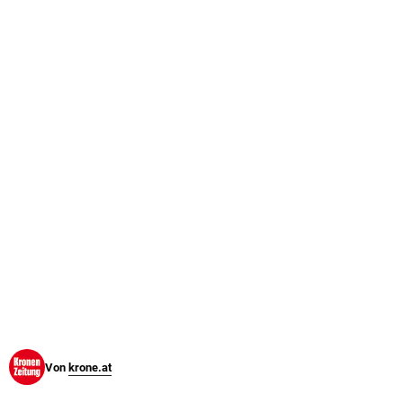
© Krone Multimedia GmbH & Co KG 2026
Muthgasse 2, 1190 Wien
Von
krone.at