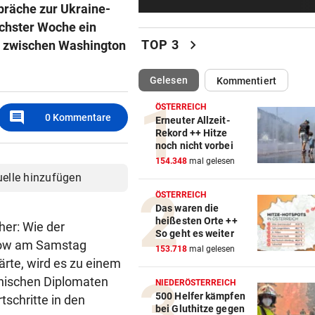
Das ist bisher über die
präche zur Ukraine-
Sprengstoff-Drohne bekann
ächster Woche ein
chevron_right
TOP 3
en zwischen Washington
JAHRELANG GEJAGT
Neuseelands tödlichste Katz
(ausgewählt)
Gelesen
Kommentiert
„Nine Lives“ erlegt
ÖSTERREICH
comment
0
Kommentare
EU IST ALARMIERT
Erneuter Allzeit-
Rekord ++ Hitze
Russische Kanäle haben Ceu
noch nicht vorbei
Krise verstärkt
154.348
mal gelesen
uelle hinzufügen
ÜBERRASCHENDER DÄMPFER
ÖSTERREICH
Zverev schimpft nach Aus: 
Das waren die
schlechteste Match“
heißesten Orte ++
er: Wie der
So geht es weiter
bkow am Samstag
POLIZEI SUCHT ZEUGEN
153.718
mal gelesen
ärte, wird es zu einem
Bub (4) trieb regungslos im
nischen Diplomaten
Wasser – reanimiert!
NIEDERÖSTERREICH
500 Helfer kämpfen
schritte in den
bei Gluthitze gegen
TÜR VEREITELT ÜBERFALL