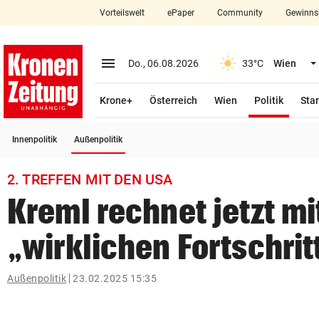
Vorteilswelt
ePaper
Community
Gewinns
close
Schließen
menu
Menü aufklappen
Do., 06.08.2026
33°C
Wien
Abonnieren
(ausge
Krone+
Österreich
Wien
Politik
Star
account_circle
arrow_right
Anmelden
(ausgewählt)
Innenpolitik
Außenpolitik
pin_drop
arrow_right
Bundesland auswäh
Wien
2. TREFFEN MIT DEN USA
bookmark
Merkliste
Kreml rechnet jetzt mi
„wirklichen Fortschrit
Suchbegriff
search
eingeben
Außenpolitik
23.02.2025 15:35