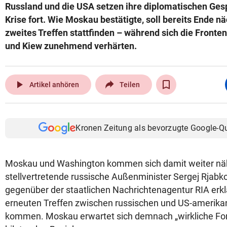
Russland und die USA setzen ihre diplomatischen Ges
Krise fort. Wie Moskau bestätigte, soll bereits Ende n
zweites Treffen stattfinden – während sich die Front
und Kiew zunehmend verhärten.
play_arrow
Artikel anhören
Teilen
Kronen Zeitung als bevorzugte Google-Q
Moskau und Washington kommen sich damit weiter näh
stellvertretende russische Außenminister Sergej Rja
gegenüber der staatlichen Nachrichtenagentur RIA erkl
erneuten Treffen zwischen russischen und US-amerika
kommen. Moskau erwartet sich demnach „wirkliche Fort