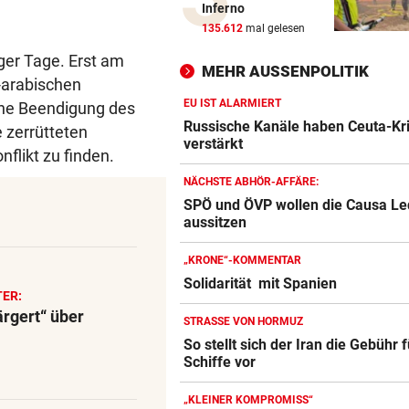
Inferno
Tollpatschiger Räuber muss
135.612
mal gelesen
sieben Jahre absitzen
ger Tage. Erst am
MEHR AUSSENPOLITIK
-arabischen
ABKOCH-EMPFEHLUNG
Unwetter: Trinkwasser in Tir
EU IST ALARMIERT
che Beendigung des
Ort verunreinigt!
Russische Kanäle haben Ceuta-Kr
e zerrütteten
verstärkt
likt zu finden.
„WUT UND VERBITTERUNG“
NÄCHSTE ABHÖR-AFFÄRE:
Lebenslange Haft nach Auto
SPÖ und ÖVP wollen die Causa Le
Anschlag in München
aussitzen
RÜCKSCHLAG FÜR ÖSV-ASS
„KRONE“-KOMMENTAR
Sturz von Lamparter: Jetzt is
Solidarität mit Spanien
Diagnose da!
ER:
ärgert“ über
STRASSE VON HORMUZ
IN BACHBETT GEFANGEN
So stellt sich der Iran die Gebühr f
Notruf abgebrochen: Suche 
Schiffe vor
verletztem Wanderer
„KLEINER KOMPROMISS“