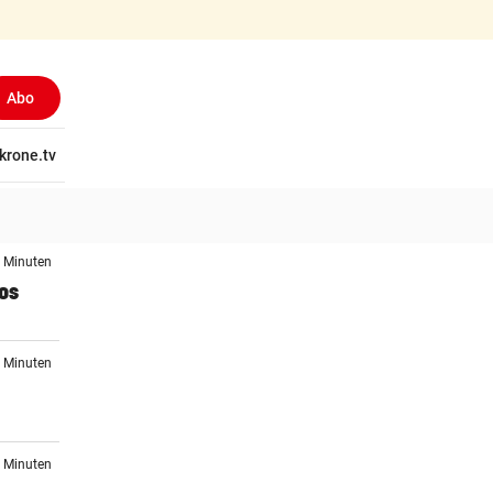
Abo
tschaft
krone.tv
Wissen
Gericht
Kolumnen
Freizeit
Reise
Ti
9 Minuten
los
4 Minuten
1 Minuten