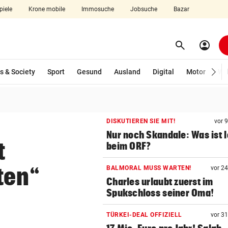
piele
Krone mobile
Immosuche
Jobsuche
Bazar
search
account_circle
Menü aufklappen
Suchen
wählt)
s & Society
Sport
Gesund
Ausland
Digital
Motor
Wir
len
DISKUTIEREN SIE MIT!
vor 
Nur noch Skandale: Was ist 
t
beim ORF?
ten“
BALMORAL MUSS WARTEN!
vor 2
Charles urlaubt zuerst im
Spukschloss seiner Oma!
TÜRKEI-DEAL OFFIZIELL
vor 3