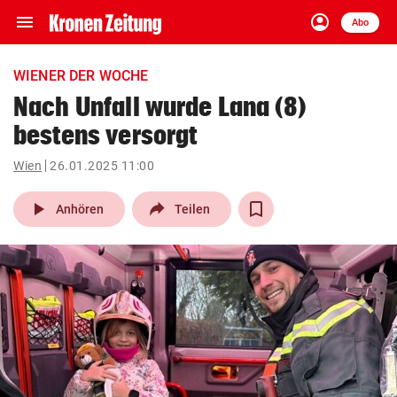
menu
account_circle
Navigation
Anmelden
Abo
close
Schließen
ein-/ausklappen
WIENER DER WOCHE
Abonnieren
Nach Unfall wurde Lana (8)
bestens versorgt
account_circle
arrow_right
Anmelden
Wien
26.01.2025 11:00
pin_drop
arrow_right
Bundesland auswäh
Wien
play_arrow
Anhören
Teilen
bookmark
Merkliste
Suchbegriff
search
eingeben