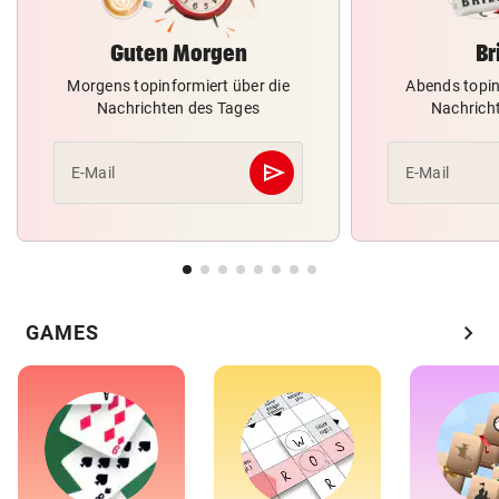
Guten Morgen
Br
Morgens topinformiert über die
Abends topin
Nachrichten des Tages
Nachrich
send
E-Mail
E-Mail
Abschicken
chevron_right
GAMES