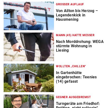
GROSSER AUFLAUF
Von Ailton bis Herzog –
Legendenkick in
Hausmening
MANN (45) HATTE MESSER
Nach Morddrohung: WEGA
stürmte Wohnung in
Liesing
WOLLTEN „CHILLEN“
In Gartenhütte
eingebrochen: Teenies
(14) gefasst
GEGNER AUSGEBREMST
Turngeräte am Friedhof:
Petition „nicht zulässig“