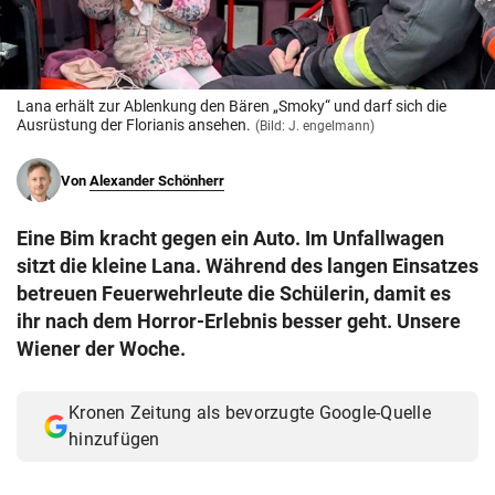
© Krone Multimedia GmbH & Co KG 2026
Muthgasse 2, 1190 Wien
Lana erhält zur Ablenkung den Bären „Smoky“ und darf sich die
Ausrüstung der Florianis ansehen.
(Bild: J. engelmann)
Von
Alexander Schönherr
Eine Bim kracht gegen ein Auto. Im Unfallwagen
sitzt die kleine Lana. Während des langen Einsatzes
betreuen Feuerwehrleute die Schülerin, damit es
ihr nach dem Horror-Erlebnis besser geht. Unsere
Wiener der Woche.
Kronen Zeitung als bevorzugte Google-Quelle
hinzufügen