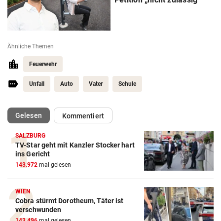
Ähnliche Themen
Feuerwehr
Unfall
Auto
Vater
Schule
(ausgewählt)
Gelesen
Kommentiert
SALZBURG
TV-Star geht mit Kanzler Stocker hart
ins Gericht
143.972
mal gelesen
WIEN
Cobra stürmt Dorotheum, Täter ist
verschwunden
143.496
mal gelesen