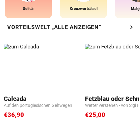
Solitär
Kreuzworträtsel
Mahj
chevron_right
VORTEILSWELT „ALLE ANZEIGEN“
Calcada
Fetzblau oder Schn
Auf den portugiesischen Gehwegen
Wetter verstehen - von Sigi F
€36,90
€25,00