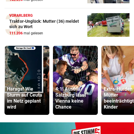
VORARLBERG
Traktor-Unglück: Mutter (36) meldet
sich zu Wort
111.206
mal gelesen
Haraga! Wie
4:1! Austria
Extra-Hürden 
Sturm auf Ceuta
Salzburg lässt
Mütter
im Netz geplant
Vienna keine
beeinträchtigt
wird
Chance
Kinder