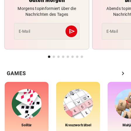
Morgens topinformiert über die
Abends topin
Nachrichten des Tages
Nachrich
send
E-Mail
E-Mail
Abschicken
chevron_right
GAMES
Solitär
Kreuzworträtsel
Mahj