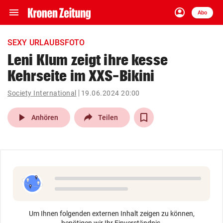
menu
account_circle
Navigation
Anmelden
Abo
close
Schließen
ein-/ausklappen
SEXY URLAUBSFOTO
Abonnieren
Leni Klum zeigt ihre kesse
Kehrseite im XXS-Bikini
account_circle
arrow_right
Anmelden
Society International
19.06.2024 20:00
pin_drop
arrow_right
Bundesland auswäh
Wien
play_arrow
Anhören
Teilen
bookmark
Merkliste
Suchbegriff
search
eingeben
Um Ihnen folgenden externen Inhalt zeigen zu können,