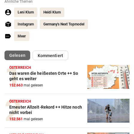
Ähnliche Themen
Leni Klum
Heidi Klum
Instagram
Germany's Next Topmodel
Meer
(ausgewählt)
Gelesen
Kommentiert
ÖSTERREICH
Das waren die heißesten Orte ++ So
geht es weiter
152.663
mal gelesen
ÖSTERREICH
Erneuter Allzeit-Rekord ++ Hitze noch
nicht vorbei
152.561
mal gelesen