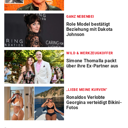
GANZ NEBENBEI
Role Model bestätigt
Beziehung mit Dakota
Johnson
WILD & WERKZEUGKOFFER
Simone Thomalla packt
über ihre Ex-Partner aus
„LIEBE MEINE KURVEN“
Ronaldos Verlobte
Georgina verteidigt Bikini-
Fotos