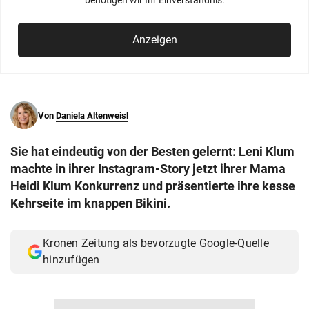
benötigen wir Ihr Einverständnis.
© Krone Multimedia GmbH & Co KG 2026
Muthgasse 2, 1190 Wien
Anzeigen
Von
Daniela Altenweisl
Sie hat eindeutig von der Besten gelernt: Leni Klum
machte in ihrer Instagram-Story jetzt ihrer Mama
Heidi Klum Konkurrenz und präsentierte ihre kesse
Kehrseite im knappen Bikini.
Kronen Zeitung als bevorzugte Google-Quelle
hinzufügen