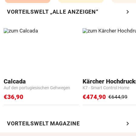
chevron_right
VORTEILSWELT „ALLE ANZEIGEN“
Calcada
Kärcher Hochdruck
Auf den portugiesischen Gehwegen
K7 - Smart Control Home
€36,90
€474,90
€644,99
chevron_right
VORTEILSWELT MAGAZINE