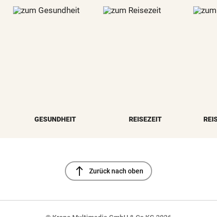
GESUNDHEIT
REISEZEIT
REI
north
Zurück nach oben