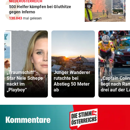
NIEDERÖSTERREICH
500 Helfer kämpfen bei Gluthitze
gegen Inferno
130.043
mal gelesen
„Traumschiff“-
Junger Wanderer
Star Nele Schepe
rutschte bei
„Captain Colin
nackt im
Abstieg 50 Meter
liegt nach Ra
„Playboy“
ab
drei auf der 