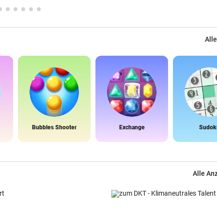
Alle
Bubbles Shooter
Exchange
Sudok
Alle An