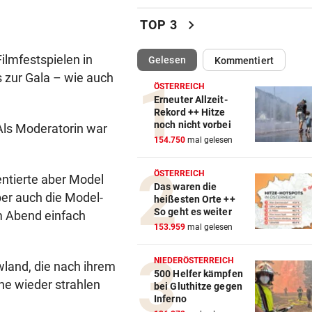
Oha! Ist das wirklich Billie Ei
chevron_right
TOP 3
SCHRECK FÜR DEUTSCHEN
vor ein
Filmfestspielen in
(ausgewählt)
Gelesen
Kommentiert
Riesenschlange beim
 zur Gala – wie auch
Rasenmähen entdeckt
ÖSTERREICH
Erneuter Allzeit-
NACH LAWINEN-DRAMA
vor ein
Rekord ++ Hitze
noch nicht vorbei
 Als Moderatorin war
Rekord-Alpinist Purja am Br
154.750
mal gelesen
Peak geborgen
ÖSTERREICH
WALDBRAND-WARNSYSTEM
vor ein
ntierte aber Model
Das waren die
KI-Drohnen sollen durch da
ber auch die Model-
heißesten Orte ++
Blätterdach blicken
So geht es weiter
m Abend einfach
153.959
mal gelesen
MIND. 125 MIO. EURO
vor ein
Diomande zu Real! Rekordtr
NIEDERÖSTERREICH
wland, die nach ihrem
für Leipzig fix
500 Helfer kämpfen
he wieder strahlen
bei Gluthitze gegen
Inferno
WENDE KURZ VOR ANPFIFF
vor ein