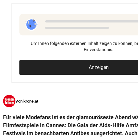
© Krone Multimedia GmbH & Co KG 2026
Muthgasse 2, 1190 Wien
Um Ihnen folgenden externen Inhalt zeigen zu können, be
Einverständnis.
Anzeigen
Von
krone.at
Für viele Modefans ist es der glamouröseste Abend w
Filmfestspiele in Cannes: Die Gala der Aids-Hilfe Amfa
Festivals im benachbarten Antibes ausgerichtet. Auch 