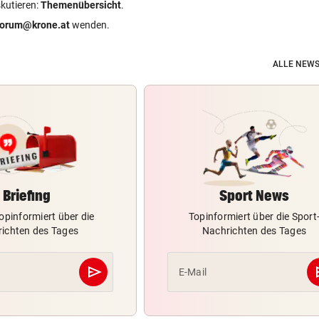
skutieren:
Themenübersicht
.
forum@krone.at
wenden.
ALLE NEWS
Briefing
Sport News
opinformiert über die
Topinformiert über die Sport
ichten des Tages
Nachrichten des Tages
send
s
E-Mail
Abschicken