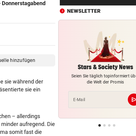
 – Donnerstagabend
Krisenkoordinator ruft zum
Wassersparen auf
NEWSLETTER
ANSTURM AM KREISCHBERG
vor 4
UK bis Holland: Warum alle a
Liftsessel wollen
HISTORISCHE FAHRT
vor 4
Weltrekord! Weltmeister sie
uelle hinzufügen
unter Schmerzen
Stars & Society News
Seien Sie täglich topinformiert üb
FLASCHE UND SCHWERT
vor ein
die sie während der
die Welt der Promis
Lange Gefängnisstrafen nac
äsentierte sie ein
Folter-Vergewaltigung
se
E-Mail
GROSSEINSATZ IN NÖ
vor ein
Brand in Mehrparteienhaus –
chen – allerdings
Personen evakuiert
t minder aufregend. Die
ama somit fast die
VÖLLIG VERWANDELT
vor ein