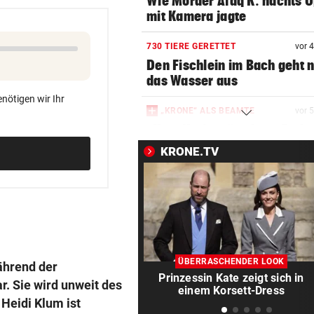
Wie Mörder Afaq K. nachts O
mit Kamera jagte
730 TIERE GERETTET
vor 
Den Fischlein im Bach geht 
das Wasser aus
nötigen wir Ihr
„KRONE“ ALS BEAMTE
vor 
„Herr Herbert“ geht zu Bode
Polizei trainiert
KRONE.TV
CONFERENCE LEAGUE
vor 3
LIVE: Mit dieser Elf startet R
bei Paide
NACH WM-DEBAKEL
vor 3
Ex-Stürmerstar Forlan neue
ÜBERRASCHENDER LOOK
ährend der
Teamchef von Uruguay
Prinzessin Kate zeigt sich in
r. Sie wird unweit des
einem Korsett-Dress
Heidi Klum ist
REKORDHITZE IN Ö
vor 3