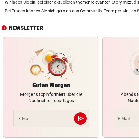
Wir laden Sie ein, bei einer aktuelleren themenrelevanten Story mitzudi
Bei Fragen können Sie sich gern an das Community-Team per Mail an
NEWSLETTER
Guten Morgen
Morgens topinformiert über die
Abends t
Nachrichten des Tages
Nachr
send
E-Mail
E-Mail
Abschicken