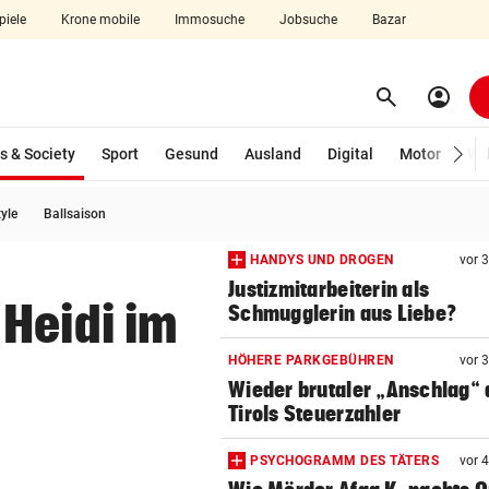
piele
Krone mobile
Immosuche
Jobsuche
Bazar
search
account_circle
Menü aufklappen
Suchen
(ausgewählt)
s & Society
Sport
Gesund
Ausland
Digital
Motor
Wir
tyle
Ballsaison
len
HANDYS UND DROGEN
vor 
Justizmitarbeiterin als
Heidi im
Schmugglerin aus Liebe?
HÖHERE PARKGEBÜHREN
vor 
Wieder brutaler „Anschlag“ 
Tirols Steuerzahler
PSYCHOGRAMM DES TÄTERS
vor 