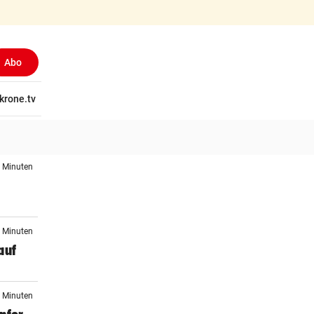
Abo
tschaft
krone.tv
Wissen
Gericht
Kolumnen
Freizeit
Reise
Ti
3 Minuten
3 Minuten
auf
4 Minuten