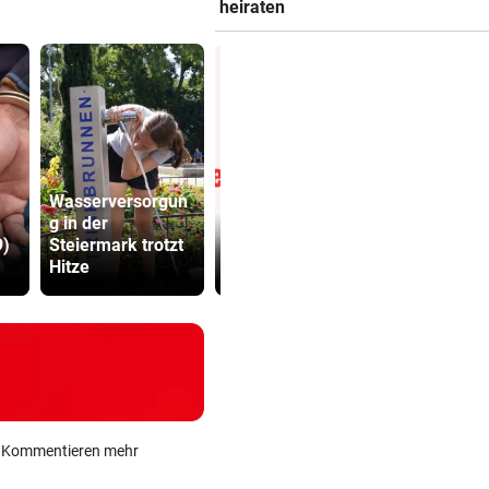
heiraten
Wasserversorgun
g in der
Was Sie wissen
Dorotheum
9)
Steiermark trotzt
müssen: Mozarts
Überfall: Tä
Hitze
„Così fan tutte“
Filiale ver
ein Kommentieren mehr