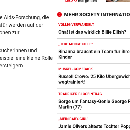
136.272
mal gelesen
Jetzt also doch! ORF zeigt da
Spiel der Austria
MEHR SOCIETY INTERNATI
e Aids-Forschung, die
IN MEHREREN GEMEINDEN
vor ein
afür werden auf der
VÖLLIG VERWANDELT
Aufgedeckt! Chaos bei
onen zur
Oha! Ist das wirklich Billie Eilish?
Wassergebühren im Ländle
„JEDE MENGE HILFE“
sucherinnen und
BRENZLIGE SITUATION
vor 
Rihanna braucht ein Team für ihre
Kinder
Trumps Heli beinahe mit
spiel eine kleine Rolle
Passagierjet kollidiert
 ersteigern.
MUSKEL-COMEBACK
Russell Crowe: 25 Kilo Übergewic
wegtrainiert!
TRAURIGER BLOGEINTRAG
Sorge um Fantasy-Genie George R
Martin (77)
„MEIN BABY-GIRL“
Jamie Olivers älteste Tochter Pop