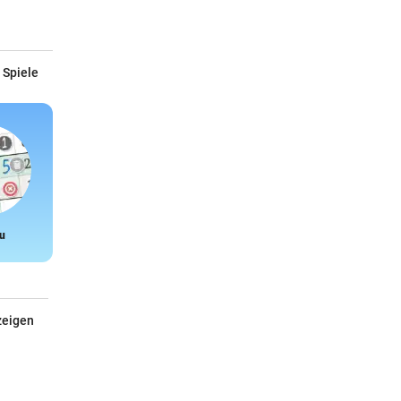
 Spiele
u
Snake
zeigen