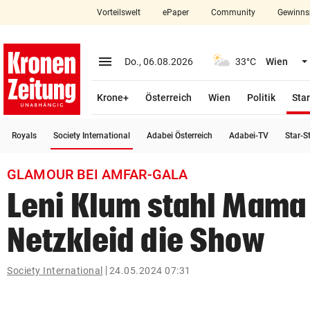
Vorteilswelt
ePaper
Community
Gewinns
close
Schließen
menu
Menü aufklappen
Do., 06.08.2026
33°C
Wien
Abonnieren
Krone+
Österreich
Wien
Politik
Star
account_circle
arrow_right
Anmelden
(ausgewählt)
Royals
Society International
Adabei Österreich
Adabei-TV
Star-S
pin_drop
arrow_right
Bundesland auswäh
Wien
GLAMOUR BEI AMFAR-GALA
bookmark
Merkliste
Leni Klum stahl Mama 
Netzkleid die Show
Suchbegriff
search
eingeben
Society International
24.05.2024 07:31