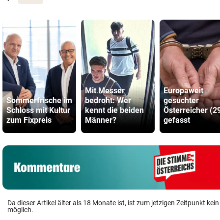
Mit Messer
Europaweit
Sommerfrische im
bedroht: Wer
gesuchter
Schloss mit Kultur
kennt die beiden
Österreicher (2
zum Fixpreis
Männer?
gefasst
Da dieser Artikel älter als 18 Monate ist, ist zum jetzigen Zeitpunkt k
möglich.